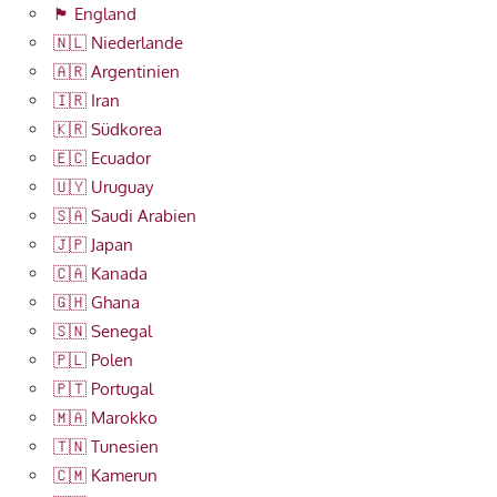
🏴󠁧󠁢󠁥󠁮󠁧󠁿 England
🇳🇱 Niederlande
🇦🇷 Argentinien
🇮🇷 Iran
🇰🇷 Südkorea
🇪🇨 Ecuador
🇺🇾 Uruguay
🇸🇦 Saudi Arabien
🇯🇵 Japan
🇨🇦 Kanada
🇬🇭 Ghana
🇸🇳 Senegal
🇵🇱 Polen
🇵🇹 Portugal
🇲🇦 Marokko
🇹🇳 Tunesien
🇨🇲 Kamerun