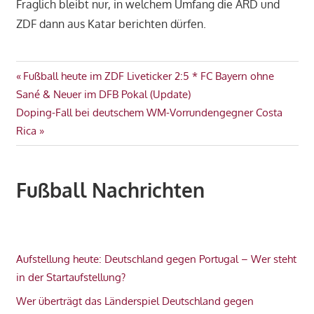
Fraglich bleibt nur, in welchem Umfang die ARD und
ZDF dann aus Katar berichten dürfen.
ARD
Beitragsnavigation
Vorheriger
Fußball heute im ZDF Liveticker 2:5 * FC Bayern ohne
PUBLIC
Beitrag:
Sané & Neuer im DFB Pokal (Update)
VIEWING
Nächster
Doping-Fall bei deutschem WM-Vorrundengegner Costa
TV
Beitrag:
Rica
WM
2022
WM
Fußball Nachrichten
NEWS
ZDF
Aufstellung heute: Deutschland gegen Portugal – Wer steht
in der Startaufstellung?
Wer überträgt das Länderspiel Deutschland gegen