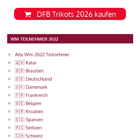
DFB Trikots 2026 kaufen
WM TEILNEHMER 2022
Alle Wm 2022 Teilnehmer
🇶🇦 Katar
🇧🇷 Brasilien
🇩🇪 Deutschland
🇩🇰 Dänemark
🇫🇷 Frankreich
🇧🇪 Belgien
🇭🇷 Kroatien
🇪🇸 Spanien
🇷🇸 Serbien
🇨🇭 Schweiz