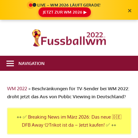
🔴 LIVE – WM 2026 LÄUFT GERADE!
×
JETZT ZUR WM 2026 ▶
Zum
Inhalt
Die
springen
Fußbal
Ale
Weltm
Infos
NAVIGATION
zur
2022
FIFA
Fußball
WM 2022
»
Beschränkungen für TV-Sender bei WM 2022:
WM
droht jetzt das Aus von Public Viewing in Deutschland?
2022
in
Katar
++ ✅
Breaking News im März 2026: Das neue 🇩🇪
DFB Away 👕Trikot ist da – Jetzt kaufen!
✅ ++