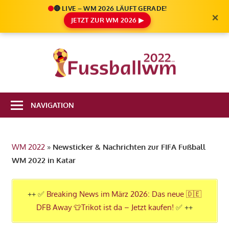
🔴 LIVE – WM 2026 LÄUFT GERADE!
×
JETZT ZUR WM 2026 ▶
Zum
Inhalt
Die
springen
Fußbal
Ale
Weltm
Infos
NAVIGATION
zur
2022
FIFA
Fußball
WM 2022
»
Newsticker & Nachrichten zur FIFA Fußball
WM
WM 2022 in Katar
2022
in
Katar
++ ✅
Breaking News im März 2026: Das neue 🇩🇪
DFB Away 👕Trikot ist da – Jetzt kaufen!
✅ ++