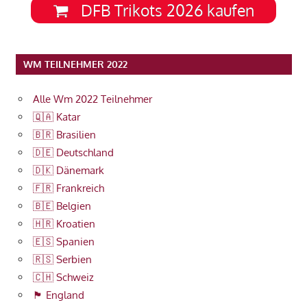
DFB Trikots 2026 kaufen
WM TEILNEHMER 2022
Alle Wm 2022 Teilnehmer
🇶🇦 Katar
🇧🇷 Brasilien
🇩🇪 Deutschland
🇩🇰 Dänemark
🇫🇷 Frankreich
🇧🇪 Belgien
🇭🇷 Kroatien
🇪🇸 Spanien
🇷🇸 Serbien
🇨🇭 Schweiz
🏴󠁧󠁢󠁥󠁮󠁧󠁿 England