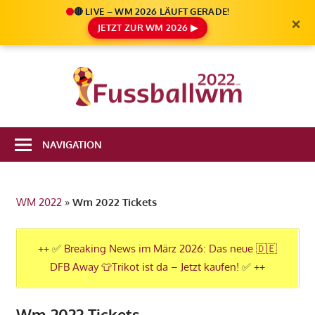
🔴 LIVE – WM 2026 LÄUFT GERADE!
×
JETZT ZUR WM 2026 ▶
Zum
Inhalt
Die
springen
Fußbal
Ale
Weltm
Infos
NAVIGATION
zur
2022
FIFA
Fußball
WM 2022
»
Wm 2022 Tickets
WM
2022
in
++ ✅
Breaking News im März 2026: Das neue 🇩🇪
Katar
DFB Away 👕Trikot ist da – Jetzt kaufen!
✅ ++
Wm 2022 Tickets