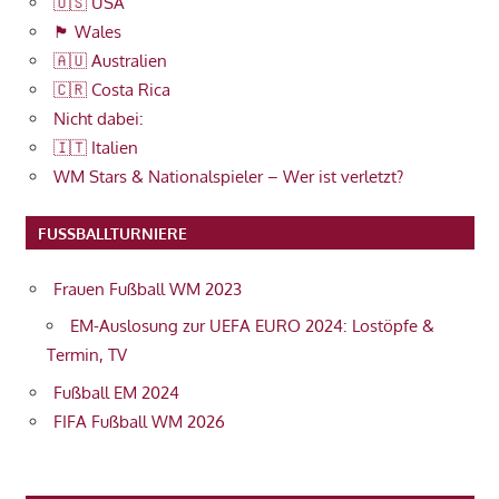
🇺🇸 USA
🏴󠁧󠁢󠁷󠁬󠁳󠁿 Wales
🇦🇺 Australien
🇨🇷 Costa Rica
Nicht dabei:
🇮🇹 Italien
WM Stars & Nationalspieler – Wer ist verletzt?
FUSSBALLTURNIERE
Frauen Fußball WM 2023
EM-Auslosung zur UEFA EURO 2024: Lostöpfe &
Termin, TV
Fußball EM 2024
FIFA Fußball WM 2026