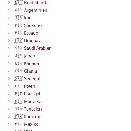
🇳🇱 Niederlande
🇦🇷 Argentinien
🇮🇷 Iran
🇰🇷 Südkorea
🇪🇨 Ecuador
🇺🇾 Uruguay
🇸🇦 Saudi Arabien
🇯🇵 Japan
🇨🇦 Kanada
🇬🇭 Ghana
🇸🇳 Senegal
🇵🇱 Polen
🇵🇹 Portugal
🇲🇦 Marokko
🇹🇳 Tunesien
🇨🇲 Kamerun
🇲🇽 Mexiko