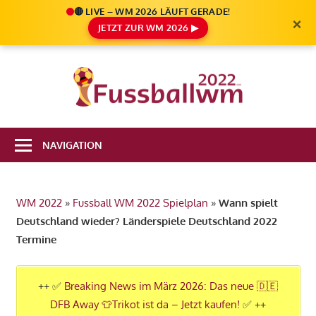
🔴 LIVE – WM 2026 LÄUFT GERADE!
×
JETZT ZUR WM 2026 ▶
Zum
Inhalt
Die
springen
Fußbal
Ale
Weltm
Infos
NAVIGATION
zur
2022
FIFA
Fußball
WM 2022
»
Fussball WM 2022 Spielplan
»
Wann spielt
WM
Deutschland wieder? Länderspiele Deutschland 2022
2022
Termine
in
Katar
++ ✅
Breaking News im März 2026: Das neue 🇩🇪
DFB Away 👕Trikot ist da – Jetzt kaufen!
✅ ++