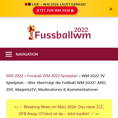
🔴 LIVE – WM 2026 LÄUFT GERADE!
×
JETZT ZUR WM 2026 ▶
Zum
Inhalt
Die
springen
Fußbal
Ale
Weltm
Infos
NAVIGATION
zur
2022
FIFA
Fußball
WM 2022
»
Fussball WM 2022 Spielplan
»
WM 2022 TV
WM
Spielplan – Wer überträgt die Fußball WM 2022? ARD,
2022
ZDF, MagentaTV, Moderatoren & Kommentatoren
in
Katar
++ ✅
Breaking News im März 2026: Das neue 🇩🇪
DFB Away 👕Trikot ist da – Jetzt kaufen!
✅ ++