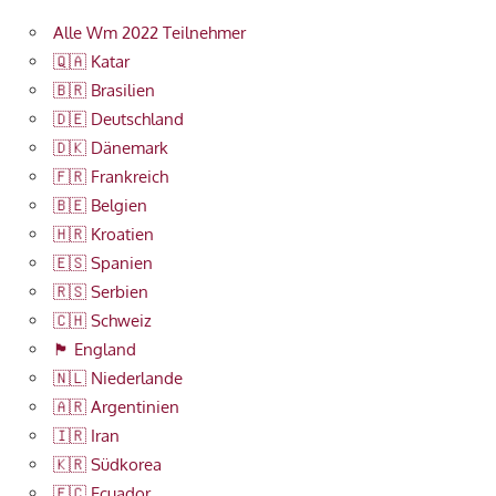
Alle Wm 2022 Teilnehmer
🇶🇦 Katar
🇧🇷 Brasilien
🇩🇪 Deutschland
🇩🇰 Dänemark
🇫🇷 Frankreich
🇧🇪 Belgien
🇭🇷 Kroatien
🇪🇸 Spanien
🇷🇸 Serbien
🇨🇭 Schweiz
🏴󠁧󠁢󠁥󠁮󠁧󠁿 England
🇳🇱 Niederlande
🇦🇷 Argentinien
🇮🇷 Iran
🇰🇷 Südkorea
🇪🇨 Ecuador