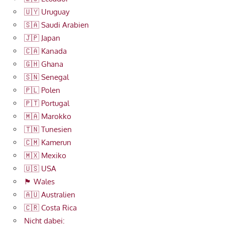
🇺🇾 Uruguay
🇸🇦 Saudi Arabien
🇯🇵 Japan
🇨🇦 Kanada
🇬🇭 Ghana
🇸🇳 Senegal
🇵🇱 Polen
🇵🇹 Portugal
🇲🇦 Marokko
🇹🇳 Tunesien
🇨🇲 Kamerun
🇲🇽 Mexiko
🇺🇸 USA
🏴󠁧󠁢󠁷󠁬󠁳󠁿 Wales
🇦🇺 Australien
🇨🇷 Costa Rica
Nicht dabei: