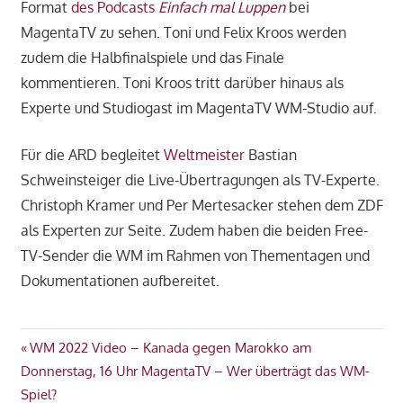
Format
des Podcasts
Einfach mal Luppen
bei
MagentaTV zu sehen. Toni und Felix Kroos werden
zudem die Halbfinalspiele und das Finale
kommentieren. Toni Kroos tritt darüber hinaus als
Experte und Studiogast im MagentaTV WM-Studio auf.
Für die ARD begleitet
Weltmeister
Bastian
Schweinsteiger die Live-Übertragungen als TV-Experte.
Christoph Kramer und Per Mertesacker stehen dem ZDF
als Experten zur Seite. Zudem haben die beiden Free-
TV-Sender die WM im Rahmen von Thementagen und
Dokumentationen aufbereitet.
TV
Beitragsnavigation
Vorheriger
WM 2022 Video – Kanada gegen Marokko am
WM
Beitrag:
Donnerstag, 16 Uhr MagentaTV – Wer überträgt das WM-
2022
Spiel?