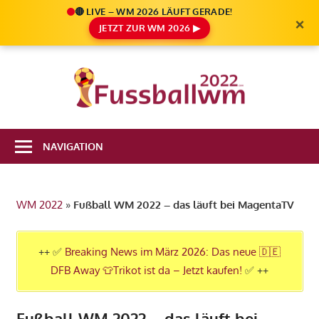
🔴 LIVE – WM 2026 LÄUFT GERADE!
×
JETZT ZUR WM 2026 ▶
Zum
Inhalt
Die
springen
Fußbal
Ale
Weltm
Infos
NAVIGATION
zur
2022
FIFA
Fußball
WM 2022
»
Fußball WM 2022 – das läuft bei MagentaTV
WM
2022
in
++ ✅
Breaking News im März 2026: Das neue 🇩🇪
Katar
DFB Away 👕Trikot ist da – Jetzt kaufen!
✅ ++
Fußball WM 2022 – das läuft bei