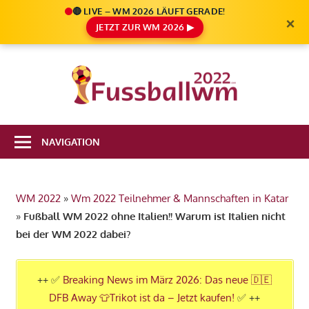
🔴 LIVE – WM 2026 LÄUFT GERADE!
×
JETZT ZUR WM 2026 ▶
Zum
Inhalt
Die
springen
Fußbal
Ale
Weltm
Infos
NAVIGATION
zur
2022
FIFA
Fußball
WM 2022
»
Wm 2022 Teilnehmer & Mannschaften in Katar
WM
»
Fußball WM 2022 ohne Italien!! Warum ist Italien nicht
2022
bei der WM 2022 dabei?
in
Katar
++ ✅
Breaking News im März 2026: Das neue 🇩🇪
DFB Away 👕Trikot ist da – Jetzt kaufen!
✅ ++