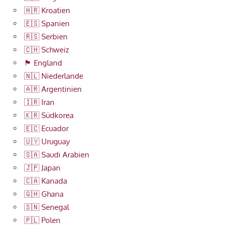
🇭🇷 Kroatien
🇪🇸 Spanien
🇷🇸 Serbien
🇨🇭 Schweiz
🏴󠁧󠁢󠁥󠁮󠁧󠁿 England
🇳🇱 Niederlande
🇦🇷 Argentinien
🇮🇷 Iran
🇰🇷 Südkorea
🇪🇨 Ecuador
🇺🇾 Uruguay
🇸🇦 Saudi Arabien
🇯🇵 Japan
🇨🇦 Kanada
🇬🇭 Ghana
🇸🇳 Senegal
🇵🇱 Polen