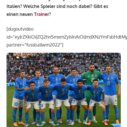
Italien? Welche Spieler sind noch dabei? Gibt es
einen neuen
Trainer
?
[dugoutvideo
id=”eyJrZXkiOiJZQ2hnSmxmZyIsInAiOiJmdXNzYmFsbHdtMjAy
partner=”fussballwm2022″]