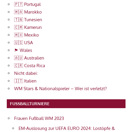
🇵🇹 Portugal
🇲🇦 Marokko
🇹🇳 Tunesien
🇨🇲 Kamerun
🇲🇽 Mexiko
🇺🇸 USA
🏴󠁧󠁢󠁷󠁬󠁳󠁿 Wales
🇦🇺 Australien
🇨🇷 Costa Rica
Nicht dabei:
🇮🇹 Italien
WM Stars & Nationalspieler – Wer ist verletzt?
FUSSBALLTURNIERE
Frauen Fußball WM 2023
EM-Auslosung zur UEFA EURO 2024: Lostöpfe &