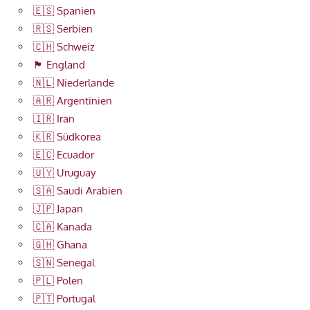
🇪🇸 Spanien
🇷🇸 Serbien
🇨🇭 Schweiz
🏴󠁧󠁢󠁥󠁮󠁧󠁿 England
🇳🇱 Niederlande
🇦🇷 Argentinien
🇮🇷 Iran
🇰🇷 Südkorea
🇪🇨 Ecuador
🇺🇾 Uruguay
🇸🇦 Saudi Arabien
🇯🇵 Japan
🇨🇦 Kanada
🇬🇭 Ghana
🇸🇳 Senegal
🇵🇱 Polen
🇵🇹 Portugal