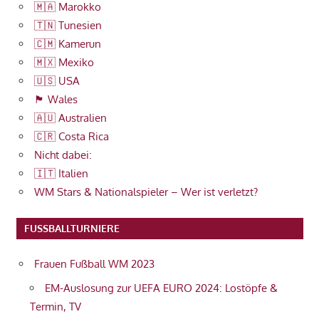
🇲🇦 Marokko
🇹🇳 Tunesien
🇨🇲 Kamerun
🇲🇽 Mexiko
🇺🇸 USA
🏴󠁧󠁢󠁷󠁬󠁳󠁿 Wales
🇦🇺 Australien
🇨🇷 Costa Rica
Nicht dabei:
🇮🇹 Italien
WM Stars & Nationalspieler – Wer ist verletzt?
FUSSBALLTURNIERE
Frauen Fußball WM 2023
EM-Auslosung zur UEFA EURO 2024: Lostöpfe &
Termin, TV