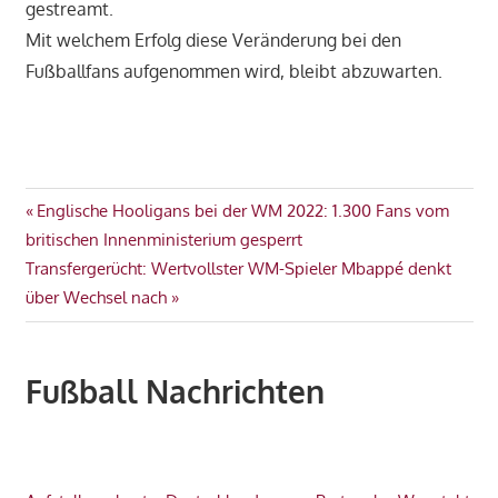
gestreamt.
Mit welchem Erfolg diese Veränderung bei den
Fußballfans aufgenommen wird, bleibt abzuwarten.
TV
Beitragsnavigation
Vorheriger
Englische Hooligans bei der WM 2022: 1.300 Fans vom
WM
Beitrag:
britischen Innenministerium gesperrt
2022
Nächster
Transfergerücht: Wertvollster WM-Spieler Mbappé denkt
Beitrag:
über Wechsel nach
Fußball Nachrichten