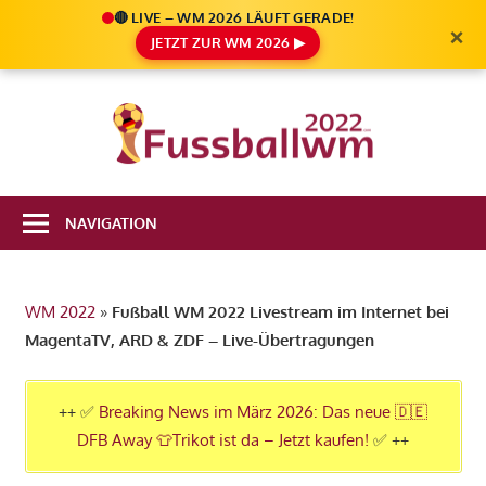
🔴 LIVE – WM 2026 LÄUFT GERADE!
×
JETZT ZUR WM 2026 ▶
Zum
Inhalt
Die
springen
Fußbal
Ale
Weltm
Infos
NAVIGATION
zur
2022
FIFA
Fußball
WM 2022
»
Fußball WM 2022 Livestream im Internet bei
WM
MagentaTV, ARD & ZDF – Live-Übertragungen
2022
in
Katar
++ ✅
Breaking News im März 2026: Das neue 🇩🇪
DFB Away 👕Trikot ist da – Jetzt kaufen!
✅ ++