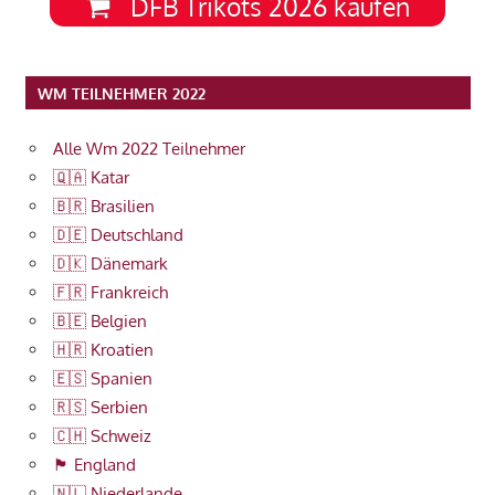
DFB Trikots 2026 kaufen
WM TEILNEHMER 2022
Alle Wm 2022 Teilnehmer
🇶🇦 Katar
🇧🇷 Brasilien
🇩🇪 Deutschland
🇩🇰 Dänemark
🇫🇷 Frankreich
🇧🇪 Belgien
🇭🇷 Kroatien
🇪🇸 Spanien
🇷🇸 Serbien
🇨🇭 Schweiz
🏴󠁧󠁢󠁥󠁮󠁧󠁿 England
🇳🇱 Niederlande