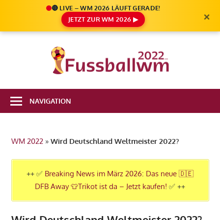
🔴 LIVE – WM 2026 LÄUFT GERADE!
×
JETZT ZUR WM 2026 ▶
Zum
Inhalt
Die
springen
Fußbal
Ale
Weltm
Infos
NAVIGATION
zur
2022
FIFA
Fußball
WM 2022
»
Wird Deutschland Weltmeister 2022?
WM
2022
in
++ ✅
Breaking News im März 2026: Das neue 🇩🇪
Katar
DFB Away 👕Trikot ist da – Jetzt kaufen!
✅ ++
Wird Deutschland Weltmeister 2022?