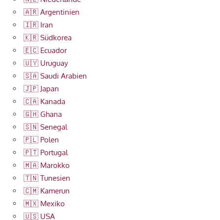
🇦🇷 Argentinien
🇮🇷 Iran
🇰🇷 Südkorea
🇪🇨 Ecuador
🇺🇾 Uruguay
🇸🇦 Saudi Arabien
🇯🇵 Japan
🇨🇦 Kanada
🇬🇭 Ghana
🇸🇳 Senegal
🇵🇱 Polen
🇵🇹 Portugal
🇲🇦 Marokko
🇹🇳 Tunesien
🇨🇲 Kamerun
🇲🇽 Mexiko
🇺🇸 USA