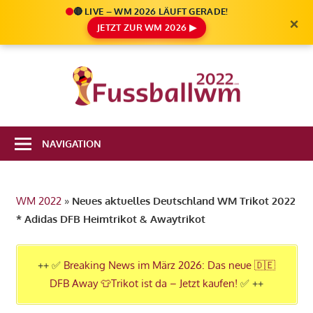
🔴 LIVE – WM 2026 LÄUFT GERADE!
×
JETZT ZUR WM 2026 ▶
Zum
Inhalt
Die
springen
Fußbal
Ale
Weltm
Infos
NAVIGATION
zur
2022
FIFA
Fußball
WM 2022
»
Neues aktuelles Deutschland WM Trikot 2022
WM
* Adidas DFB Heimtrikot & Awaytrikot
2022
in
Katar
++ ✅
Breaking News im März 2026: Das neue 🇩🇪
DFB Away 👕Trikot ist da – Jetzt kaufen!
✅ ++