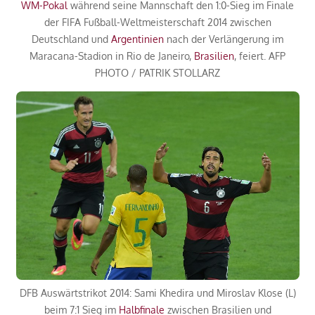
WM-Pokal
während seine Mannschaft den 1:0-Sieg im Finale
der FIFA Fußball-Weltmeisterschaft 2014 zwischen
Deutschland und
Argentinien
nach der Verlängerung im
Maracana-Stadion in Rio de Janeiro,
Brasilien
, feiert. AFP
PHOTO / PATRIK STOLLARZ
DFB Auswärtstrikot 2014: Sami Khedira und Miroslav Klose (L)
beim 7:1 Sieg im
Halbfinale
zwischen Brasilien und