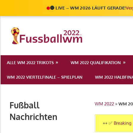
🔴 LIVE – WM 2026 LÄUFT GERADE!
Ver
Zum
Inhalt
Die
springen
Fußball
Ale
Weltmeist
Infos
ALLE WM 2022 TRIKOTS
WM 2022 QUALIFIKATION
zur
2022
FIFA
WM 2022 VIERTELFINALE – SPIELPLAN
WM 2022 HALBFINA
Fußball
WM
2022
Fußball
WM 2022
»
WM 202
in
Katar
Nachrichten
++ ✅
Breaking 