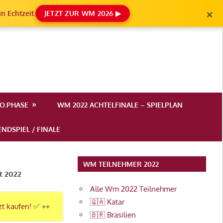
×
n Echtzeit.
JETZT ZUR WM 2026 ▶
.O.PHASE
WM 2022 ACHTELFINALE – SPIELPLAN
NDSPIEL / FINALE
WM TEILNEHMER 2022
t 2022
Alle Wm 2022 Teilnehmer
🇶🇦 Katar
zt kaufen!
✅ ++
🇧🇷 Brasilien