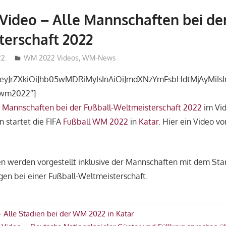
ideo – Alle Mannschaften bei der
erschaft 2022
22
admin_wm2022
WM 2022 Videos
,
WM-News
”eyJrZXkiOiJhb05wMDRiMyIsInAiOiJmdXNzYmFsbHdtMjAyMiIsIn
lwm2022″]
e
Mannschaften bei der Fußball-Weltmeisterschaft 2022
im Vid
 startet die FIFA
Fußball WM 2022
in
Katar
. Hier ein Video v
n werden vorgestellt inklusive der Mannschaften mit dem Star
gen bei einer Fußball-Weltmeisterschaft.
avigation
Alle Stadien bei der WM 2022 in Katar