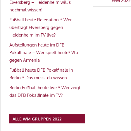
Beitrag:
Nächster
WM 2022 V
Elversberg – Heidenheim will’s
WM
Beitrag:
nochmal wissen!
2022
Fußball heute Relegation * Wer
überträgt Elversberg gegen
Heidenheim im TV live?
Aufstellungen heute im DFB
Pokalfinale – Wer spielt heute? Vfb
gegen Armenia
Fußball heute DFB Pokalfinale in
Berlin * Das musst du wissen
Berlin Fußball heute live * Wer zeigt
das DFB Pokalfinale im TV?
ALLE WM GRUPPEN 2022