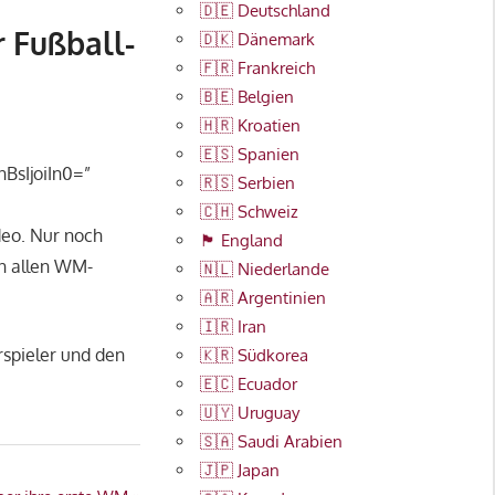
🇩🇪 Deutschland
 Fußball-
🇩🇰 Dänemark
🇫🇷 Frankreich
🇧🇪 Belgien
🇭🇷 Kroatien
🇪🇸 Spanien
BsIjoiIn0=”
🇷🇸 Serbien
🇨🇭 Schweiz
eo. Nur noch
🏴󠁧󠁢󠁥󠁮󠁧󠁿 England
on allen WM-
🇳🇱 Niederlande
🇦🇷 Argentinien
🇮🇷 Iran
spieler und den
🇰🇷 Südkorea
🇪🇨 Ecuador
🇺🇾 Uruguay
🇸🇦 Saudi Arabien
🇯🇵 Japan