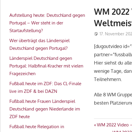
WM 2022 V
Aufstellung heute: Deutschland gegen
Weltmeist
Portugal – Wer steht in der
Startaufstellung?
17. November 20
Wer überträgt das Länderspiel
[dugoutvideo id=
Deutschland gegen Portugal?
partner=”fussbal
Länderspiel Deutschland gegen
Hier siehst du all
Portugal: Halbfinal-Kracher mit vielen
wenige Tage, dann
Fragezeichen
Teilnehmern.
Fußball heute im ZDF: Das CL-Finale
live im ZDF & bei DAZN
Alle 8 WM Gruppe
Fußball heute Frauen Länderspiel
besten Platzierun
Deutschland gegen Niederlande im
ZDF heute
FAVORITEN
Beitragsn
Vorheriger
WM 2022 Video – 
Fußball heute Relegation in
VIDEOS