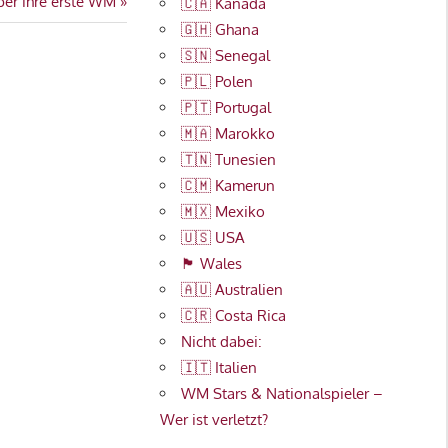
ber ihre erste WM
🇨🇦 Kanada
🇬🇭 Ghana
🇸🇳 Senegal
🇵🇱 Polen
🇵🇹 Portugal
🇲🇦 Marokko
🇹🇳 Tunesien
🇨🇲 Kamerun
🇲🇽 Mexiko
🇺🇸 USA
🏴󠁧󠁢󠁷󠁬󠁳󠁿 Wales
🇦🇺 Australien
🇨🇷 Costa Rica
Nicht dabei:
🇮🇹 Italien
WM Stars & Nationalspieler –
Wer ist verletzt?