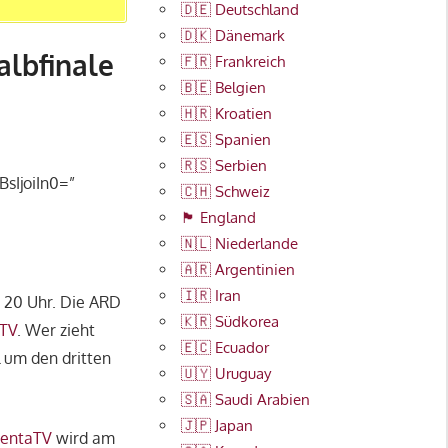
🇩🇪 Deutschland
🇩🇰 Dänemark
albfinale
🇫🇷 Frankreich
🇧🇪 Belgien
🇭🇷 Kroatien
🇪🇸 Spanien
🇷🇸 Serbien
sIjoiIn0=”
🇨🇭 Schweiz
🏴󠁧󠁢󠁥󠁮󠁧󠁿 England
🇳🇱 Niederlande
🇦🇷 Argentinien
🇮🇷 Iran
20 Uhr. Die ARD
🇰🇷 Südkorea
TV
. Wer zieht
🇪🇨 Ecuador
l um den dritten
🇺🇾 Uruguay
🇸🇦 Saudi Arabien
🇯🇵 Japan
entaTV
wird am