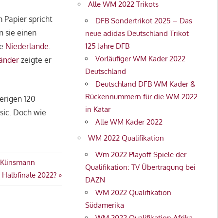
Alle WM 2022 Trikots
 Papier spricht
DFB Sondertrikot 2025 – Das
n sie einen
neue adidas Deutschland Trikot
125 Jahre DFB
ie
Niederlande
.
Vorläufiger WM Kader 2022
änder
zeigte er
Deutschland
Deutschland DFB WM Kader &
Rückennummern für die WM 2022
erigen 120
in Katar
sic. Doch wie
Alle WM Kader 2022
WM 2022 Qualifikation
Wm 2022 Playoff Spiele der
n Klinsmann
Qualifikation: TV Übertragung bei
 Halbfinale 2022?
DAZN
WM 2022 Qualifikation
Südamerika
WM 2022 Qualifikation Afrika