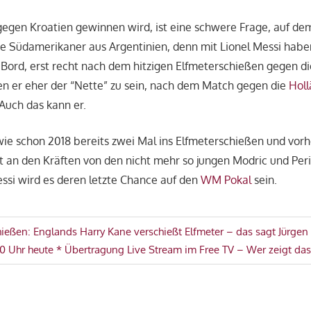
egen Kroatien gewinnen wird, ist eine schwere Frage, auf dem
die Südamerikaner aus Argentinien, denn mit Lionel Messi habe
Bord, erst recht nach dem hitzigen Elfmeterschießen gegen d
en er eher der “Nette” zu sein, nach dem Match gegen die
Holl
 Auch das kann er.
ie schon 2018 bereits zwei Mal ins Elfmeterschießen und vorh
t an den Kräften von den nicht mehr so jungen Modric und Peri
essi wird es deren letzte Chance auf den
WM Pokal
sein.
avigation
hießen: Englands Harry Kane verschießt Elfmeter – das sagt Jürge
 Uhr heute * Übertragung Live Stream im Free TV – Wer zeigt das