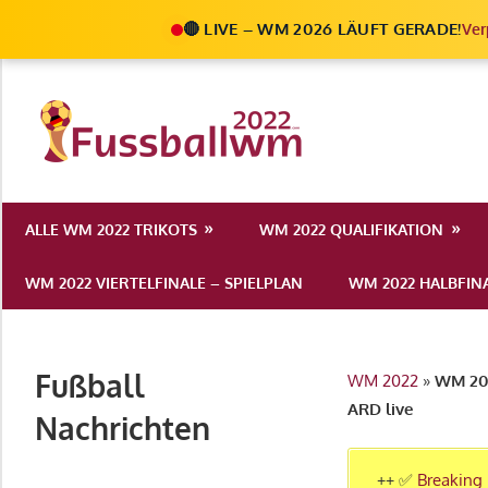
🔴 LIVE – WM 2026 LÄUFT GERADE!
Ver
Zum
Inhalt
Die
springen
Fußball
Ale
Weltmeist
Infos
ALLE WM 2022 TRIKOTS
WM 2022 QUALIFIKATION
zur
2022
FIFA
WM 2022 VIERTELFINALE – SPIELPLAN
WM 2022 HALBFINA
Fußball
WM
2022
Fußball
WM 2022
»
WM 202
in
ARD live
Katar
Nachrichten
++ ✅
Breaking 