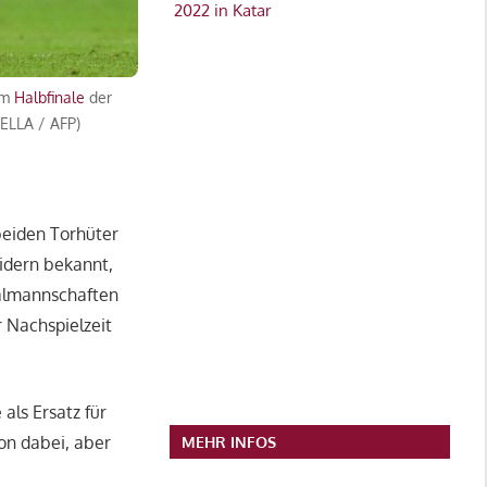
2022 in Katar
 im
Halbfinale
der
ELLA / AFP)
beiden Torhüter
idern bekannt,
nalmannschaften
r Nachspielzeit
als Ersatz für
on dabei, aber
MEHR INFOS