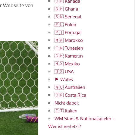
🇨🇦 Kanada
er Webseite von
🇬🇭 Ghana
🇸🇳 Senegal
🇵🇱 Polen
🇵🇹 Portugal
🇲🇦 Marokko
🇹🇳 Tunesien
🇨🇲 Kamerun
🇲🇽 Mexiko
🇺🇸 USA
🏴󠁧󠁢󠁷󠁬󠁳󠁿 Wales
🇦🇺 Australien
🇨🇷 Costa Rica
Nicht dabei:
🇮🇹 Italien
WM Stars & Nationalspieler –
Wer ist verletzt?