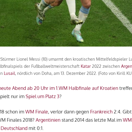
Stürmer Lionel Messi (10) umarmt den kroatischen Mittelfeldspieler Lu
bfinalspiels der Fußballweltmeisterschaft
Katar
2022 zwischen
Argen
in
Lusail
, nördlich von Doha, am 13. Dezember 2022. (Foto von Kirill 
heute Abend ab 20 Uhr im 1.WM Halbfinale auf Kroatien
treffe
pielt nur im
Spiel um Platz 3
?
18 schon im
WM Finale
, verlor dann gegen
Frankreich
2:4. Gibt
WM Finales 2018?
Argentinien
stand 2014 das letzte Mal im
WM 
n
Deutschland
mit 0:1.