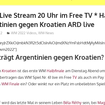
ive Stream 20 Uhr im Free TV * H
tinien gegen Kroatien ARD live
22
admin_wm2022
WM 2022 Videos
,
WM-News
”eyJrZXkiOiJmbkN3R2t5dCIsInAiOiJmdXNzYmFsbHdtMjAyMiIsInB
lwm2022″]
rägt Argentinien gegen Kroatien?
n
Kroatien
ist das erste WM
Halbfinale
am Dienstag Abend um 
bertragen das WM Spiel Nr. 61 live im Free
TV
als auch im Pay
s
WM Finale
ein? Oder winkt nur ein Platz im unbeliebten Spie
 wird das letzte Mal in seinem Leben
Béla Réthy
sein, bei
Mag