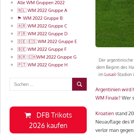
Alle WM Gruppen 2022
🇳🇱 WM 2022 Gruppe A
🏴󠁧󠁢󠁥󠁮󠁧󠁿 WM 2022 Gruppe B
🇦🇷 WM 2022 Gruppe C
🇫🇷 WM 2022 Gruppe D
🇩🇪 🇪🇸 WM 2022 Gruppe E
🇧🇪 WM 2022 Gruppe F
🇧🇷 🇨🇭WM 2022 Gruppe G
Der argentinische 
🇵🇹 WM 2022 Gruppe H
dem Beginn des Hal
im
Lusail
-Stadion 
Suchen
SUCHEN
nach:
Argentinien wird 
WM Finale?
Wer s
Kroatien
stand 20
DFB Trikots
Neuauflage des 
2026 kaufen
verlor man gege