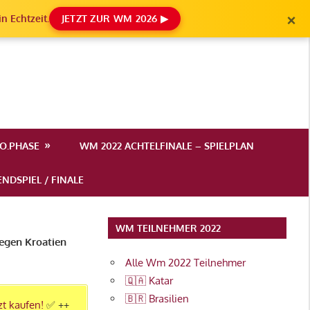
×
n Echtzeit.
JETZT ZUR WM 2026 ▶
.O.PHASE
WM 2022 ACHTELFINALE – SPIELPLAN
NDSPIEL / FINALE
WM TEILNEHMER 2022
gegen Kroatien
Alle Wm 2022 Teilnehmer
🇶🇦 Katar
🇧🇷 Brasilien
zt kaufen!
✅ ++