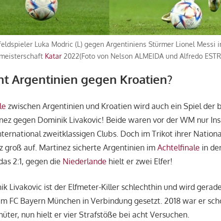
feldspieler Luka Modric (L) gegen Argentiniens Stürmer Lionel Messi
tmeisterschaft
Katar
2022(Foto von Nelson ALMEIDA und Alfredo ESTR
t Argentinien gegen Kroatien?
le
zwischen Argentinien und Kroatien wird auch ein Spiel der 
inez gegen Dominik Livakovic! Beide waren vor der WM nur Ins
international zweitklassigen Clubs. Doch im Trikot ihrer Natio
z groß auf. Martinez sicherte Argentinien im
Achtelfinale
in de
das 2:1, gegen die
Niederlande
hielt er zwei Elfer!
 Livakovic ist der Elfmeter-Killer schlechthin und wird gerade 
m FC Bayern München in Verbindung gesetzt. 2018 war er sch
rhüter, nun hielt er vier Strafstöße bei acht Versuchen.