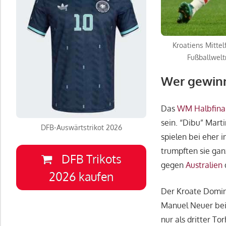
Kroatiens Mittel
Fußballwel
Wer gewinn
Das
WM Halbfina
sein. “Dibu” Mart
DFB-Auswärtstrikot 2026
spielen bei eher 
trumpften sie gan
DFB Trikots
gegen
Australien
2026 kaufen
Der Kroate Dominik
Manuel Neuer bei
nur als dritter To