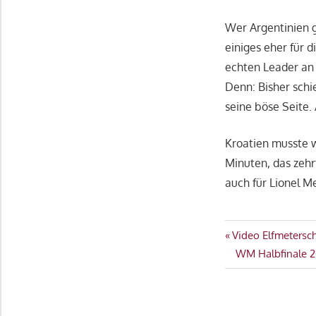
Wer Argentinien g
einiges eher für 
echten Leader an 
Denn: Bisher schi
seine böse Seite.
Kroatien musste w
Minuten, das zehr
auch für Lionel M
ARGENTINIEN
Beitragsn
Vorheriger
Video Elfmetersc
KROATIEN
Beitrag:
Nächster
WM Halbfinale 20
WM
Beitrag:
2022