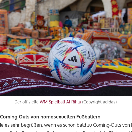
Der offizielle
WM Spielball
Al Rihla
(Copyright adidas)
uf Coming-Outs von homosexuellen Fußballern
de es sehr begrüßen, wenn es schon bald zu Coming-Outs von