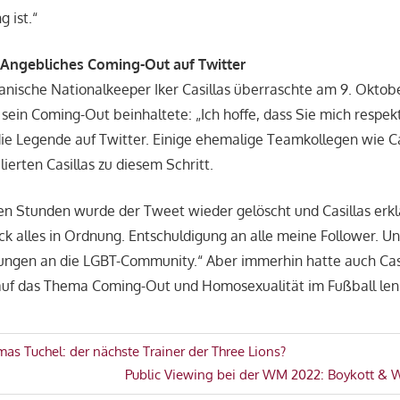
 ist.“
s: Angebliches Coming-Out auf Twitter
nische Nationalkeeper Iker Casillas überraschte am 9. Oktob
sein Coming-Out beinhaltete: „Ich hoffe, dass Sie mich respekt
die Legende auf Twitter. Einige ehemalige Teamkollegen wie C
ierten Casillas zu diesem Schritt.
n Stunden wurde der Tweet wieder gelöscht und Casillas erkl
k alles in Ordnung. Entschuldigung an alle meine Follower. Un
ungen an die LGBT-Community.“ Aber immerhin hatte auch Casi
uf das Thema Coming-Out und Homosexualität im Fußball len
avigation
s Tuchel: der nächste Trainer der Three Lions?
Nächster
Public Viewing bei der WM 2022: Boykott & 
Beitrag: