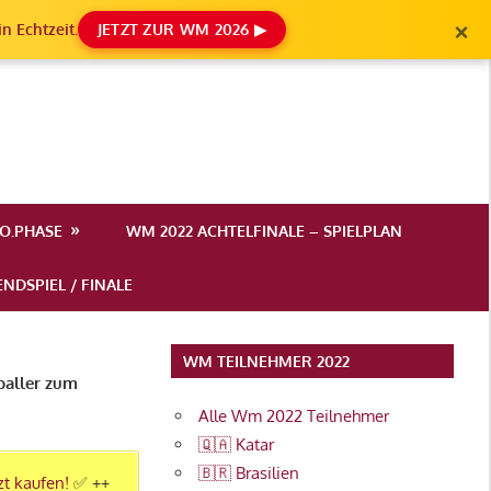
×
n Echtzeit.
JETZT ZUR WM 2026 ▶
.O.PHASE
WM 2022 ACHTELFINALE – SPIELPLAN
NDSPIEL / FINALE
WM TEILNEHMER 2022
baller zum
Alle Wm 2022 Teilnehmer
🇶🇦 Katar
🇧🇷 Brasilien
zt kaufen!
✅ ++