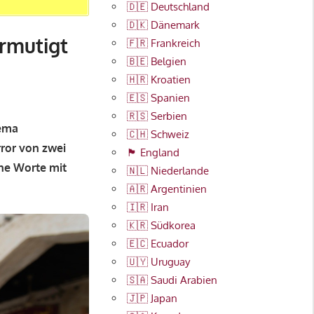
🇩🇪 Deutschland
🇩🇰 Dänemark
rmutigt
🇫🇷 Frankreich
🇧🇪 Belgien
🇭🇷 Kroatien
🇪🇸 Spanien
🇷🇸 Serbien
hema
🇨🇭 Schweiz
rror von zwei
🏴󠁧󠁢󠁥󠁮󠁧󠁿 England
ne Worte mit
🇳🇱 Niederlande
🇦🇷 Argentinien
🇮🇷 Iran
🇰🇷 Südkorea
🇪🇨 Ecuador
🇺🇾 Uruguay
🇸🇦 Saudi Arabien
🇯🇵 Japan