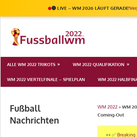
🔴 LIVE – WM 2026 LÄUFT GERADE!
Ver
Zum
Inhalt
Die
springen
Fußball
Ale
Weltmeist
Infos
ALLE WM 2022 TRIKOTS
WM 2022 QUALIFIKATION
zur
2022
FIFA
WM 2022 VIERTELFINALE – SPIELPLAN
WM 2022 HALBFINA
Fußball
WM
2022
Fußball
WM 2022
»
WM 202
in
Coming-Out
Katar
Nachrichten
++ ✅
Breaking 