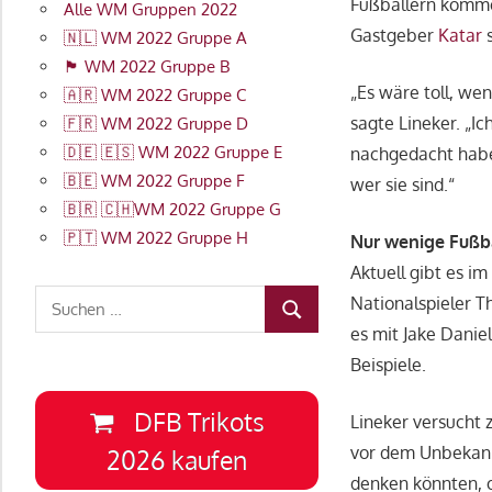
Fußballern komme
Alle WM Gruppen 2022
Gastgeber
Katar
s
🇳🇱 WM 2022 Gruppe A
🏴󠁧󠁢󠁥󠁮󠁧󠁿 WM 2022 Gruppe B
„Es wäre toll, w
🇦🇷 WM 2022 Gruppe C
sagte Lineker. „I
🇫🇷 WM 2022 Gruppe D
🇩🇪 🇪🇸 WM 2022 Gruppe E
nachgedacht haben.
🇧🇪 WM 2022 Gruppe F
wer sie sind.“
🇧🇷 🇨🇭WM 2022 Gruppe G
🇵🇹 WM 2022 Gruppe H
Nur wenige Fußb
Aktuell gibt es im
Suchen
Nationalspieler T
SUCHEN
nach:
es mit Jake Danie
Beispiele.
DFB Trikots
Lineker versucht 
vor dem Unbekann
2026 kaufen
denken könnten, o