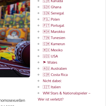
🇨🇦 Kanada
🇬🇭 Ghana
🇸🇳 Senegal
🇵🇱 Polen
🇵🇹 Portugal
🇲🇦 Marokko
🇹🇳 Tunesien
🇨🇲 Kamerun
🇲🇽 Mexiko
🇺🇸 USA
🏴󠁧󠁢󠁷󠁬󠁳󠁿 Wales
🇦🇺 Australien
🇨🇷 Costa Rica
Nicht dabei:
🇮🇹 Italien
WM Stars & Nationalspieler –
Wer ist verletzt?
 homosexuellen