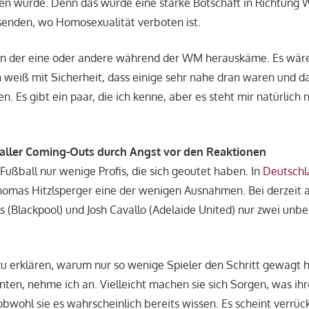
n würde. Denn das würde eine starke Botschaft in Richtung
enden, wo Homosexualität verboten ist.
enn der eine oder andere während der WM herauskäme. Es wäre
ch weiß mit Sicherheit, dass einige sehr nahe dran waren und d
 Es gibt ein paar, die ich kenne, aber es steht mir natürlich n
aller Coming-Outs durch Angst vor den Reaktionen
 Fußball nur wenige Profis, die sich geoutet haben. In
Deutschl
homas Hitzlsperger eine der wenigen Ausnahmen. Bei derzeit ak
ls (Blackpool) und Josh Cavallo (Adelaide United) nur zwei unb
zu erklären, warum nur so wenige Spieler den Schritt gewagt 
ten, nehme ich an. Vielleicht machen sie sich Sorgen, was ih
bwohl sie es wahrscheinlich bereits wissen. Es scheint verrück