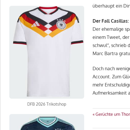
überhaupt ein Ding
Der Fall Casilla
Der ehemalige spa
einem Tweet, der 
schwul“, schrieb 
Marc Bartra gratul
Doch nach wenige
Account. Zum Glüc
mehr Entschuldig
Aufmerksamkeit a
DFB 2026 Trikotshop
ENGLAND
Beitragsn
Vorheriger
Gerüchte um Thoma
WM
Beitrag:
2022