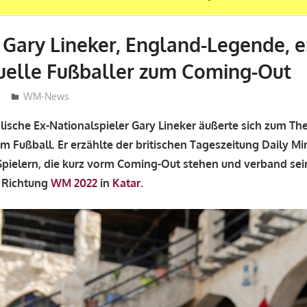
Gary Lineker, England-Legende, e
elle Fußballer zum Coming-Out
philipw
WM-News
lische Ex-Nationalspieler Gary Lineker äußerte sich zum T
m Fußball. Er erzählte der britischen Tageszeitung Daily Mi
pielern, die kurz vorm Coming-Out stehen und verband sei
n Richtung
WM 2022
in
Katar
.