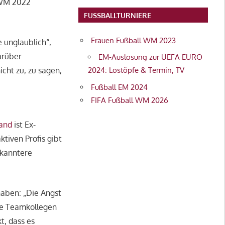
 WM 2022
FUSSBALLTURNIERE
Frauen Fußball WM 2023
 unglaublich“,
arüber
EM-Auslosung zur UEFA EURO
icht zu, zu sagen,
2024: Lostöpfe & Termin, TV
Fußball EM 2024
FIFA Fußball WM 2026
and
ist Ex-
tiven Profis gibt
ekanntere
haben: „Die Angst
re Teamkollegen
t, dass es