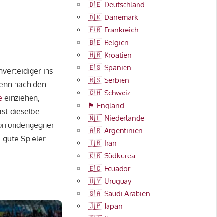
🇩🇪 Deutschland
🇩🇰 Dänemark
🇫🇷 Frankreich
🇧🇪 Belgien
🇭🇷 Kroatien
🇪🇸 Spanien
nverteidiger ins
🇷🇸 Serbien
Denn nach den
🇨🇭 Schweiz
e
einziehen,
🏴󠁧󠁢󠁥󠁮󠁧󠁿 England
ast dieselbe
🇳🇱 Niederlande
Vorrundengegner
🇦🇷 Argentinien
 gute Spieler.
🇮🇷 Iran
🇰🇷 Südkorea
🇪🇨 Ecuador
🇺🇾 Uruguay
🇸🇦 Saudi Arabien
🇯🇵 Japan