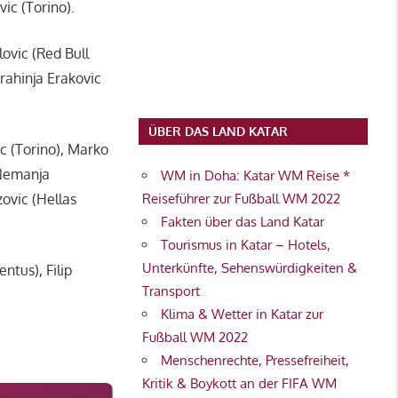
ic (Torino).
lovic (Red Bull
rahinja Erakovic
ÜBER DAS LAND KATAR
ic (Torino), Marko
, Nemanja
WM in Doha: Katar WM Reise *
zovic (Hellas
Reiseführer zur Fußball WM 2022
Fakten über das Land Katar
Tourismus in Katar – Hotels,
Unterkünfte, Sehenswürdigkeiten &
ntus), Filip
Transport
Klima & Wetter in Katar zur
Fußball WM 2022
Menschenrechte, Pressefreiheit,
Kritik & Boykott an der FIFA WM