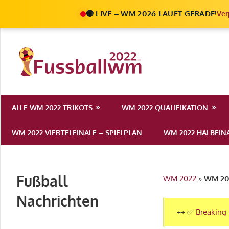
🔴 LIVE – WM 2026 LÄUFT GERADE!
Ver
Zum
Inhalt
Die
springen
Fußball
Ale
Weltmeist
Infos
ALLE WM 2022 TRIKOTS
WM 2022 QUALIFIKATION
zur
2022
FIFA
WM 2022 VIERTELFINALE – SPIELPLAN
WM 2022 HALBFINA
Fußball
WM
2022
Fußball
WM 2022
»
WM 202
in
Katar
Nachrichten
++ ✅
Breaking 