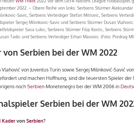
im neuen
WM Trikot
2022 vor dem UEFA Nations League Fußballspiel 
ptember 2022. – Obere Reihe von links: Serbiens Stürmer Aleksandar 
linkovic-Savic, Serbiens Verteidiger Stefan Mitrovic, Serbiens Verteid
dspieler Sergej Milinkovic-Savic und Serbiens Stürmer Dusan Vlahovic
telfeldspieler Sasa Lukic, Serbiens Stürmer Filip Kostic, Serbiens Stürm
usan Tadic und Serbiens Verteidiger Erhan Masovic. (Foto: Predrag M
 von Serbien bei der WM 2022
 Vlahović
von Juventus Turin sowie
Sergej Milinković-Savić
von
gefordert und machen Hoffnung, sind die teuersten Spieler der
brigens noch
Serbien
-Monetenegro bei der WM 2006 in
Deuts
nalspieler Serbien bei der WM 202
 Kader
von
Serbien
?