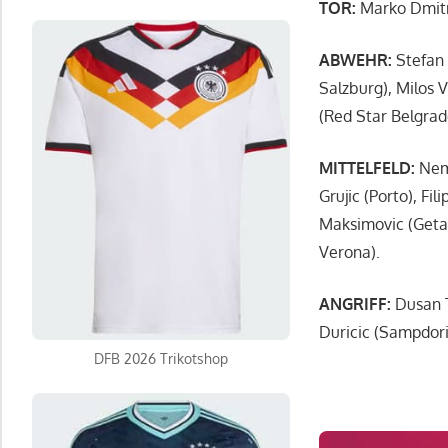
TOR
:
Marko Dmitro
ABWEHR
:
Stefan 
Salzburg), Milos 
(Red Star Belgrad
MITTELFELD
:
Nema
Grujic (Porto), Fi
Maksimovic (Getafe
Verona).
ANGRIFF
:
Dusan T
Duricic (Sampdoria
DFB 2026 Trikotshop