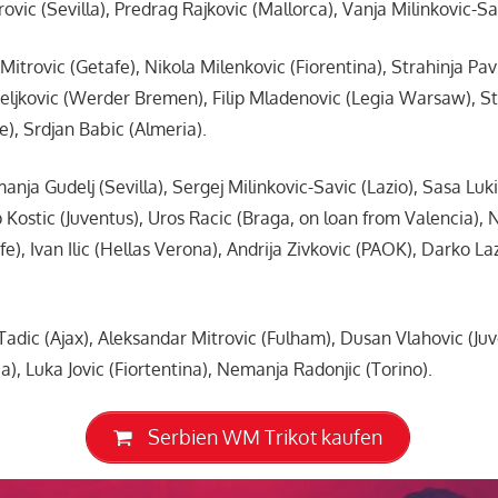
vic (Sevilla), Predrag Rajkovic (Mallorca), Vanja Milinkovic-Sav
Mitrovic (Getafe), Nikola Milenkovic (Fiorentina), Strahinja Pav
Veljkovic (Werder Bremen), Filip Mladenovic (Legia Warsaw), St
e), Srdjan Babic (Almeria).
nja Gudelj (Sevilla), Sergej Milinkovic-Savic (Lazio), Sasa Luk
lip Kostic (Juventus), Uros Racic (Braga, on loan from Valencia)
), Ivan Ilic (Hellas Verona), Andrija Zivkovic (PAOK), Darko La
adic (Ajax), Aleksandar Mitrovic (Fulham), Dusan Vlahovic (Juve
), Luka Jovic (Fiortentina), Nemanja Radonjic (Torino).
Serbien WM Trikot kaufen