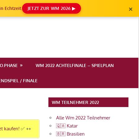
×
n Echtzeit.
JETZT ZUR WM 2026 ▶
.O.PHASE
WM 2022 ACHTELFINALE – SPIELPLAN
NDSPIEL / FINALE
WM TEILNEHMER 2022
Alle Wm 2022 Teilnehmer
🇶🇦 Katar
zt kaufen!
✅ ++
🇧🇷 Brasilien