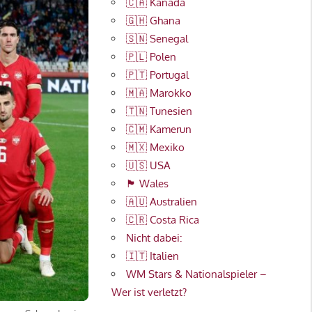
🇨🇦 Kanada
🇬🇭 Ghana
🇸🇳 Senegal
🇵🇱 Polen
🇵🇹 Portugal
🇲🇦 Marokko
🇹🇳 Tunesien
🇨🇲 Kamerun
🇲🇽 Mexiko
🇺🇸 USA
🏴󠁧󠁢󠁷󠁬󠁳󠁿 Wales
🇦🇺 Australien
🇨🇷 Costa Rica
Nicht dabei:
🇮🇹 Italien
WM Stars & Nationalspieler –
Wer ist verletzt?