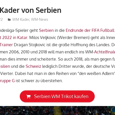
Kader von Serbien
22
admin_wm2022
WM Kader
,
WM-News
ndesliga-Spieler geht
Serbien
in die
Endrunde der FIFA Fußball
t 2022 in Katar
. Milos Veljkovic (Werder Bremen) geht als Inne
Trainer
Dragan Stojkovic ist die große Hoffnung des Landes. 
men 2006, 2010 und 2018 will man endlich ins WM-
Achtelfinal
man dies immer und scheiterte. So auch 2018, als man gegen f
silien
und die
Schweiz
lediglich Dritter wurde, der deutsche 
ierter. Dabei hat man in den Reihen von “den weißen Adlern”
ruppe G
ist schwer zu überstehen.
Serbien WM Trikot kaufen