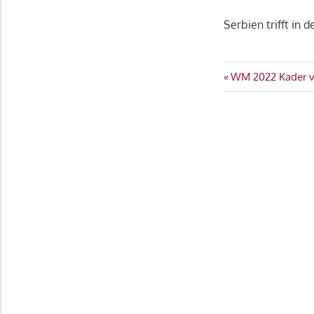
Serbien trifft in d
GRUPPE
Beitragsn
Vorheriger
WM 2022 Kader v
G
Beitrag:
KADER
SERBIEN
WM
2022