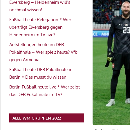
Elversberg – Heidenheim will’s
nochmal wissen!
Fußball heute Relegation * Wer
überträgt Elversberg gegen
Heidenheim im TV live?
Aufstellungen heute im DFB
Pokalfinale – Wer spielt heute? Vfb
gegen Armenia
Fußball heute DFB Pokalfinale in
Berlin * Das musst du wissen
Berlin Fußball heute live * Wer zeigt
das DFB Pokalfinale im TV?
ALLE WM GRUPPEN 2022