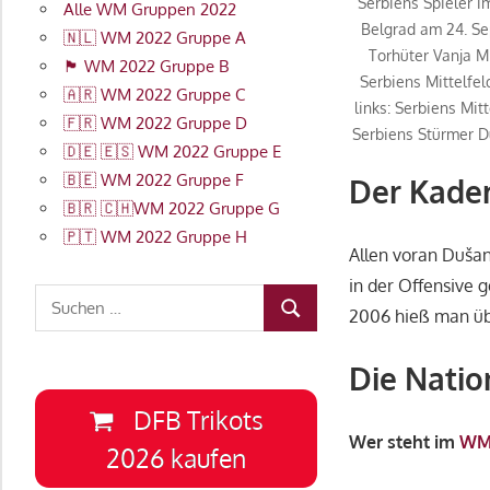
Serbiens Spieler 
Alle WM Gruppen 2022
Belgrad am 24. Se
🇳🇱 WM 2022 Gruppe A
Torhüter Vanja Mi
🏴󠁧󠁢󠁥󠁮󠁧󠁿 WM 2022 Gruppe B
Serbiens Mittelfel
🇦🇷 WM 2022 Gruppe C
links: Serbiens Mit
🇫🇷 WM 2022 Gruppe D
Serbiens Stürmer D
🇩🇪 🇪🇸 WM 2022 Gruppe E
🇧🇪 WM 2022 Gruppe F
Der Kader
🇧🇷 🇨🇭WM 2022 Gruppe G
🇵🇹 WM 2022 Gruppe H
Allen voran
Dušan
in der Offensive 
Suchen
2006 hieß man ü
SUCHEN
nach:
Die Natio
DFB Trikots
Wer steht im
WM
2026 kaufen