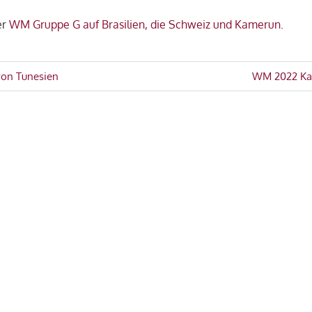
er
WM Gruppe G auf Brasilien, die Schweiz und Kamerun.
avigation
Nächster
on Tunesien
WM 2022 Ka
Beitrag: