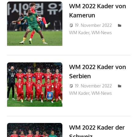
WM 2022 Kader von
Kamerun
19. November 2022
WM Kader
,
WM-News
HAbibi
WM 2022 Kader von
Serbien
19. November 2022
WM Kader
,
WM-News
admin_w
WM 2022 Kader der
Schweiz