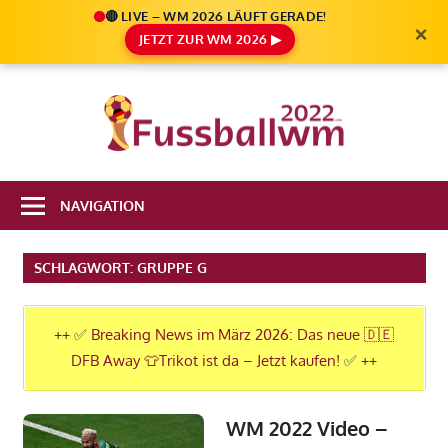
🔴 LIVE – WM 2026 LÄUFT GERADE!
×
JETZT ZUR WM 2026 ▶
Zum
Inhalt
Die
springen
Fußbal
Ale
Weltm
Infos
NAVIGATION
zur
2022
FIFA
SCHLAGWORT:
GRUPPE G
Fußball
WM
2022
++ ✅
Breaking News im März 2026: Das neue 🇩🇪
in
DFB Away 👕Trikot ist da – Jetzt kaufen!
✅ ++
Katar
WM 2022 Video –