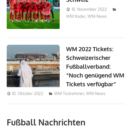
10. November 2022
WM Kader
,
WM-News
admin_w
WM 2022 Tickets:
Schweizerischer
Fußballverband:
“Noch genügend WM
Tickets verfügbar”
10. Oktober 2022
philipw
WM Teilnehmer
,
WM-News
Fußball Nachrichten