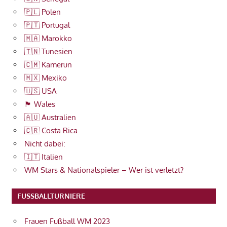
🇵🇱 Polen
🇵🇹 Portugal
🇲🇦 Marokko
🇹🇳 Tunesien
🇨🇲 Kamerun
🇲🇽 Mexiko
🇺🇸 USA
🏴󠁧󠁢󠁷󠁬󠁳󠁿 Wales
🇦🇺 Australien
🇨🇷 Costa Rica
Nicht dabei:
🇮🇹 Italien
WM Stars & Nationalspieler – Wer ist verletzt?
FUSSBALLTURNIERE
Frauen Fußball WM 2023