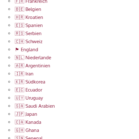
🇫🇷 Frankreich
🇧🇪 Belgien
🇭🇷 Kroatien
🇪🇸 Spanien
🇷🇸 Serbien
🇨🇭 Schweiz
🏴󠁧󠁢󠁥󠁮󠁧󠁿 England
🇳🇱 Niederlande
🇦🇷 Argentinien
🇮🇷 Iran
🇰🇷 Südkorea
🇪🇨 Ecuador
🇺🇾 Uruguay
🇸🇦 Saudi Arabien
🇯🇵 Japan
🇨🇦 Kanada
🇬🇭 Ghana
🇸🇳 Senegal