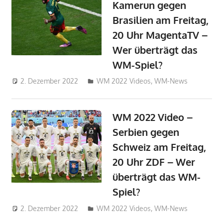
Kamerun gegen
Brasilien am Freitag,
20 Uhr MagentaTV –
Wer überträgt das
WM-Spiel?
2. Dezember 2022
admin_wm2022
WM 2022 Videos
,
WM-News
WM 2022 Video –
Serbien gegen
Schweiz am Freitag,
20 Uhr ZDF – Wer
überträgt das WM-
Spiel?
2. Dezember 2022
admin_wm2022
WM 2022 Videos
,
WM-News