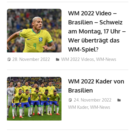
WM 2022 Video –
Brasilien – Schweiz
am Montag, 17 Uhr –
Wer überträgt das
WM-Spiel?
28. November 2022
admin_wm2022
WM 2022 Videos
,
WM-News
WM 2022 Kader von
Brasilien
24. November 2022
WM Kader
,
WM-News
admin_w