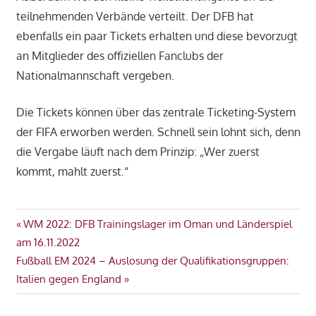
teilnehmenden Verbände verteilt. Der DFB hat
ebenfalls ein paar Tickets erhalten und diese bevorzugt
an Mitglieder des offiziellen Fanclubs der
Nationalmannschaft vergeben.
Die Tickets können über das zentrale Ticketing-System
der FIFA erworben werden. Schnell sein lohnt sich, denn
die Vergabe läuft nach dem Prinzip: „Wer zuerst
kommt, mahlt zuerst.“
GRUPPE
Beitragsnavigation
Vorheriger
WM 2022: DFB Trainingslager im Oman und Länderspiel
G
Beitrag:
am 16.11.2022
SCHWEIZ
Nächster
Fußball EM 2024 – Auslosung der Qualifikationsgruppen:
TICKETS
Beitrag:
Italien gegen England
WM
2022