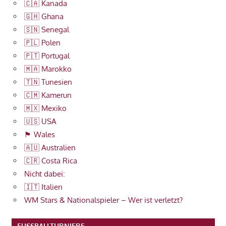
🇨🇦 Kanada
🇬🇭 Ghana
🇸🇳 Senegal
🇵🇱 Polen
🇵🇹 Portugal
🇲🇦 Marokko
🇹🇳 Tunesien
🇨🇲 Kamerun
🇲🇽 Mexiko
🇺🇸 USA
🏴󠁧󠁢󠁷󠁬󠁳󠁿 Wales
🇦🇺 Australien
🇨🇷 Costa Rica
Nicht dabei:
🇮🇹 Italien
WM Stars & Nationalspieler – Wer ist verletzt?
FUSSBALLTURNIERE