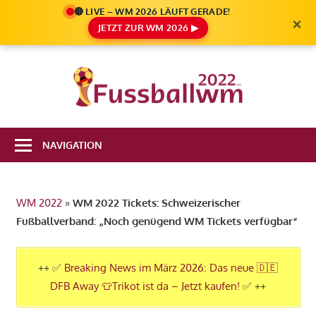
🔴 LIVE – WM 2026 LÄUFT GERADE!
×
JETZT ZUR WM 2026 ▶
Zum
Inhalt
Die
springen
Fußbal
Ale
Weltm
Infos
NAVIGATION
zur
2022
FIFA
Fußball
WM 2022
»
WM 2022 Tickets: Schweizerischer
WM
Fußballverband: „Noch genügend WM Tickets verfügbar“
2022
in
Katar
++ ✅
Breaking News im März 2026: Das neue 🇩🇪
DFB Away 👕Trikot ist da – Jetzt kaufen!
✅ ++