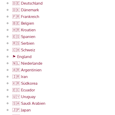
🇩🇪 Deutschland
🇩🇰 Dänemark
🇫🇷 Frankreich
🇧🇪 Belgien
🇭🇷 Kroatien
🇪🇸 Spanien
🇷🇸 Serbien
🇨🇭 Schweiz
🏴󠁧󠁢󠁥󠁮󠁧󠁿 England
🇳🇱 Niederlande
🇦🇷 Argentinien
🇮🇷 Iran
🇰🇷 Südkorea
🇪🇨 Ecuador
🇺🇾 Uruguay
🇸🇦 Saudi Arabien
🇯🇵 Japan