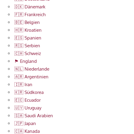
🇩🇰 Dänemark
🇫🇷 Frankreich
🇧🇪 Belgien
🇭🇷 Kroatien
🇪🇸 Spanien
🇷🇸 Serbien
🇨🇭 Schweiz
🏴󠁧󠁢󠁥󠁮󠁧󠁿 England
🇳🇱 Niederlande
🇦🇷 Argentinien
🇮🇷 Iran
🇰🇷 Südkorea
🇪🇨 Ecuador
🇺🇾 Uruguay
🇸🇦 Saudi Arabien
🇯🇵 Japan
🇨🇦 Kanada