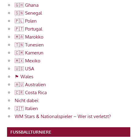
🇬🇭 Ghana
🇸🇳 Senegal
🇵🇱 Polen
🇵🇹 Portugal
🇲🇦 Marokko
🇹🇳 Tunesien
🇨🇲 Kamerun
🇲🇽 Mexiko
🇺🇸 USA
🏴󠁧󠁢󠁷󠁬󠁳󠁿 Wales
🇦🇺 Australien
🇨🇷 Costa Rica
Nicht dabei:
🇮🇹 Italien
WM Stars & Nationalspieler – Wer ist verletzt?
FUSSBALLTURNIERE