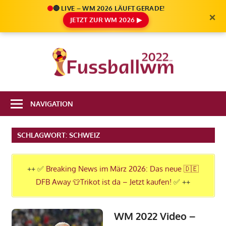
🔴 LIVE – WM 2026 LÄUFT GERADE!
×
JETZT ZUR WM 2026 ▶
Zum
Inhalt
Die
springen
Fußbal
Ale
Weltm
Infos
NAVIGATION
zur
2022
FIFA
SCHLAGWORT:
SCHWEIZ
Fußball
WM
2022
++ ✅
Breaking News im März 2026: Das neue 🇩🇪
in
DFB Away 👕Trikot ist da – Jetzt kaufen!
✅ ++
Katar
WM 2022 Video –