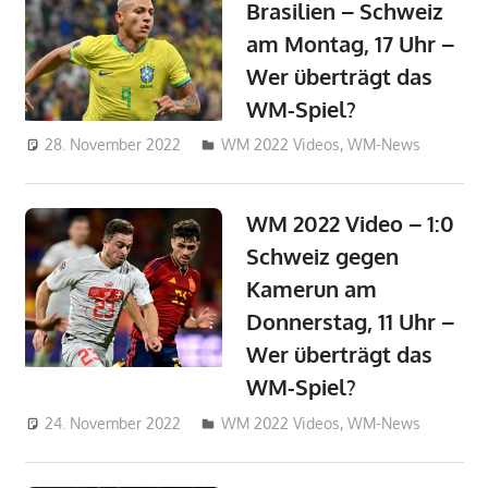
Brasilien – Schweiz
am Montag, 17 Uhr –
Wer überträgt das
WM-Spiel?
28. November 2022
admin_wm2022
WM 2022 Videos
,
WM-News
WM 2022 Video – 1:0
Schweiz gegen
Kamerun am
Donnerstag, 11 Uhr –
Wer überträgt das
WM-Spiel?
24. November 2022
admin_wm2022
WM 2022 Videos
,
WM-News