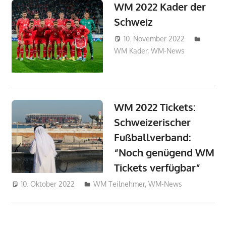
WM 2022 Kader der
Schweiz
10. November 2022
WM Kader
,
WM-News
admin_w
WM 2022 Tickets:
Schweizerischer
Fußballverband:
“Noch genügend WM
Tickets verfügbar”
10. Oktober 2022
philipw
WM Teilnehmer
,
WM-News