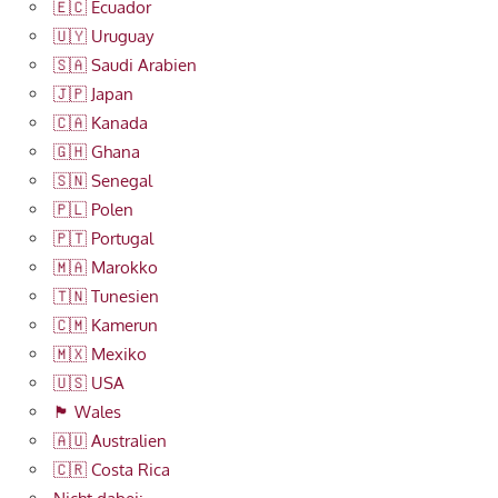
🇪🇨 Ecuador
🇺🇾 Uruguay
🇸🇦 Saudi Arabien
🇯🇵 Japan
🇨🇦 Kanada
🇬🇭 Ghana
🇸🇳 Senegal
🇵🇱 Polen
🇵🇹 Portugal
🇲🇦 Marokko
🇹🇳 Tunesien
🇨🇲 Kamerun
🇲🇽 Mexiko
🇺🇸 USA
🏴󠁧󠁢󠁷󠁬󠁳󠁿 Wales
🇦🇺 Australien
🇨🇷 Costa Rica