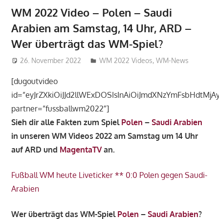
WM 2022 Video – Polen – Saudi
Arabien am Samstag, 14 Uhr, ARD –
Wer überträgt das WM-Spiel?
26. November 2022
admin_wm2022
WM 2022 Videos
,
WM-News
[dugoutvideo
id=”eyJrZXkiOiJJd2llWExDOSIsInAiOiJmdXNzYmFsbHdtMjAyM
partner=”fussballwm2022″]
Sieh dir alle Fakten zum Spiel
Polen
–
Saudi Arabien
in unseren WM Videos 2022 am Samstag um 14 Uhr
auf ARD und
MagentaTV
an.
Fußball WM heute Liveticker ** 0:0 Polen gegen Saudi-
Arabien
Wer überträgt das WM-Spiel
Polen
–
Saudi Arabien
?