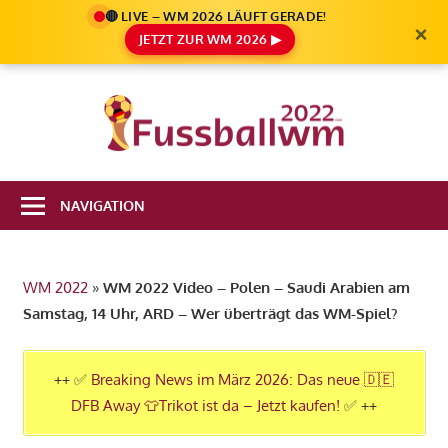
🔴 LIVE – WM 2026 LÄUFT GERADE!
×
JETZT ZUR WM 2026 ▶
Zum
Inhalt
Die
springen
Fußbal
Ale
Weltm
Infos
NAVIGATION
zur
2022
FIFA
Fußball
WM 2022
»
WM 2022 Video – Polen – Saudi Arabien am
WM
Samstag, 14 Uhr, ARD – Wer überträgt das WM-Spiel?
2022
in
Katar
++ ✅
Breaking News im März 2026: Das neue 🇩🇪
DFB Away 👕Trikot ist da – Jetzt kaufen!
✅ ++