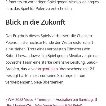
Elfmeters im vorherigen Spiel gegen Mexiko, gelang es
ihm, das Spiel für Polen zu entscheiden.
Blick in die Zukunft
Das Ergebnis dieses Spiels verbessert die Chancen
Polens, in die nächste Runde der Weltmeisterschaft
einzuziehen. Trotz eines verpassten Elfmeters von
Robert Lewandowski im Spiel gegen Mexiko zeigte das
polnische Team eine starke defensive Leistung. Saudi-
Arabien, das zuvor
Argentinien
überraschend mit 2:1
besiegt hatte, muss nun seine Strategie für die
verbleibenden Spiele überdenken.
GRUPPE
Beitragsnavigation
Vorheriger
WM 2022 Video * Tunesien – Australien am Samstag, 11
D
Beitrag:
Uhr, MagentaTV – Wer überträgt das WM-Spiel?