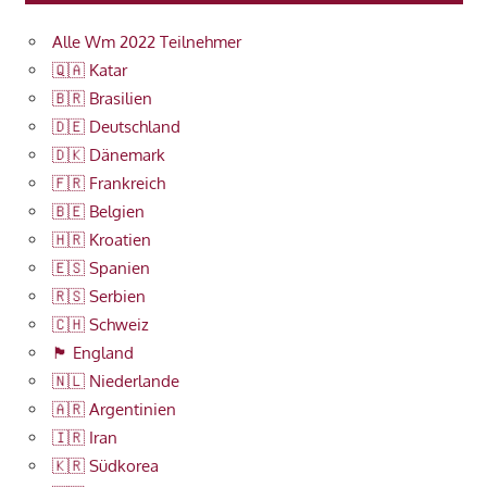
Alle Wm 2022 Teilnehmer
🇶🇦 Katar
🇧🇷 Brasilien
🇩🇪 Deutschland
🇩🇰 Dänemark
🇫🇷 Frankreich
🇧🇪 Belgien
🇭🇷 Kroatien
🇪🇸 Spanien
🇷🇸 Serbien
🇨🇭 Schweiz
🏴󠁧󠁢󠁥󠁮󠁧󠁿 England
🇳🇱 Niederlande
🇦🇷 Argentinien
🇮🇷 Iran
🇰🇷 Südkorea