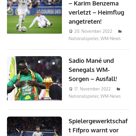
– Karim Benzema
verletzt – Heimflug
angetreten!
20. November 2022
Nationalspieler
,
WM-News
admin_w
Sadio Mané und
Senegals WM-
Sorgen – Ausfall!
17. November 2022
Nationalspieler
,
WM-News
admin_wm
Spielergewerktschaf
t Fifpro warnt vor