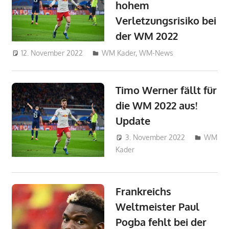
hohem
Verletzungsrisiko bei
der WM 2022
12. November 2022
DanielR
WM Kader
,
WM-News
Timo Werner fällt für
die WM 2022 aus!
Update
3. November 2022
WM
Kader
NilsRe
Frankreichs
Weltmeister Paul
Pogba fehlt bei der