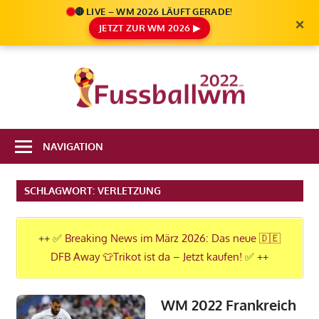
🔴 LIVE – WM 2026 LÄUFT GERADE!
×
JETZT ZUR WM 2026 ▶
Zum
Inhalt
Die
springen
Fußbal
Ale
Weltm
Infos
NAVIGATION
zur
2022
FIFA
SCHLAGWORT:
VERLETZUNG
Fußball
WM
2022
++ ✅
Breaking News im März 2026: Das neue 🇩🇪
in
DFB Away 👕Trikot ist da – Jetzt kaufen!
✅ ++
Katar
WM 2022 Frankreich