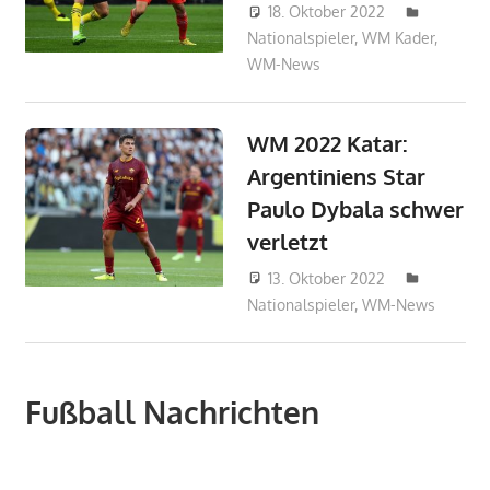
18. Oktober 2022
Nationalspieler
,
WM Kader
admin_wm2
,
WM-News
WM 2022 Katar:
Argentiniens Star
Paulo Dybala schwer
verletzt
13. Oktober 2022
Nationalspieler
,
WM-News
DanielR
Fußball Nachrichten