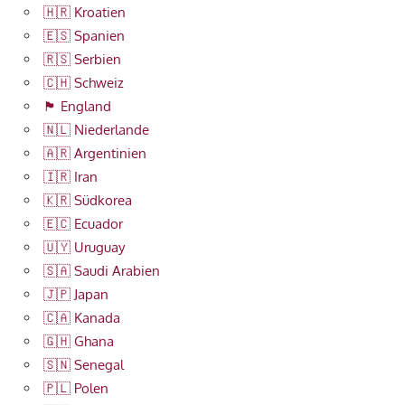
🇭🇷 Kroatien
🇪🇸 Spanien
🇷🇸 Serbien
🇨🇭 Schweiz
🏴󠁧󠁢󠁥󠁮󠁧󠁿 England
🇳🇱 Niederlande
🇦🇷 Argentinien
🇮🇷 Iran
🇰🇷 Südkorea
🇪🇨 Ecuador
🇺🇾 Uruguay
🇸🇦 Saudi Arabien
🇯🇵 Japan
🇨🇦 Kanada
🇬🇭 Ghana
🇸🇳 Senegal
🇵🇱 Polen