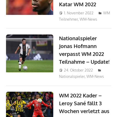
Katar WM 2022
1. November 2022
WM
Teilnehmer
,
WM-News
philipw
Nationalspieler
Jonas Hofmann
verpasst WM 2022
Teilnahme – Update!
24. Oktober 2022
NilsRe
Nationalspieler
,
WM-News
WM 2022 Kader –
Leroy Sané fällt 3
Wochen verletzt aus