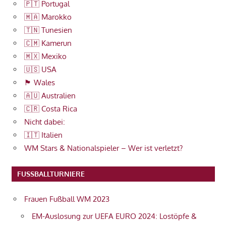
🇵🇹 Portugal
🇲🇦 Marokko
🇹🇳 Tunesien
🇨🇲 Kamerun
🇲🇽 Mexiko
🇺🇸 USA
🏴󠁧󠁢󠁷󠁬󠁳󠁿 Wales
🇦🇺 Australien
🇨🇷 Costa Rica
Nicht dabei:
🇮🇹 Italien
WM Stars & Nationalspieler – Wer ist verletzt?
FUSSBALLTURNIERE
Frauen Fußball WM 2023
EM-Auslosung zur UEFA EURO 2024: Lostöpfe &