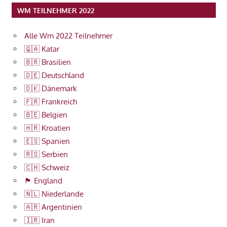
WM TEILNEHMER 2022
Alle Wm 2022 Teilnehmer
🇶🇦 Katar
🇧🇷 Brasilien
🇩🇪 Deutschland
🇩🇰 Dänemark
🇫🇷 Frankreich
🇧🇪 Belgien
🇭🇷 Kroatien
🇪🇸 Spanien
🇷🇸 Serbien
🇨🇭 Schweiz
🏴󠁧󠁢󠁥󠁮󠁧󠁿 England
🇳🇱 Niederlande
🇦🇷 Argentinien
🇮🇷 Iran