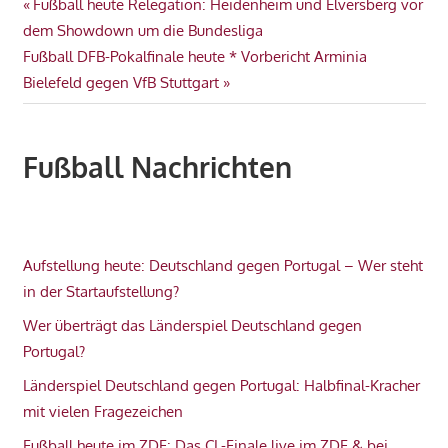
Beitragsnavigation
Vorheriger
Fußball heute Relegation: Heidenheim und Elversberg vor
Beitrag:
dem Showdown um die Bundesliga
Nächster
Fußball DFB-Pokalfinale heute * Vorbericht Arminia
Beitrag:
Bielefeld gegen VfB Stuttgart
Fußball Nachrichten
Aufstellung heute: Deutschland gegen Portugal – Wer steht
in der Startaufstellung?
Wer überträgt das Länderspiel Deutschland gegen
Portugal?
Länderspiel Deutschland gegen Portugal: Halbfinal-Kracher
mit vielen Fragezeichen
Fußball heute im ZDF: Das CL-Finale live im ZDF & bei