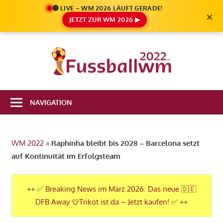
🔴 LIVE – WM 2026 LÄUFT GERADE!
×
JETZT ZUR WM 2026 ▶
Zum
Inhalt
Die
springen
Fußbal
Ale
Weltm
Infos
NAVIGATION
zur
2022
FIFA
Fußball
WM 2022
»
Raphinha bleibt bis 2028 – Barcelona setzt
WM
auf Kontinuität im Erfolgsteam
2022
in
Katar
++ ✅
Breaking News im März 2026: Das neue 🇩🇪
DFB Away 👕Trikot ist da – Jetzt kaufen!
✅ ++