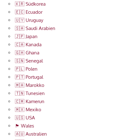
🇰🇷 Südkorea
🇪🇨 Ecuador
🇺🇾 Uruguay
🇸🇦 Saudi Arabien
🇯🇵 Japan
🇨🇦 Kanada
🇬🇭 Ghana
🇸🇳 Senegal
🇵🇱 Polen
🇵🇹 Portugal
🇲🇦 Marokko
🇹🇳 Tunesien
🇨🇲 Kamerun
🇲🇽 Mexiko
🇺🇸 USA
🏴󠁧󠁢󠁷󠁬󠁳󠁿 Wales
🇦🇺 Australien