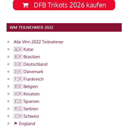
DFB Trikots 2026 kaufen
WM TEILNEHMER 2022
Alle Wm 2022 Teilnehmer
🇶🇦 Katar
🇧🇷 Brasilien
🇩🇪 Deutschland
🇩🇰 Dänemark
🇫🇷 Frankreich
🇧🇪 Belgien
🇭🇷 Kroatien
🇪🇸 Spanien
🇷🇸 Serbien
🇨🇭 Schweiz
🏴󠁧󠁢󠁥󠁮󠁧󠁿 England