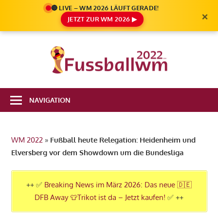
🔴 LIVE – WM 2026 LÄUFT GERADE!
×
JETZT ZUR WM 2026 ▶
Zum
Inhalt
Die
springen
Fußbal
Ale
Weltm
Infos
NAVIGATION
zur
2022
FIFA
Fußball
WM 2022
»
Fußball heute Relegation: Heidenheim und
WM
Elversberg vor dem Showdown um die Bundesliga
2022
in
Katar
++ ✅
Breaking News im März 2026: Das neue 🇩🇪
DFB Away 👕Trikot ist da – Jetzt kaufen!
✅ ++