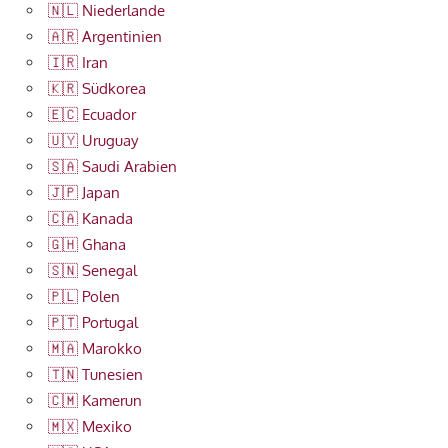
🇳🇱 Niederlande
🇦🇷 Argentinien
🇮🇷 Iran
🇰🇷 Südkorea
🇪🇨 Ecuador
🇺🇾 Uruguay
🇸🇦 Saudi Arabien
🇯🇵 Japan
🇨🇦 Kanada
🇬🇭 Ghana
🇸🇳 Senegal
🇵🇱 Polen
🇵🇹 Portugal
🇲🇦 Marokko
🇹🇳 Tunesien
🇨🇲 Kamerun
🇲🇽 Mexiko