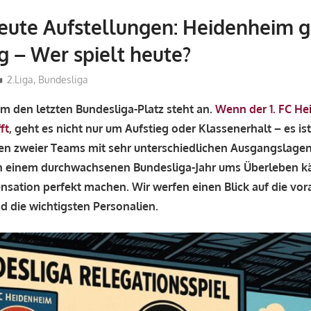
eute Aufstellungen: Heidenheim 
g – Wer spielt heute?
admin_wm2022
2.Liga
,
Bundesliga
 den letzten Bundesliga-Platz steht an.
Wenn der 1. FC He
ft
, geht es nicht nur um Aufstieg oder Klassenerhalt – es is
fen zweier Teams mit sehr unterschiedlichen Ausgangslage
 einem durchwachsenen Bundesliga-Jahr ums Überleben kä
ensation perfekt machen. Wir werfen einen Blick auf die vor
d die wichtigsten Personalien.