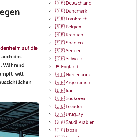
🇩🇪 Deutschland
gegen
🇩🇰 Dänemark
🇫🇷 Frankreich
🇧🇪 Belgien
🇭🇷 Kroatien
🇪🇸 Spanien
idenheim auf die
🇷🇸 Serbien
t auch das
🇨🇭 Schweiz
n. Während
🏴󠁧󠁢󠁥󠁮󠁧󠁿 England
mpft, will
🇳🇱 Niederlande
aussichtlichen
🇦🇷 Argentinien
🇮🇷 Iran
🇰🇷 Südkorea
🇪🇨 Ecuador
🇺🇾 Uruguay
🇸🇦 Saudi Arabien
🇯🇵 Japan