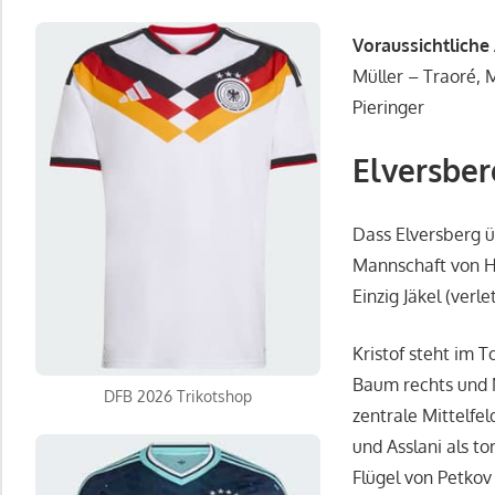
Voraussichtliche
Müller – Traoré, 
Pieringer
Elversber
Dass Elversberg ü
Mannschaft von Ho
Einzig Jäkel (verle
Kristof steht im 
Baum rechts und 
DFB 2026 Trikotshop
zentrale Mittelfe
und Asslani als t
Flügel von Petko