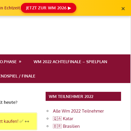
×
n Echtzeit.
JETZT ZUR WM 2026 ▶
.O.PHASE
WM 2022 ACHTELFINALE – SPIELPLAN
NDSPIEL / FINALE
WM TEILNEHMER 2022
lt heute?
Alle Wm 2022 Teilnehmer
🇶🇦 Katar
zt kaufen!
✅ ++
🇧🇷 Brasilien