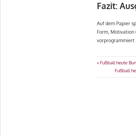
Fazit: Au
Auf dem Papier sp
Form, Motivation 
vorprogrammiert –
Beitragsn
Vorheriger
Fußball heute Bu
Beitrag:
Nächster
Fußball h
Beitrag: