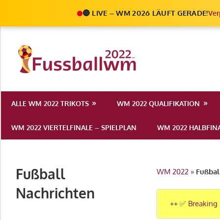
🔴 LIVE – WM 2026 LÄUFT GERADE!
Ver
Zum
Inhalt
Die
springen
Fußball
Ale
Weltmeist
Infos
ALLE WM 2022 TRIKOTS
WM 2022 QUALIFIKATION
zur
2022
FIFA
WM 2022 VIERTELFINALE – SPIELPLAN
WM 2022 HALBFINA
Fußball
WM
2022
Fußball
WM 2022
»
Fußbal
in
Katar
Nachrichten
++ ✅
Breaking 