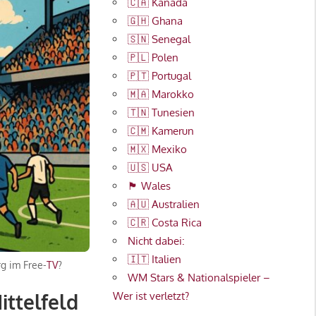
🇨🇦 Kanada
🇬🇭 Ghana
🇸🇳 Senegal
🇵🇱 Polen
🇵🇹 Portugal
🇲🇦 Marokko
🇹🇳 Tunesien
🇨🇲 Kamerun
🇲🇽 Mexiko
🇺🇸 USA
🏴󠁧󠁢󠁷󠁬󠁳󠁿 Wales
🇦🇺 Australien
🇨🇷 Costa Rica
Nicht dabei:
🇮🇹 Italien
rg im Free-
TV
?
WM Stars & Nationalspieler –
ittelfeld
Wer ist verletzt?