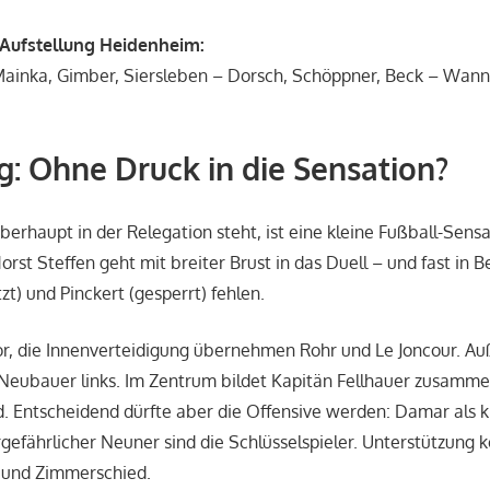
 Aufstellung Heidenheim:
Mainka, Gimber, Siersleben – Dorsch, Schöppner, Beck – Wann
g: Ohne Druck in die Sensation?
berhaupt in der Relegation steht, ist eine kleine Fußball-Sensa
rst Steffen geht mit breiter Brust in das Duell – und fast in 
tzt) und Pinckert (gesperrt) fehlen.
Tor, die Innenverteidigung übernehmen Rohr und Le Joncour. Au
Neubauer links. Im Zentrum bildet Kapitän Fellhauer zusamme
ld. Entscheidend dürfte aber die Offensive werden: Damar als 
orgefährlicher Neuner sind die Schlüsselspieler. Unterstützung
v und Zimmerschied.