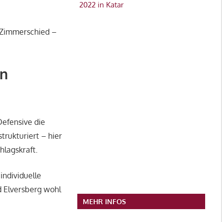
2022 in Katar
, Zimmerschied –
en
Defensive die
trukturiert – hier
hlagskraft.
individuelle
d Elversberg wohl
MEHR INFOS