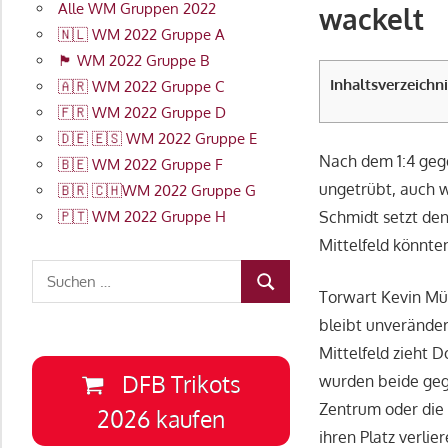
Alle WM Gruppen 2022
wackelt
🇳🇱 WM 2022 Gruppe A
🏴󠁧󠁢󠁥󠁮󠁧󠁿 WM 2022 Gruppe B
Inhaltsverzeichni
🇦🇷 WM 2022 Gruppe C
🇫🇷 WM 2022 Gruppe D
🇩🇪 🇪🇸 WM 2022 Gruppe E
Nach dem 1:4 geg
🇧🇪 WM 2022 Gruppe F
ungetrübt, auch w
🇧🇷 🇨🇭WM 2022 Gruppe G
Schmidt setzt den
🇵🇹 WM 2022 Gruppe H
Mittelfeld könnt
Suchen
SUCHEN
Torwart Kevin Mül
nach:
bleibt unveränder
Mittelfeld zieht 
DFB Trikots
wurden beide geg
Zentrum oder die 
2026 kaufen
ihren Platz verlie