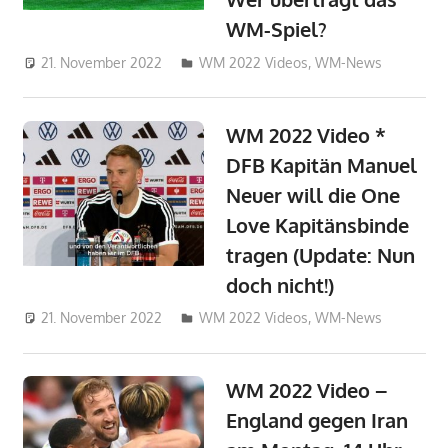
WM-Spiel?
21. November 2022
admin_wm2022
WM 2022 Videos
,
WM-News
WM 2022 Video *
DFB Kapitän Manuel
Neuer will die One
Love Kapitänsbinde
tragen (Update: Nun
doch nicht!)
21. November 2022
admin_wm2022
WM 2022 Videos
,
WM-News
WM 2022 Video –
England gegen Iran