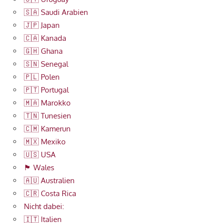
🇸🇦 Saudi Arabien
🇯🇵 Japan
🇨🇦 Kanada
🇬🇭 Ghana
🇸🇳 Senegal
🇵🇱 Polen
🇵🇹 Portugal
🇲🇦 Marokko
🇹🇳 Tunesien
🇨🇲 Kamerun
🇲🇽 Mexiko
🇺🇸 USA
🏴󠁧󠁢󠁷󠁬󠁳󠁿 Wales
🇦🇺 Australien
🇨🇷 Costa Rica
Nicht dabei:
🇮🇹 Italien