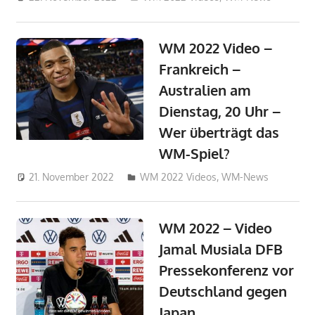
WM 2022 Video –
Frankreich –
Australien am
Dienstag, 20 Uhr –
Wer überträgt das
WM-Spiel?
21. November 2022
admin_wm2022
WM 2022 Videos
,
WM-News
WM 2022 – Video
Jamal Musiala DFB
Pressekonferenz vor
Deutschland gegen
Japan