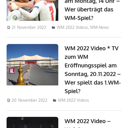
am Montag, 14 Uhr –
Wer überträgt das
WM-Spiel?
21. November 2022
admin_wm2022
WM 2022 Videos
,
WM-News
WM 2022 Video * TV
zum WM
Eröffnungsspiel am
Sonntag, 20.11.2022 –
Wer spielt das 1.WM-
Spiel?
20. November 2022
admin_wm2022
WM 2022 Videos
WM 2022 Video –