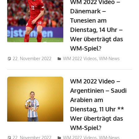
WM 2022 Video –
Dänemark –
Tunesien am
Dienstag, 14 Uhr –
Wer überträgt das
WM-Spiel?
22. November 2022
admin_wm2022
WM 2022 Videos
,
WM-News
WM 2022 Video –
Argentinien – Saudi
Arabien am
Dienstag, 11 Uhr **
Wer überträgt das
WM-Spiel?
22. November 2022
admin_wm2022
WM 2022 Videos
,
WM-News