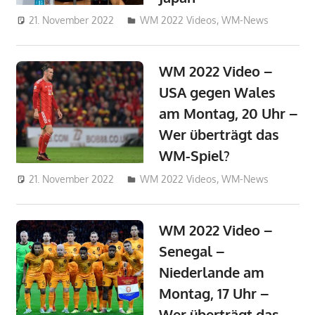
21. November 2022
admin_wm2022
WM 2022 Videos
,
WM-News
WM 2022 Video –
USA gegen Wales
am Montag, 20 Uhr –
Wer überträgt das
WM-Spiel?
21. November 2022
admin_wm2022
WM 2022 Videos
,
WM-News
WM 2022 Video –
Senegal –
Niederlande am
Montag, 17 Uhr –
Wer überträgt das