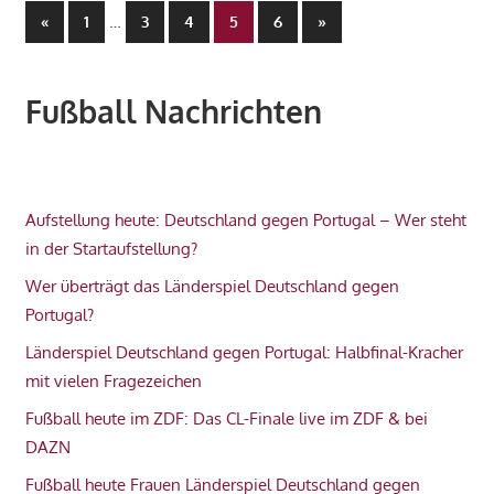
Seitennummerierung
Vorherige
…
Nächste
«
1
3
4
5
6
»
Beiträge
Beiträge
der
Beiträge
Fußball Nachrichten
Aufstellung heute: Deutschland gegen Portugal – Wer steht
in der Startaufstellung?
Wer überträgt das Länderspiel Deutschland gegen
Portugal?
Länderspiel Deutschland gegen Portugal: Halbfinal-Kracher
mit vielen Fragezeichen
Fußball heute im ZDF: Das CL-Finale live im ZDF & bei
DAZN
Fußball heute Frauen Länderspiel Deutschland gegen