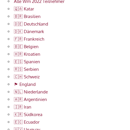
Alle Wm 2022 Teilnehmer
🇶🇦 Katar
🇧🇷 Brasilien
🇩🇪 Deutschland
🇩🇰 Dänemark
🇫🇷 Frankreich
🇧🇪 Belgien
🇭🇷 Kroatien
🇪🇸 Spanien
🇷🇸 Serbien
🇨🇭 Schweiz
🏴󠁧󠁢󠁥󠁮󠁧󠁿 England
🇳🇱 Niederlande
🇦🇷 Argentinien
🇮🇷 Iran
🇰🇷 Südkorea
🇪🇨 Ecuador
🇺🇾 Uruguay