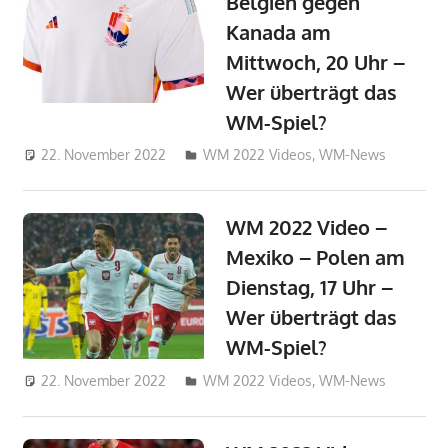
Belgien gegen
Kanada am
Mittwoch, 20 Uhr –
Wer überträgt das
WM-Spiel?
22. November 2022
admin_wm2022
WM 2022 Videos
,
WM-News
WM 2022 Video –
Mexiko – Polen am
Dienstag, 17 Uhr –
Wer überträgt das
WM-Spiel?
22. November 2022
admin_wm2022
WM 2022 Videos
,
WM-News