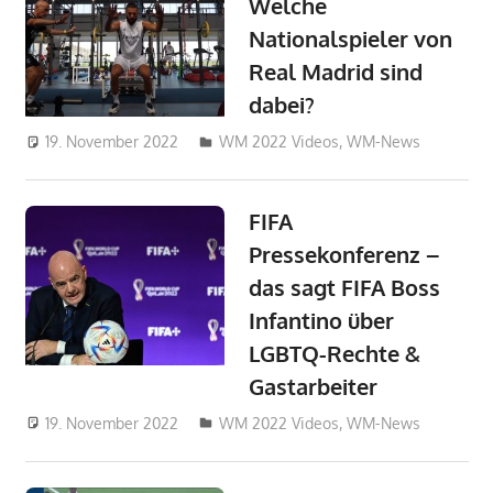
Welche
Nationalspieler von
Real Madrid sind
dabei?
19. November 2022
admin_wm2022
WM 2022 Videos
,
WM-News
FIFA
Pressekonferenz –
das sagt FIFA Boss
Infantino über
LGBTQ-Rechte &
Gastarbeiter
19. November 2022
admin_wm2022
WM 2022 Videos
,
WM-News