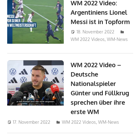
WM 2022 Video:
Argentiniens Lionel
Messi ist in Topform
18. November 2022
WM 2022 Videos
,
WM-News
admin_w
WM 2022 Video –
Deutsche
Nationalspieler
Günter und Füllkrug
sprechen über ihre
erste WM
17. November 2022
admin_wm2022
WM 2022 Videos
,
WM-News