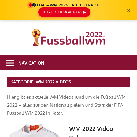
🔴 LIVE – WM 2026 LÄUFT GERADE!
×
JETZT ZUR WM 2026 ▶
Zum
Inhalt
Die
springen
Fußbal
Ale
Weltm
Infos
NAVIGATION
zur
2022
FIFA
KATEGORIE:
WM 2022 VIDEOS
Fußball
WM
Hier gibt es aktuelle WM Videos rund um die Fußball WM
2022
2022 – alles zur den Nationalspielern und Stars der FIFA
in
Fussball WM 2022 in Katar.
Katar
WM 2022 Video –