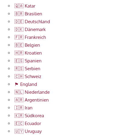
🇶🇦 Katar
🇧🇷 Brasilien
🇩🇪 Deutschland
🇩🇰 Dänemark
🇫🇷 Frankreich
🇧🇪 Belgien
🇭🇷 Kroatien
🇪🇸 Spanien
🇷🇸 Serbien
🇨🇭 Schweiz
🏴󠁧󠁢󠁥󠁮󠁧󠁿 England
🇳🇱 Niederlande
🇦🇷 Argentinien
🇮🇷 Iran
🇰🇷 Südkorea
🇪🇨 Ecuador
🇺🇾 Uruguay