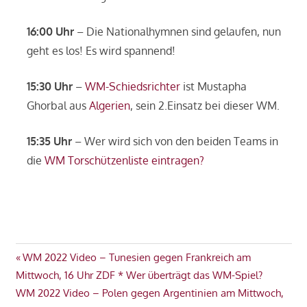
16:00 Uhr
– Die Nationalhymnen sind gelaufen, nun
geht es los! Es wird spannend!
15:30 Uhr
–
WM-Schiedsrichter
ist Mustapha
Ghorbal aus
Algerien
, sein 2.Einsatz bei dieser WM.
15:35 Uhr
– Wer wird sich von den beiden Teams in
die
WM Torschützenliste eintragen?
AUSTRALIEN
Beitragsnavigation
Vorheriger
WM 2022 Video – Tunesien gegen Frankreich am
DÄNEMARK
Beitrag:
Mittwoch, 16 Uhr ZDF * Wer überträgt das WM-Spiel?
GRUPPE
Nächster
WM 2022 Video – Polen gegen Argentinien am Mittwoch,
D