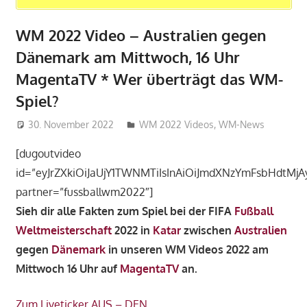
WM 2022 Video – Australien gegen
Dänemark am Mittwoch, 16 Uhr
MagentaTV * Wer überträgt das WM-
Spiel?
30. November 2022
admin_wm2022
WM 2022 Videos
,
WM-News
[dugoutvideo
id=”eyJrZXkiOiJaUjY1TWNMTiIsInAiOiJmdXNzYmFsbHdtMjAyM
partner=”fussballwm2022″]
Sieh dir alle Fakten zum Spiel bei der FIFA
Fußball
Weltmeisterschaft
2022 in
Katar
zwischen
Australien
gegen
Dänemark
in unseren WM Videos 2022 am
Mittwoch 16 Uhr auf
MagentaTV
an.
Zum Liveticker AUS – DEN