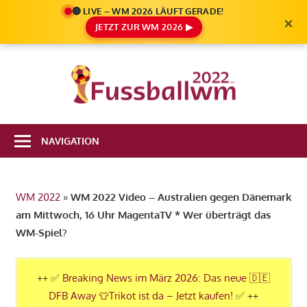
🔴 LIVE – WM 2026 LÄUFT GERADE!
×
JETZT ZUR WM 2026 ▶
Zum
Inhalt
Die
springen
Fußbal
Ale
Weltm
Infos
NAVIGATION
zur
2022
FIFA
Fußball
WM 2022
»
WM 2022 Video – Australien gegen Dänemark
WM
am Mittwoch, 16 Uhr MagentaTV * Wer überträgt das
2022
WM-Spiel?
in
Katar
++ ✅
Breaking News im März 2026: Das neue 🇩🇪
DFB Away 👕Trikot ist da – Jetzt kaufen!
✅ ++