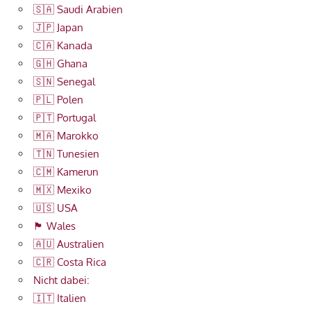
🇸🇦 Saudi Arabien
🇯🇵 Japan
🇨🇦 Kanada
🇬🇭 Ghana
🇸🇳 Senegal
🇵🇱 Polen
🇵🇹 Portugal
🇲🇦 Marokko
🇹🇳 Tunesien
🇨🇲 Kamerun
🇲🇽 Mexiko
🇺🇸 USA
🏴󠁧󠁢󠁷󠁬󠁳󠁿 Wales
🇦🇺 Australien
🇨🇷 Costa Rica
Nicht dabei:
🇮🇹 Italien