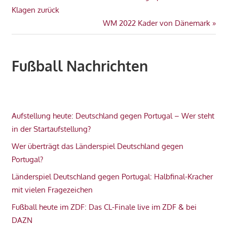
F
Beitrag:
Klagen zurück
KADER
Nächster
WM 2022 Kader von Dänemark
KROATIEN
Beitrag:
WM
2022
Fußball Nachrichten
Aufstellung heute: Deutschland gegen Portugal – Wer steht
in der Startaufstellung?
Wer überträgt das Länderspiel Deutschland gegen
Portugal?
Länderspiel Deutschland gegen Portugal: Halbfinal-Kracher
mit vielen Fragezeichen
Fußball heute im ZDF: Das CL-Finale live im ZDF & bei
DAZN