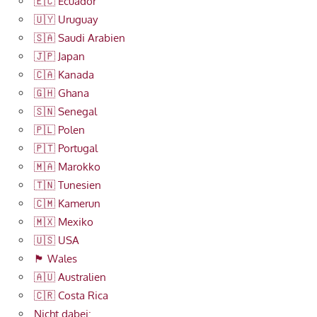
🇪🇨 Ecuador
🇺🇾 Uruguay
🇸🇦 Saudi Arabien
🇯🇵 Japan
🇨🇦 Kanada
🇬🇭 Ghana
🇸🇳 Senegal
🇵🇱 Polen
🇵🇹 Portugal
🇲🇦 Marokko
🇹🇳 Tunesien
🇨🇲 Kamerun
🇲🇽 Mexiko
🇺🇸 USA
🏴󠁧󠁢󠁷󠁬󠁳󠁿 Wales
🇦🇺 Australien
🇨🇷 Costa Rica
Nicht dabei: