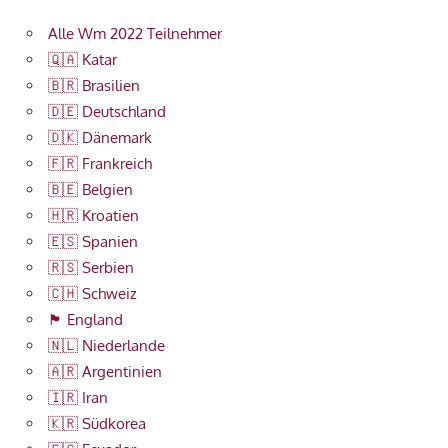
Alle Wm 2022 Teilnehmer
🇶🇦 Katar
🇧🇷 Brasilien
🇩🇪 Deutschland
🇩🇰 Dänemark
🇫🇷 Frankreich
🇧🇪 Belgien
🇭🇷 Kroatien
🇪🇸 Spanien
🇷🇸 Serbien
🇨🇭 Schweiz
🏴󠁧󠁢󠁥󠁮󠁧󠁿 England
🇳🇱 Niederlande
🇦🇷 Argentinien
🇮🇷 Iran
🇰🇷 Südkorea