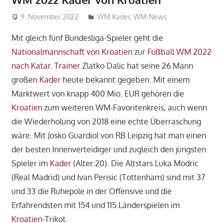
9. November 2022
admin_wm2022
WM Kader
,
WM-News
Mit gleich fünf Bundesliga-Spieler geht die
Nationalmannschaft von Kroatien
zur
Fußball WM 2022
nach Katar
.
Trainer
Zlatko Dalic hat seine 26 Mann
großen
Kader
heute bekannt gegeben. Mit einem
Marktwert von knapp 400 Mio. EUR gehören die
Kroatien
zum weiteren WM-Favoritenkreis, auch wenn
die Wiederholung von 2018 eine echte Überraschung
wäre. Mit Josko Guardiol von RB Leipzig hat man einen
der besten Innenverteidiger und zugleich den jüngsten
Spieler im
Kader
(Alter:20). Die Altstars Luka Modric
(Real Madrid) und Ivan Perisic (Tottenham) sind mit 37
und 33 die Ruhepole in der Offensive und die
Erfahrendsten mit 154 und 115 Länderspielen im
Kroatien
-Trikot.