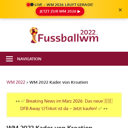
🔴 LIVE – WM 2026 LÄUFT GERADE!
×
JETZT ZUR WM 2026 ▶
Zum
Inhalt
Die
springen
Fußbal
Ale
Weltm
Infos
NAVIGATION
zur
2022
FIFA
Fußball
WM 2022
»
WM 2022 Kader von Kroatien
WM
2022
in
++ ✅
Breaking News im März 2026: Das neue 🇩🇪
Katar
DFB Away 👕Trikot ist da – Jetzt kaufen!
✅ ++
WM 2022 Kader von Kroatien