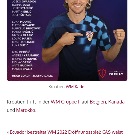
Kroatien
WM Kader
Kroatien trifft in der
WM Gruppe F
auf
Belgien
,
Kanada
und
Marokko
.
GRUPPE
Beitragsnavigation
Vorheriger
Ecuador bestreitet WM 2022 Eröffnungsspiel: CAS weist