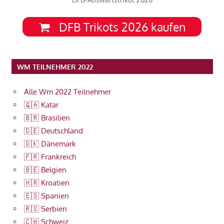
DFB Trikots 2026 kaufen
WM TEILNEHMER 2022
Alle Wm 2022 Teilnehmer
🇶🇦 Katar
🇧🇷 Brasilien
🇩🇪 Deutschland
🇩🇰 Dänemark
🇫🇷 Frankreich
🇧🇪 Belgien
🇭🇷 Kroatien
🇪🇸 Spanien
🇷🇸 Serbien
🇨🇭 Schweiz