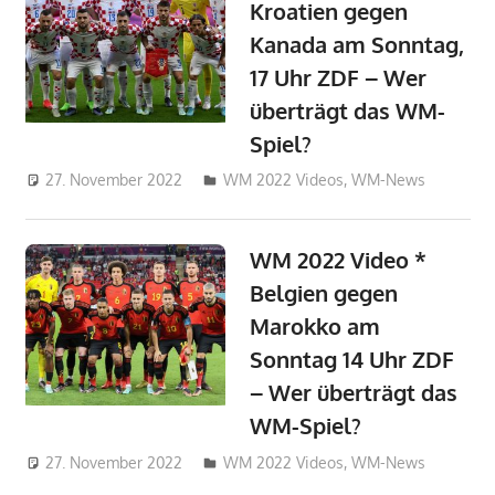
Kroatien gegen
Kanada am Sonntag,
17 Uhr ZDF – Wer
überträgt das WM-
Spiel?
27. November 2022
admin_wm2022
WM 2022 Videos
,
WM-News
WM 2022 Video *
Belgien gegen
Marokko am
Sonntag 14 Uhr ZDF
– Wer überträgt das
WM-Spiel?
27. November 2022
admin_wm2022
WM 2022 Videos
,
WM-News