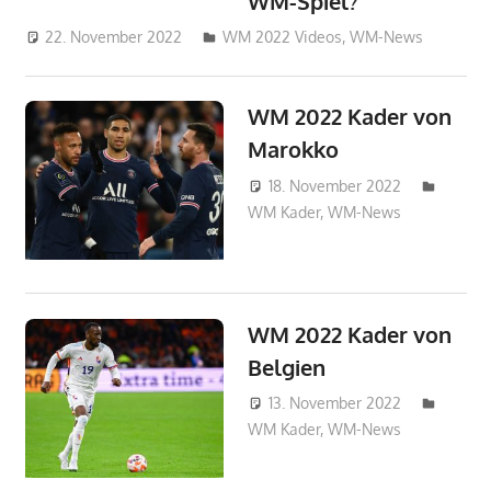
WM-Spiel?
22. November 2022
admin_wm2022
WM 2022 Videos
,
WM-News
WM 2022 Kader von
Marokko
18. November 2022
WM Kader
,
WM-News
HAbibi
WM 2022 Kader von
Belgien
13. November 2022
WM Kader
,
WM-News
HAbibi