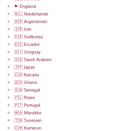
🏴󠁧󠁢󠁥󠁮󠁧󠁿 England
🇳🇱 Niederlande
🇦🇷 Argentinien
🇮🇷 Iran
🇰🇷 Südkorea
🇪🇨 Ecuador
🇺🇾 Uruguay
🇸🇦 Saudi Arabien
🇯🇵 Japan
🇨🇦 Kanada
🇬🇭 Ghana
🇸🇳 Senegal
🇵🇱 Polen
🇵🇹 Portugal
🇲🇦 Marokko
🇹🇳 Tunesien
🇨🇲 Kamerun