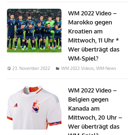
WM 2022 Video –
Marokko gegen
Kroatien am
Mittwoch, 11 Uhr *
Wer überträgt das
WM-Spiel?
23. November 2022
admin_wm2022
WM 2022 Videos
,
WM-News
WM 2022 Video –
Belgien gegen
Kanada am
Mittwoch, 20 Uhr –
Wer überträgt das