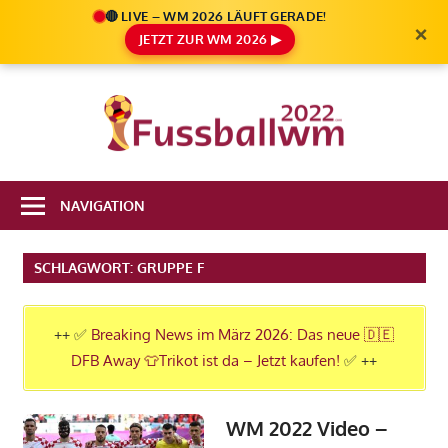
🔴 LIVE – WM 2026 LÄUFT GERADE!
×
JETZT ZUR WM 2026 ▶
Zum
Inhalt
Die
springen
Fußbal
Ale
Weltm
Infos
NAVIGATION
zur
2022
FIFA
SCHLAGWORT:
GRUPPE F
Fußball
WM
2022
++ ✅
Breaking News im März 2026: Das neue 🇩🇪
in
DFB Away 👕Trikot ist da – Jetzt kaufen!
✅ ++
Katar
WM 2022 Video –