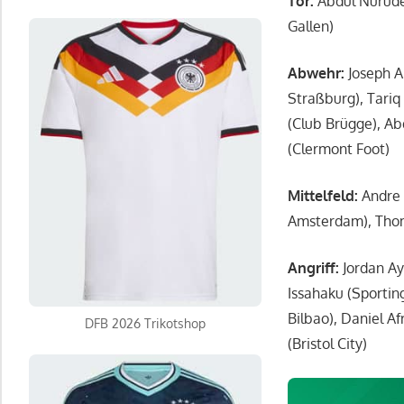
Tor:
Abdul Nurude
Gallen)
Abwehr:
Joseph Ai
Straßburg), Tariq
(Club Brügge), A
(Clermont Foot)
Mittelfeld:
Andre 
Amsterdam), Thoma
Angriff:
Jordan Ay
Issahaku (Sportin
Bilbao), Daniel A
DFB 2026 Trikotshop
(Bristol City)