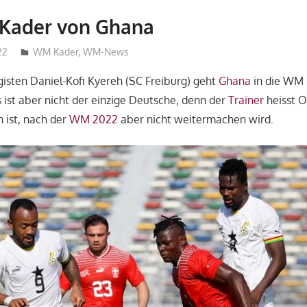
Kader von Ghana
22
HAbibi
WM Kader
,
WM-News
isten Daniel-Kofi Kyereh (SC Freiburg) geht
Ghana
in die WM
 ist aber nicht der einzige Deutsche, denn der
Trainer
heisst O
ist, nach der
WM 2022
aber nicht weitermachen wird.