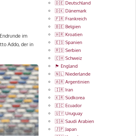
🇩🇪 Deutschland
🇩🇰 Dänemark
🇫🇷 Frankreich
🇧🇪 Belgien
🇭🇷 Kroatien
 Endrunde im
🇪🇸 Spanien
tto Addo, der in
🇷🇸 Serbien
🇨🇭 Schweiz
🏴󠁧󠁢󠁥󠁮󠁧󠁿 England
🇳🇱 Niederlande
🇦🇷 Argentinien
🇮🇷 Iran
🇰🇷 Südkorea
🇪🇨 Ecuador
🇺🇾 Uruguay
🇸🇦 Saudi Arabien
🇯🇵 Japan