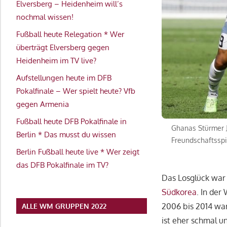
Elversberg – Heidenheim will’s
nochmal wissen!
Fußball heute Relegation * Wer
überträgt Elversberg gegen
Heidenheim im TV live?
Aufstellungen heute im DFB
Pokalfinale – Wer spielt heute? Vfb
gegen Armenia
Fußball heute DFB Pokalfinale in
Ghanas Stürmer J
Berlin * Das musst du wissen
Freundschaftssp
Berlin Fußball heute live * Wer zeigt
das DFB Pokalfinale im TV?
Das Losglück war i
Südkorea
. In de
2006 bis 2014 wa
ALLE WM GRUPPEN 2022
ist eher schmal u