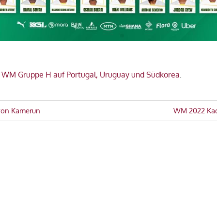
r
WM Gruppe H auf Portugal, Uruguay und Südkorea
.
avigation
Nächster
von Kamerun
WM 2022 Kad
Beitrag: