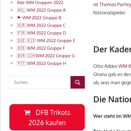
Alle WM Gruppen 2022
ist
Thomas Parte
🇳🇱 WM 2022 Gruppe A
Nationalspieler.
🏴󠁧󠁢󠁥󠁮󠁧󠁿 WM 2022 Gruppe B
🇦🇷 WM 2022 Gruppe C
🇫🇷 WM 2022 Gruppe D
🇩🇪 🇪🇸 WM 2022 Gruppe E
Der Kade
🇧🇪 WM 2022 Gruppe F
🇧🇷 🇨🇭WM 2022 Gruppe G
🇵🇹 WM 2022 Gruppe H
Otto Addos
WM K
Ghana gab es desh
Suchen
ab, was man geg
SUCHEN
nach:
Die Natio
DFB Trikots
Wer steht im W
2026 kaufen