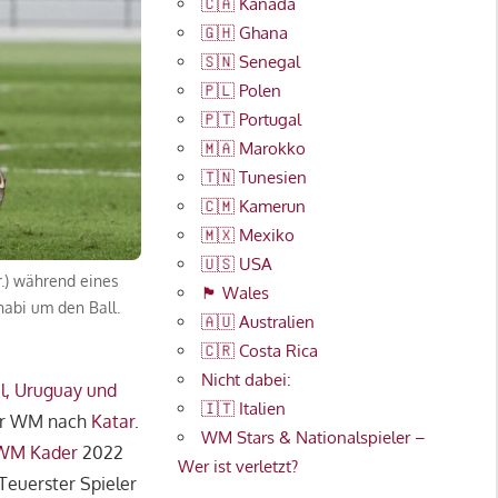
🇨🇦 Kanada
🇬🇭 Ghana
🇸🇳 Senegal
🇵🇱 Polen
🇵🇹 Portugal
🇲🇦 Marokko
🇹🇳 Tunesien
🇨🇲 Kamerun
🇲🇽 Mexiko
🇺🇸 USA
r.) während eines
🏴󠁧󠁢󠁷󠁬󠁳󠁿 Wales
abi um den Ball.
🇦🇺 Australien
🇨🇷 Costa Rica
Nicht dabei:
l, Uruguay und
🇮🇹 Italien
zur WM nach
Katar
.
WM Stars & Nationalspieler –
WM Kader
2022
Wer ist verletzt?
Teuerster Spieler