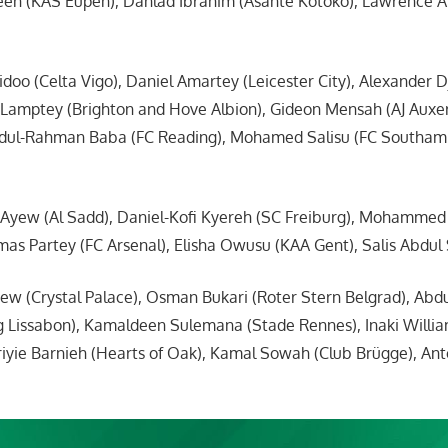
en (KAS Eupen), Danlad Ibrahim (Asante Kotoko), Lawrence Ati
doo (Celta Vigo), Daniel Amartey (Leicester City), Alexander D
 Lamptey (Brighton and Hove Albion), Gideon Mensah (AJ Auxer
bdul-Rahman Baba (FC Reading), Mohamed Salisu (FC Southamp
Ayew (Al Sadd), Daniel-Kofi Kyereh (SC Freiburg), Mohammed
s Partey (FC Arsenal), Elisha Owusu (KAA Gent), Salis Abdul
ew (Crystal Palace), Osman Bukari (Roter Stern Belgrad), Abd
g Lissabon), Kamaldeen Sulemana (Stade Rennes), Inaki Willia
friyie Barnieh (Hearts of Oak), Kamal Sowah (Club Brügge), A