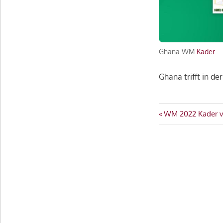
Ghana WM
Kader
Ghana trifft in de
GHANA
Beitragsn
Vorheriger
WM 2022 Kader 
GRUPPE
Beitrag:
H
KADER
WM
2022