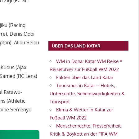
 Zigi (FC St.
jiku (Racing
re), Denis Odoi
ton), Alidu Seidu
ÜBER DAS LAND KATAR
WM in Doha: Katar WM Reise *
 Kudus (Ajax
Reiseführer zur Fußball WM 2022
 Samed (RC Lens)
Fakten über das Land Katar
Tourismus in Katar – Hotels,
ul Fatawu-
Unterkünfte, Sehenswürdigkeiten &
ms (Athletic
Transport
ntoine Semenyo
Klima & Wetter in Katar zur
Fußball WM 2022
Menschenrechte, Pressefreiheit,
Kritik & Boykott an der FIFA WM