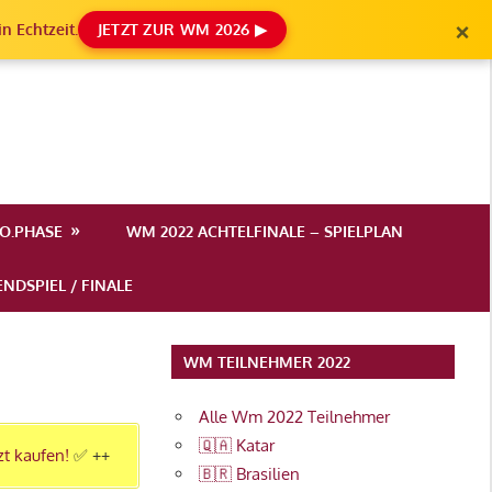
×
n Echtzeit.
JETZT ZUR WM 2026 ▶
.O.PHASE
WM 2022 ACHTELFINALE – SPIELPLAN
NDSPIEL / FINALE
WM TEILNEHMER 2022
Alle Wm 2022 Teilnehmer
🇶🇦 Katar
zt kaufen!
✅ ++
🇧🇷 Brasilien