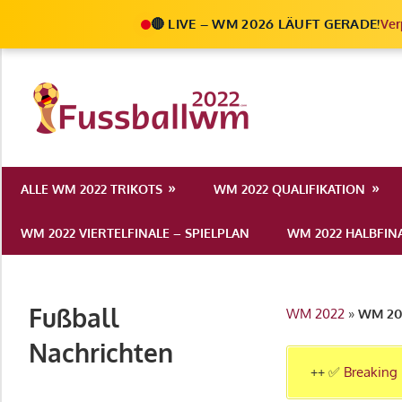
🔴 LIVE – WM 2026 LÄUFT GERADE!
Ver
Zum
Inhalt
Die
springen
Fußball
Ale
Weltmeist
Infos
ALLE WM 2022 TRIKOTS
WM 2022 QUALIFIKATION
zur
2022
FIFA
WM 2022 VIERTELFINALE – SPIELPLAN
WM 2022 HALBFINA
Fußball
WM
2022
Fußball
WM 2022
»
WM 20
in
Katar
Nachrichten
++ ✅
Breaking 