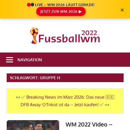
🔴 LIVE – WM 2026 LÄUFT GERADE!
×
JETZT ZUR WM 2026 ▶
Zum
Inhalt
Die
springen
Fußbal
Ale
Weltm
Infos
NAVIGATION
zur
2022
FIFA
SCHLAGWORT:
GRUPPE H
Fußball
WM
2022
++ ✅
Breaking News im März 2026: Das neue 🇩🇪
in
DFB Away 👕Trikot ist da – Jetzt kaufen!
✅ ++
Katar
WM 2022 Video –