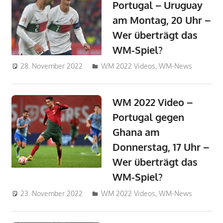
Portugal – Uruguay
am Montag, 20 Uhr –
Wer überträgt das
WM-Spiel?
28. November 2022
admin_wm2022
WM 2022 Videos
,
WM-News
WM 2022 Video –
Portugal gegen
Ghana am
Donnerstag, 17 Uhr –
Wer überträgt das
WM-Spiel?
23. November 2022
admin_wm2022
WM 2022 Videos
,
WM-News