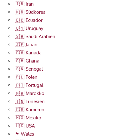
🇮🇷 Iran
🇰🇷 Südkorea
🇪🇨 Ecuador
🇺🇾 Uruguay
🇸🇦 Saudi Arabien
🇯🇵 Japan
🇨🇦 Kanada
🇬🇭 Ghana
🇸🇳 Senegal
🇵🇱 Polen
🇵🇹 Portugal
🇲🇦 Marokko
🇹🇳 Tunesien
🇨🇲 Kamerun
🇲🇽 Mexiko
🇺🇸 USA
🏴󠁧󠁢󠁷󠁬󠁳󠁿 Wales