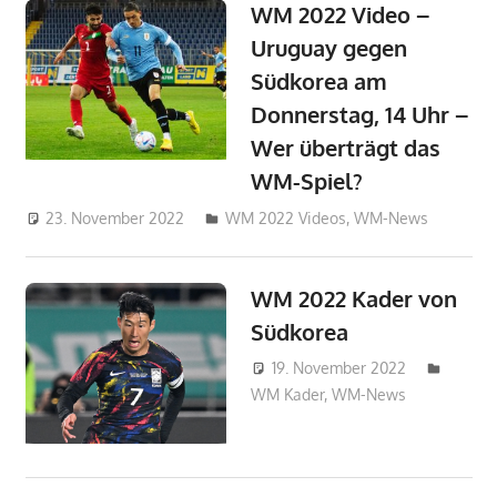
WM 2022 Video –
Uruguay gegen
Südkorea am
Donnerstag, 14 Uhr –
Wer überträgt das
WM-Spiel?
23. November 2022
admin_wm2022
WM 2022 Videos
,
WM-News
WM 2022 Kader von
Südkorea
19. November 2022
WM Kader
,
WM-News
HAbibi