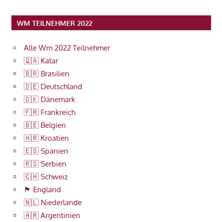
WM TEILNEHMER 2022
Alle Wm 2022 Teilnehmer
🇶🇦 Katar
🇧🇷 Brasilien
🇩🇪 Deutschland
🇩🇰 Dänemark
🇫🇷 Frankreich
🇧🇪 Belgien
🇭🇷 Kroatien
🇪🇸 Spanien
🇷🇸 Serbien
🇨🇭 Schweiz
🏴󠁧󠁢󠁥󠁮󠁧󠁿 England
🇳🇱 Niederlande
🇦🇷 Argentinien