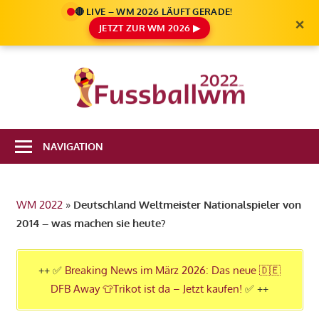
🔴 LIVE – WM 2026 LÄUFT GERADE!
×
JETZT ZUR WM 2026 ▶
Zum
Inhalt
Die
springen
Fußbal
Ale
Weltm
Infos
NAVIGATION
zur
2022
FIFA
Fußball
WM 2022
»
Deutschland Weltmeister Nationalspieler von
WM
2014 – was machen sie heute?
2022
in
Katar
++ ✅
Breaking News im März 2026: Das neue 🇩🇪
DFB Away 👕Trikot ist da – Jetzt kaufen!
✅ ++