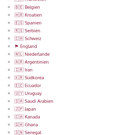
🇧🇪 Belgien
🇭🇷 Kroatien
🇪🇸 Spanien
🇷🇸 Serbien
🇨🇭 Schweiz
🏴󠁧󠁢󠁥󠁮󠁧󠁿 England
🇳🇱 Niederlande
🇦🇷 Argentinien
🇮🇷 Iran
🇰🇷 Südkorea
🇪🇨 Ecuador
🇺🇾 Uruguay
🇸🇦 Saudi Arabien
🇯🇵 Japan
🇨🇦 Kanada
🇬🇭 Ghana
🇸🇳 Senegal