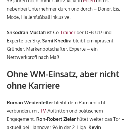
39 Jahren noch immer aktiv, kickt in
Polen
und ist
nebenbei Unternehmer durch und durch – Döner, Eis,
Mode, Hallenfußball inklusive.
Shkodran Mustafi
ist Co-
Trainer
der DFB-U17 und
Experte bei Sky.
Sami Khedira
bleibt omnipräsent:
Gründer, Markenbotschafter, Experte – ein
Netzwerkprofi nach Maß.
Ohne WM-Einsatz, aber nicht
ohne Karriere
Roman Weidenfeller
bleibt dem Rampenlicht
verbunden, mit
TV
-Auftritten und politischem
Engagement.
Ron-Robert Zieler
hütet weiter das Tor –
aktuell bei Hannover 96 in der 2. Liga.
Kevin