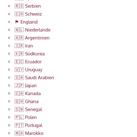
🇷🇸 Serbien
🇨🇭 Schweiz
🏴󠁧󠁢󠁥󠁮󠁧󠁿 England
🇳🇱 Niederlande
🇦🇷 Argentinien
🇮🇷 Iran
🇰🇷 Südkorea
🇪🇨 Ecuador
🇺🇾 Uruguay
🇸🇦 Saudi Arabien
🇯🇵 Japan
🇨🇦 Kanada
🇬🇭 Ghana
🇸🇳 Senegal
🇵🇱 Polen
🇵🇹 Portugal
🇲🇦 Marokko