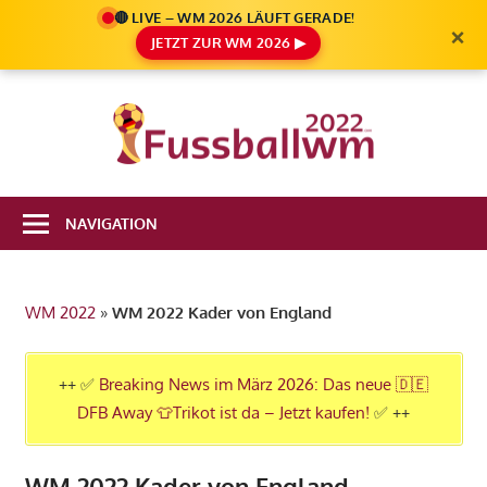
🔴 LIVE – WM 2026 LÄUFT GERADE!
×
JETZT ZUR WM 2026 ▶
Zum
Inhalt
Die
springen
Fußbal
Ale
Weltm
Infos
NAVIGATION
zur
2022
FIFA
Fußball
WM 2022
»
WM 2022 Kader von England
WM
2022
in
++ ✅
Breaking News im März 2026: Das neue 🇩🇪
Katar
DFB Away 👕Trikot ist da – Jetzt kaufen!
✅ ++
WM 2022 Kader von England