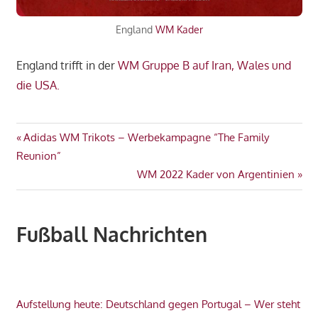
England
WM Kader
England trifft in der
WM Gruppe B auf Iran, Wales und
die USA.
ENGLAND
Beitragsnavigation
Vorheriger
Adidas WM Trikots – Werbekampagne “The Family
GRUPPE
Beitrag:
Reunion”
B
Nächster
WM 2022 Kader von Argentinien
KADER
Beitrag:
WM
2022
Fußball Nachrichten
Aufstellung heute: Deutschland gegen Portugal – Wer steht