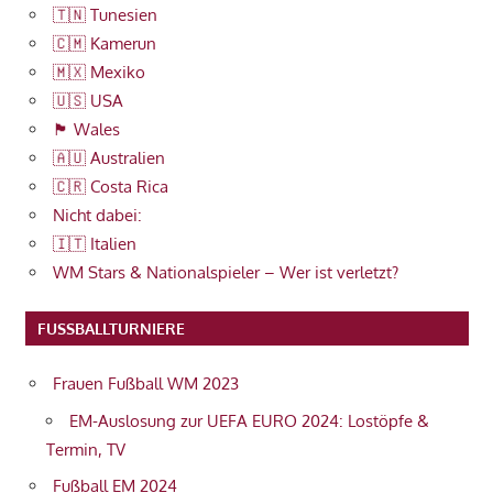
🇹🇳 Tunesien
🇨🇲 Kamerun
🇲🇽 Mexiko
🇺🇸 USA
🏴󠁧󠁢󠁷󠁬󠁳󠁿 Wales
🇦🇺 Australien
🇨🇷 Costa Rica
Nicht dabei:
🇮🇹 Italien
WM Stars & Nationalspieler – Wer ist verletzt?
FUSSBALLTURNIERE
Frauen Fußball WM 2023
EM-Auslosung zur UEFA EURO 2024: Lostöpfe &
Termin, TV
Fußball EM 2024