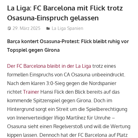
La Liga: FC Barcelona mit Flick trotz
Osasuna-Einspruch gelassen
29. März 2025
admin_wm2022
La Liga Spanien
Barça kontert Osasuna-Protest: Flick bleibt ruhig vor
Topspiel gegen Girona
Der FC Barcelona bleibt in der La Liga
trotz eines
formellen Einspruchs von CA Osasuna unbeeindruckt.
Nach dem klaren 3:0-Sieg gegen die Nordspanier
richtet
Trainer
Hansi Flick den Blick bereits auf das
kommende Spitzenspiel gegen Girona. Doch im
Hintergrund sorgt ein Streit um die Spielberechtigung
von Innenverteidiger Iñigo Martínez für Unruhe –
Osasuna sieht einen Regelverstoß und will die Wertung
kippen lassen. Dennoch hat der FC Barcelona auf Platz