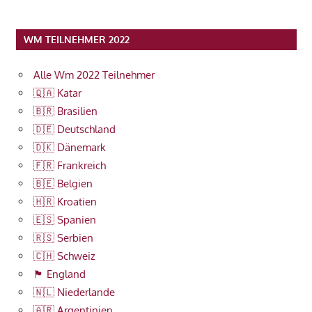
WM TEILNEHMER 2022
Alle Wm 2022 Teilnehmer
🇶🇦 Katar
🇧🇷 Brasilien
🇩🇪 Deutschland
🇩🇰 Dänemark
🇫🇷 Frankreich
🇧🇪 Belgien
🇭🇷 Kroatien
🇪🇸 Spanien
🇷🇸 Serbien
🇨🇭 Schweiz
🏴󠁧󠁢󠁥󠁮󠁧󠁿 England
🇳🇱 Niederlande
🇦🇷 Argentinien