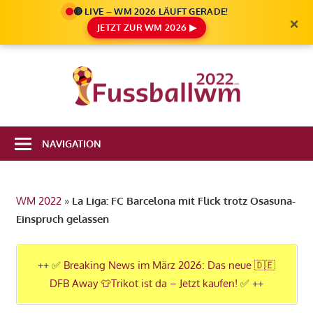
🔴 LIVE – WM 2026 LÄUFT GERADE!
×
JETZT ZUR WM 2026 ▶
Zum
Inhalt
Die
springen
Fußbal
Ale
Weltm
Infos
NAVIGATION
zur
2022
FIFA
Fußball
WM 2022
»
La Liga: FC Barcelona mit Flick trotz Osasuna-
WM
Einspruch gelassen
2022
in
Katar
++ ✅
Breaking News im März 2026: Das neue 🇩🇪
DFB Away 👕Trikot ist da – Jetzt kaufen!
✅ ++