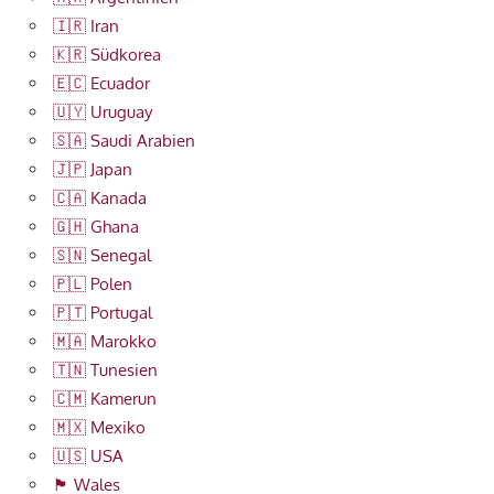
🇮🇷 Iran
🇰🇷 Südkorea
🇪🇨 Ecuador
🇺🇾 Uruguay
🇸🇦 Saudi Arabien
🇯🇵 Japan
🇨🇦 Kanada
🇬🇭 Ghana
🇸🇳 Senegal
🇵🇱 Polen
🇵🇹 Portugal
🇲🇦 Marokko
🇹🇳 Tunesien
🇨🇲 Kamerun
🇲🇽 Mexiko
🇺🇸 USA
🏴󠁧󠁢󠁷󠁬󠁳󠁿 Wales