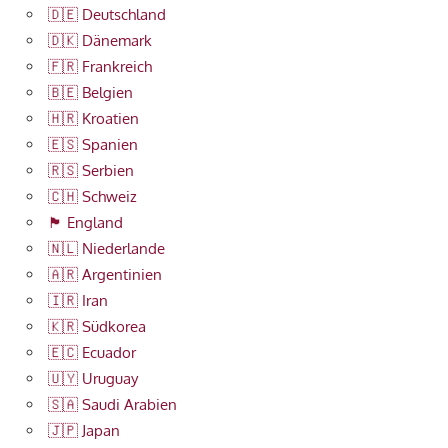
🇩🇪 Deutschland
🇩🇰 Dänemark
🇫🇷 Frankreich
🇧🇪 Belgien
🇭🇷 Kroatien
🇪🇸 Spanien
🇷🇸 Serbien
🇨🇭 Schweiz
🏴󠁧󠁢󠁥󠁮󠁧󠁿 England
🇳🇱 Niederlande
🇦🇷 Argentinien
🇮🇷 Iran
🇰🇷 Südkorea
🇪🇨 Ecuador
🇺🇾 Uruguay
🇸🇦 Saudi Arabien
🇯🇵 Japan