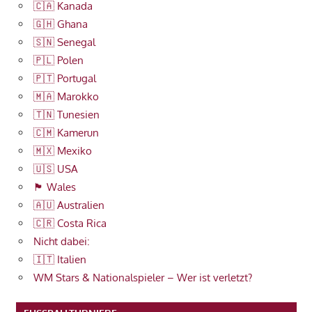
🇨🇦 Kanada
🇬🇭 Ghana
🇸🇳 Senegal
🇵🇱 Polen
🇵🇹 Portugal
🇲🇦 Marokko
🇹🇳 Tunesien
🇨🇲 Kamerun
🇲🇽 Mexiko
🇺🇸 USA
🏴󠁧󠁢󠁷󠁬󠁳󠁿 Wales
🇦🇺 Australien
🇨🇷 Costa Rica
Nicht dabei:
🇮🇹 Italien
WM Stars & Nationalspieler – Wer ist verletzt?