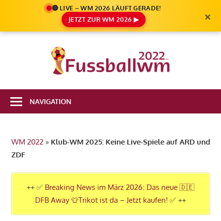
🔴 LIVE – WM 2026 LÄUFT GERADE!
×
JETZT ZUR WM 2026 ▶
Zum
Inhalt
Die
springen
Fußbal
Ale
Weltm
Infos
NAVIGATION
zur
2022
FIFA
Fußball
WM 2022
»
Klub-WM 2025: Keine Live-Spiele auf ARD und
WM
ZDF
2022
in
Katar
++ ✅
Breaking News im März 2026: Das neue 🇩🇪
DFB Away 👕Trikot ist da – Jetzt kaufen!
✅ ++