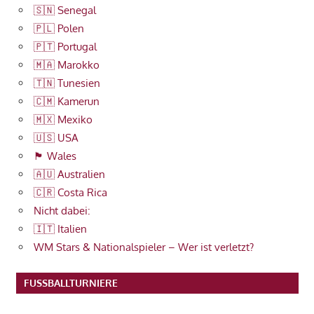
🇸🇳 Senegal
🇵🇱 Polen
🇵🇹 Portugal
🇲🇦 Marokko
🇹🇳 Tunesien
🇨🇲 Kamerun
🇲🇽 Mexiko
🇺🇸 USA
🏴󠁧󠁢󠁷󠁬󠁳󠁿 Wales
🇦🇺 Australien
🇨🇷 Costa Rica
Nicht dabei:
🇮🇹 Italien
WM Stars & Nationalspieler – Wer ist verletzt?
FUSSBALLTURNIERE