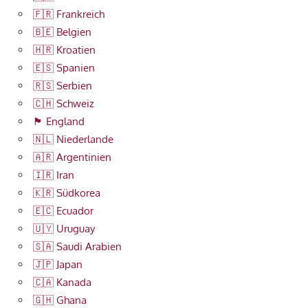
🇫🇷 Frankreich
🇧🇪 Belgien
🇭🇷 Kroatien
🇪🇸 Spanien
🇷🇸 Serbien
🇨🇭 Schweiz
🏴󠁧󠁢󠁥󠁮󠁧󠁿 England
🇳🇱 Niederlande
🇦🇷 Argentinien
🇮🇷 Iran
🇰🇷 Südkorea
🇪🇨 Ecuador
🇺🇾 Uruguay
🇸🇦 Saudi Arabien
🇯🇵 Japan
🇨🇦 Kanada
🇬🇭 Ghana