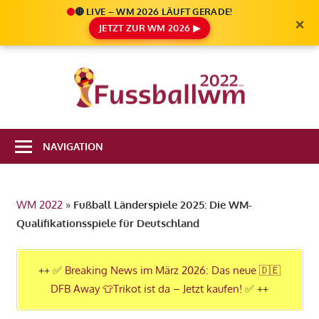
🔴 LIVE – WM 2026 LÄUFT GERADE!
×
JETZT ZUR WM 2026 ▶
Zum
Inhalt
Die
springen
Fußbal
Ale
Weltm
Infos
NAVIGATION
zur
2022
FIFA
Fußball
WM 2022
»
Fußball Länderspiele 2025: Die WM-
WM
Qualifikationsspiele für Deutschland
2022
in
Katar
++ ✅
Breaking News im März 2026: Das neue 🇩🇪
DFB Away 👕Trikot ist da – Jetzt kaufen!
✅ ++