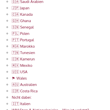
🇸🇦 Saudi Arabien
🇯🇵 Japan
🇨🇦 Kanada
🇬🇭 Ghana
🇸🇳 Senegal
🇵🇱 Polen
🇵🇹 Portugal
🇲🇦 Marokko
🇹🇳 Tunesien
🇨🇲 Kamerun
🇲🇽 Mexiko
🇺🇸 USA
🏴󠁧󠁢󠁷󠁬󠁳󠁿 Wales
🇦🇺 Australien
🇨🇷 Costa Rica
Nicht dabei:
🇮🇹 Italien