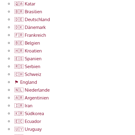
🇶🇦 Katar
🇧🇷 Brasilien
🇩🇪 Deutschland
🇩🇰 Dänemark
🇫🇷 Frankreich
🇧🇪 Belgien
🇭🇷 Kroatien
🇪🇸 Spanien
🇷🇸 Serbien
🇨🇭 Schweiz
🏴󠁧󠁢󠁥󠁮󠁧󠁿 England
🇳🇱 Niederlande
🇦🇷 Argentinien
🇮🇷 Iran
🇰🇷 Südkorea
🇪🇨 Ecuador
🇺🇾 Uruguay