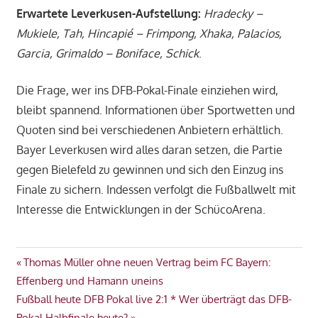
Erwartete Leverkusen-Aufstellung:
Hradecky –
Mukiele, Tah, Hincapié – Frimpong, Xhaka, Palacios,
Garcia, Grimaldo – Boniface, Schick
.
Die Frage, wer ins DFB-Pokal-Finale einziehen wird,
bleibt spannend. Informationen über Sportwetten und
Quoten sind bei verschiedenen Anbietern erhältlich.
Bayer Leverkusen wird alles daran setzen, die Partie
gegen Bielefeld zu gewinnen und sich den Einzug ins
Finale zu sichern. Indessen verfolgt die Fußballwelt mit
Interesse die Entwicklungen in der SchücoArena.
Beitragsnavigation
Vorheriger
Thomas Müller ohne neuen Vertrag beim FC Bayern:
Beitrag:
Effenberg und Hamann uneins
Nächster
Fußball heute DFB Pokal live 2:1 * Wer überträgt das DFB-
Beitrag:
Pokal Halbfinale heute?