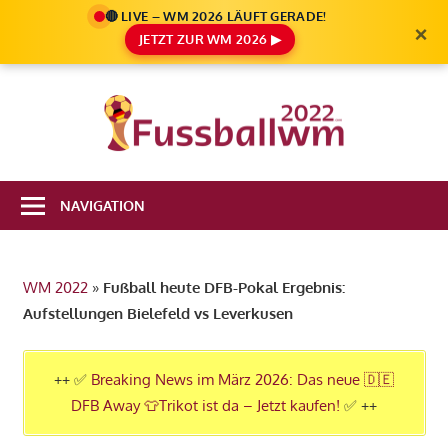
🔴 LIVE – WM 2026 LÄUFT GERADE!
×
JETZT ZUR WM 2026 ▶
Zum
Inhalt
Die
springen
Fußbal
Ale
Weltm
Infos
NAVIGATION
zur
2022
FIFA
Fußball
WM 2022
»
Fußball heute DFB-Pokal Ergebnis:
WM
Aufstellungen Bielefeld vs Leverkusen
2022
in
Katar
++ ✅
Breaking News im März 2026: Das neue 🇩🇪
DFB Away 👕Trikot ist da – Jetzt kaufen!
✅ ++