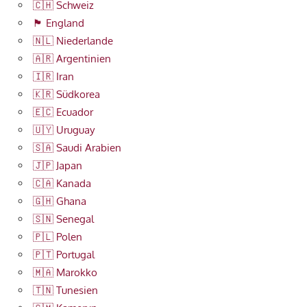
🇨🇭 Schweiz
🏴󠁧󠁢󠁥󠁮󠁧󠁿 England
🇳🇱 Niederlande
🇦🇷 Argentinien
🇮🇷 Iran
🇰🇷 Südkorea
🇪🇨 Ecuador
🇺🇾 Uruguay
🇸🇦 Saudi Arabien
🇯🇵 Japan
🇨🇦 Kanada
🇬🇭 Ghana
🇸🇳 Senegal
🇵🇱 Polen
🇵🇹 Portugal
🇲🇦 Marokko
🇹🇳 Tunesien