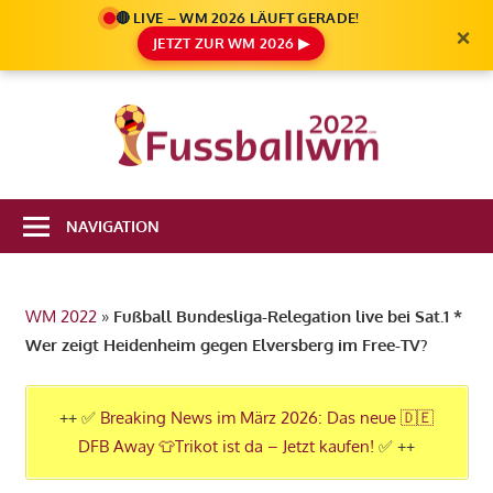
🔴 LIVE – WM 2026 LÄUFT GERADE!
×
JETZT ZUR WM 2026 ▶
Zum
Inhalt
Die
springen
Fußbal
Ale
Weltm
Infos
NAVIGATION
zur
2022
FIFA
Fußball
WM 2022
»
Fußball Bundesliga-Relegation live bei Sat.1 *
WM
Wer zeigt Heidenheim gegen Elversberg im Free-TV?
2022
in
Katar
++ ✅
Breaking News im März 2026: Das neue 🇩🇪
DFB Away 👕Trikot ist da – Jetzt kaufen!
✅ ++