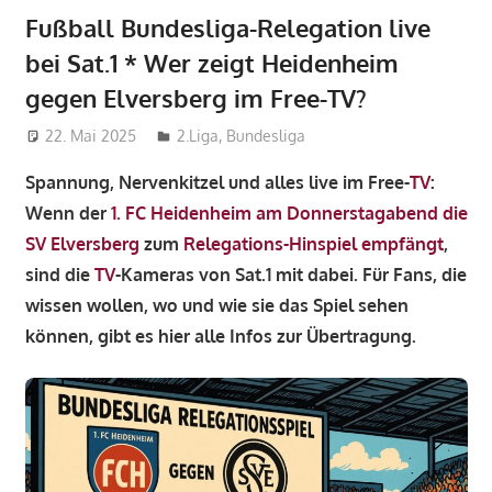
Fußball Bundesliga-Relegation live
bei Sat.1 * Wer zeigt Heidenheim
gegen Elversberg im Free-TV?
22. Mai 2025
admin_wm2022
2.Liga
,
Bundesliga
Spannung, Nervenkitzel und alles live im Free-
TV
:
Wenn der
1. FC Heidenheim am Donnerstagabend die
SV Elversberg
zum
Relegations-Hinspiel empfängt
,
sind die
TV
-Kameras von Sat.1 mit dabei. Für Fans, die
wissen wollen, wo und wie sie das Spiel sehen
können, gibt es hier alle Infos zur Übertragung.