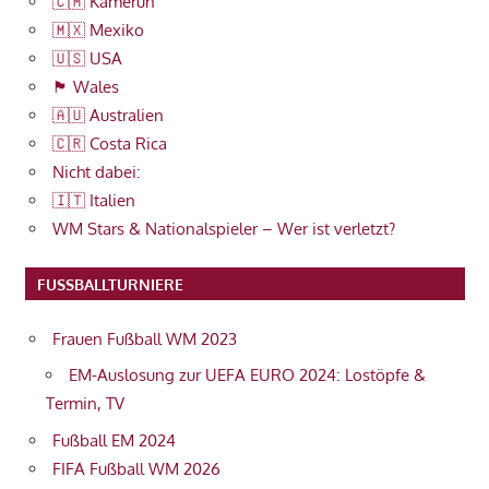
🇨🇲 Kamerun
🇲🇽 Mexiko
🇺🇸 USA
🏴󠁧󠁢󠁷󠁬󠁳󠁿 Wales
🇦🇺 Australien
🇨🇷 Costa Rica
Nicht dabei:
🇮🇹 Italien
WM Stars & Nationalspieler – Wer ist verletzt?
FUSSBALLTURNIERE
Frauen Fußball WM 2023
EM-Auslosung zur UEFA EURO 2024: Lostöpfe &
Termin, TV
Fußball EM 2024
FIFA Fußball WM 2026