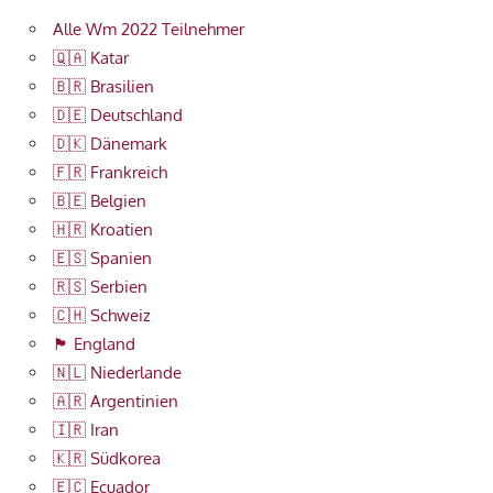
Alle Wm 2022 Teilnehmer
🇶🇦 Katar
🇧🇷 Brasilien
🇩🇪 Deutschland
🇩🇰 Dänemark
🇫🇷 Frankreich
🇧🇪 Belgien
🇭🇷 Kroatien
🇪🇸 Spanien
🇷🇸 Serbien
🇨🇭 Schweiz
🏴󠁧󠁢󠁥󠁮󠁧󠁿 England
🇳🇱 Niederlande
🇦🇷 Argentinien
🇮🇷 Iran
🇰🇷 Südkorea
🇪🇨 Ecuador