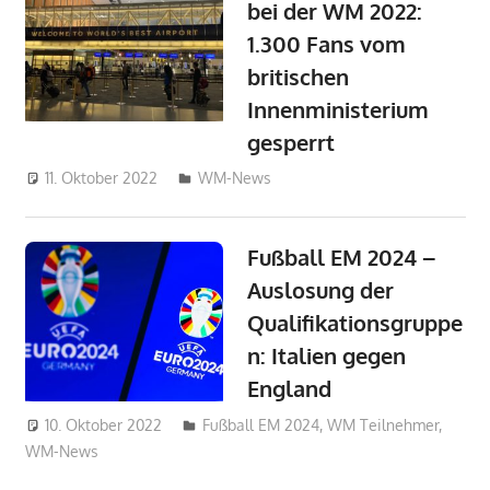
bei der WM 2022:
1.300 Fans vom
britischen
Innenministerium
gesperrt
11. Oktober 2022
philipw
WM-News
Fußball EM 2024 –
Auslosung der
Qualifikationsgruppe
n: Italien gegen
England
10. Oktober 2022
admin_wm2022
Fußball EM 2024
,
WM Teilnehmer
,
WM-News