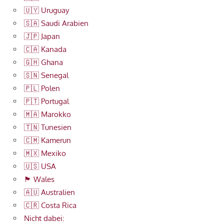
🇺🇾 Uruguay
🇸🇦 Saudi Arabien
🇯🇵 Japan
🇨🇦 Kanada
🇬🇭 Ghana
🇸🇳 Senegal
🇵🇱 Polen
🇵🇹 Portugal
🇲🇦 Marokko
🇹🇳 Tunesien
🇨🇲 Kamerun
🇲🇽 Mexiko
🇺🇸 USA
🏴󠁧󠁢󠁷󠁬󠁳󠁿 Wales
🇦🇺 Australien
🇨🇷 Costa Rica
Nicht dabei: