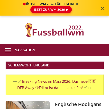
🔴 LIVE – WM 2026 LÄUFT GERADE!
×
JETZT ZUR WM 2026 ▶
Zum
Inhalt
Die
springen
Fußbal
Ale
Weltm
Infos
NAVIGATION
zur
2022
FIFA
SCHLAGWORT:
ENGLAND
Fußball
WM
2022
++ ✅
Breaking News im März 2026: Das neue 🇩🇪
in
DFB Away 👕Trikot ist da – Jetzt kaufen!
✅ ++
Katar
Englische Hooligans