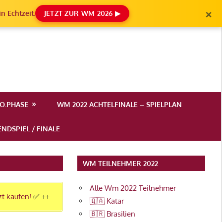
×
n Echtzeit.
JETZT ZUR WM 2026 ▶
.O.PHASE
WM 2022 ACHTELFINALE – SPIELPLAN
NDSPIEL / FINALE
WM TEILNEHMER 2022
Alle Wm 2022 Teilnehmer
zt kaufen!
✅ ++
🇶🇦 Katar
🇧🇷 Brasilien