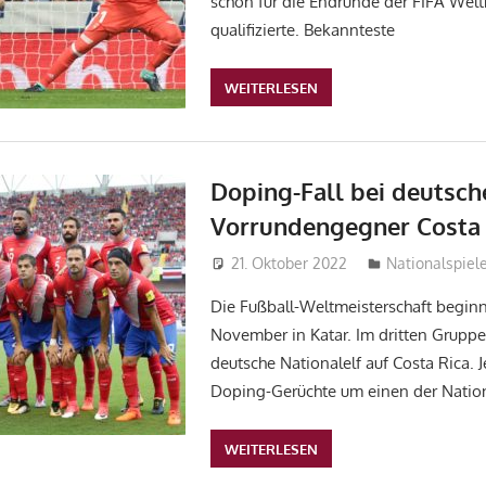
schon für die Endrunde der FIFA Welt
qualifizierte. Bekannteste
WEITERLESEN
Doping-Fall bei deuts
Vorrundengegner Costa 
21. Oktober 2022
DanielR
Nationalspiele
Die Fußball-Weltmeisterschaft begin
November in Katar. Im dritten Gruppens
deutsche Nationalelf auf Costa Rica. J
Doping-Gerüchte um einen der Nation
WEITERLESEN