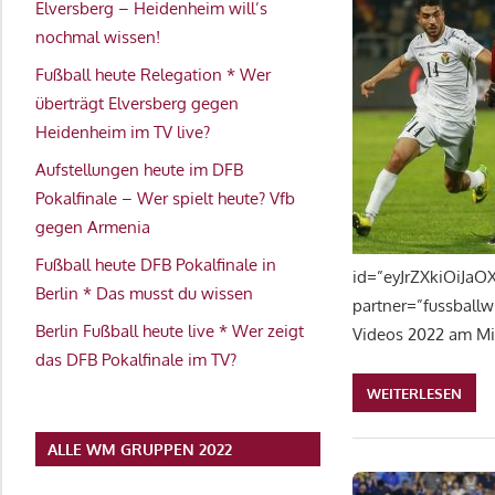
Elversberg – Heidenheim will’s
nochmal wissen!
Fußball heute Relegation * Wer
überträgt Elversberg gegen
Heidenheim im TV live?
Aufstellungen heute im DFB
Pokalfinale – Wer spielt heute? Vfb
gegen Armenia
Fußball heute DFB Pokalfinale in
id=”eyJrZXkiOiJa
Berlin * Das musst du wissen
partner=”fussballw
Berlin Fußball heute live * Wer zeigt
Videos 2022 am Mi
das DFB Pokalfinale im TV?
WEITERLESEN
ALLE WM GRUPPEN 2022