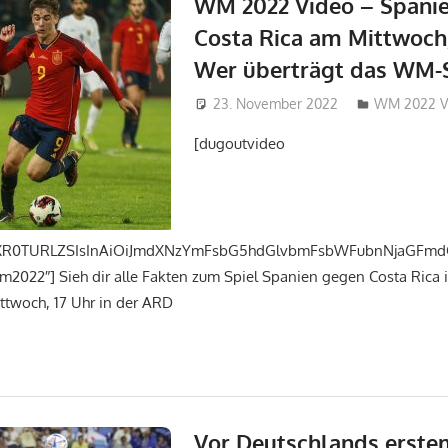
WM 2022 Video – Spani
Costa Rica am Mittwoch,
Wer überträgt das WM-S
23. November 2022
admin_wm2
WM 2022 V
[dugoutvideo
OXR0TURLZSIsInAiOiJmdXNzYmFsbG5hdGlvbmFsbWFubnNjaGFmdCI
m2022″] Sieh dir alle Fakten zum Spiel Spanien gegen Costa Rica
ttwoch, 17 Uhr in der ARD
Vor Deutschlands erste