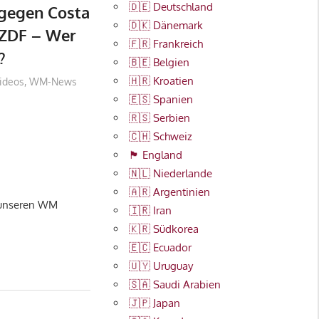
🇩🇪 Deutschland
gegen Costa
🇩🇰 Dänemark
 ZDF – Wer
🇫🇷 Frankreich
?
🇧🇪 Belgien
🇭🇷 Kroatien
022
ideos
,
WM-News
🇪🇸 Spanien
🇷🇸 Serbien
🇨🇭 Schweiz
🏴󠁧󠁢󠁥󠁮󠁧󠁿 England
🇳🇱 Niederlande
🇦🇷 Argentinien
n unseren WM
🇮🇷 Iran
🇰🇷 Südkorea
🇪🇨 Ecuador
🇺🇾 Uruguay
🇸🇦 Saudi Arabien
🇯🇵 Japan