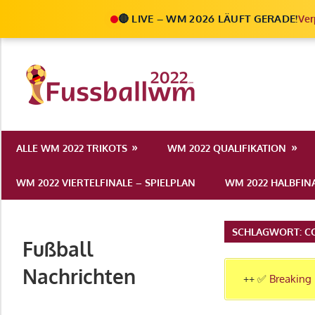
🔴 LIVE – WM 2026 LÄUFT GERADE!
Ver
Zum
Inhalt
Die
springen
Fußball
Ale
Weltmeist
Infos
ALLE WM 2022 TRIKOTS
WM 2022 QUALIFIKATION
zur
2022
FIFA
WM 2022 VIERTELFINALE – SPIELPLAN
WM 2022 HALBFINA
Fußball
WM
2022
SCHLAGWORT:
C
Fußball
in
Katar
Nachrichten
++ ✅
Breaking 