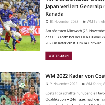
Japan verliert Generalp
Kanada
18. November 2022
NilsRe
WM Teilne
Am nächsten Mittwoch (23. November 
das DFB Team bei der FIFA Fußball W
2022 in Katar ernst. Um 14 Uhr wird
WEITERLESEN
WM 2022 Kader von Cost
9. November 2022
admin_wm20
WM Kader
,
Costa Rica schaffte nur über die Play
Qualifikation – 246 Tage, nachdem s