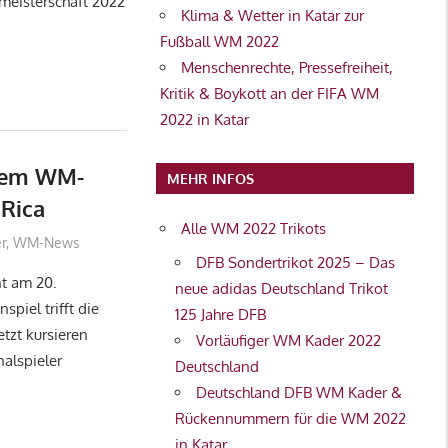
meisterschaft 2022
Klima & Wetter in Katar zur
Fußball WM 2022
Menschenrechte, Pressefreiheit,
Kritik & Boykott an der FIFA WM
2022 in Katar
chem WM-
MEHR INFOS
Rica
Alle WM 2022 Trikots
r
,
WM-News
DFB Sondertrikot 2025 – Das
nt am 20.
neue adidas Deutschland Trikot
piel trifft die
125 Jahre DFB
etzt kursieren
Vorläufiger WM Kader 2022
alspieler
Deutschland
Deutschland DFB WM Kader &
Rückennummern für die WM 2022
in Katar