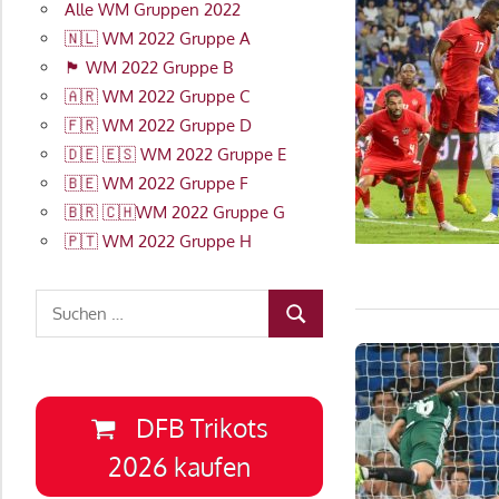
Alle WM Gruppen 2022
🇳🇱 WM 2022 Gruppe A
🏴󠁧󠁢󠁥󠁮󠁧󠁿 WM 2022 Gruppe B
🇦🇷 WM 2022 Gruppe C
🇫🇷 WM 2022 Gruppe D
🇩🇪 🇪🇸 WM 2022 Gruppe E
🇧🇪 WM 2022 Gruppe F
🇧🇷 🇨🇭WM 2022 Gruppe G
🇵🇹 WM 2022 Gruppe H
Suchen
SUCHEN
nach:
DFB Trikots
2026 kaufen