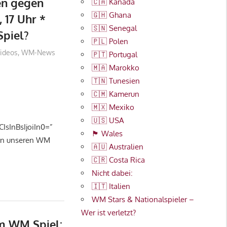
en gegen
🇨🇦 Kanada
🇬🇭 Ghana
 17 Uhr *
🇸🇳 Senegal
piel?
🇵🇱 Polen
022
ideos
,
WM-News
🇵🇹 Portugal
🇲🇦 Marokko
🇹🇳 Tunesien
🇨🇲 Kamerun
🇲🇽 Mexiko
🇺🇸 USA
sInBsIjoiIn0=”
🏴󠁧󠁢󠁷󠁬󠁳󠁿 Wales
 in unseren WM
🇦🇺 Australien
🇨🇷 Costa Rica
Nicht dabei:
🇮🇹 Italien
WM Stars & Nationalspieler –
Wer ist verletzt?
m WM Spiel: