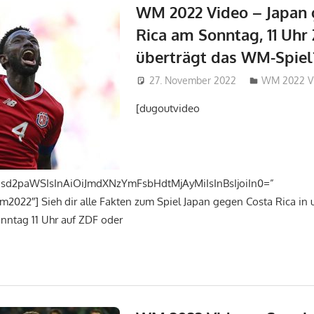
WM 2022 Video – Japan 
Rica am Sonntag, 11 Uhr
überträgt das WM-Spiel
27. November 2022
admin_wm2
WM 2022 V
[dugoutvideo
mJsd2paWSIsInAiOiJmdXNzYmFsbHdtMjAyMiIsInBsIjoiIn0=”
m2022″] Sieh dir alle Fakten zum Spiel Japan gegen Costa Rica i
nntag 11 Uhr auf ZDF oder