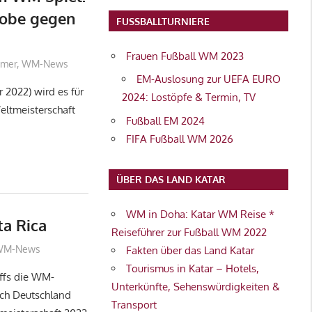
robe gegen
FUSSBALLTURNIERE
Frauen Fußball WM 2023
hmer
,
WM-News
EM-Auslosung zur UEFA EURO
2022) wird es für
2024: Lostöpfe & Termin, TV
eltmeisterschaft
Fußball EM 2024
FIFA Fußball WM 2026
ÜBER DAS LAND KATAR
WM in Doha: Katar WM Reise *
a Rica
Reiseführer zur Fußball WM 2022
22
WM-News
Fakten über das Land Katar
Tourismus in Katar – Hotels,
offs die WM-
Unterkünfte, Sehenswürdigkeiten &
ich Deutschland
Transport