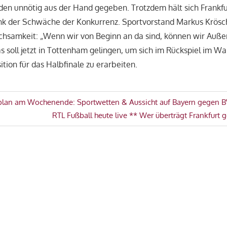
en unnötig aus der Hand gegeben. Trotzdem hält sich Frankfu
ank der Schwäche der Konkurrenz. Sportvorstand Markus Krösc
hsamkeit: „Wenn wir von Beginn an da sind, können wir Auß
as soll jetzt in Tottenham gelingen, um sich im Rückspiel im Wa
tion für das Halbfinale zu erarbeiten.
avigation
plan am Wochenende: Sportwetten & Aussicht auf Bayern gegen 
Nächster
RTL Fußball heute live ** Wer überträgt Frankfurt
Beitrag: