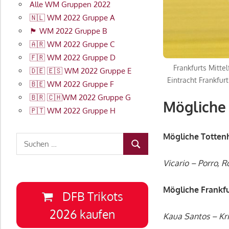
Alle WM Gruppen 2022
🇳🇱 WM 2022 Gruppe A
🏴󠁧󠁢󠁥󠁮󠁧󠁿 WM 2022 Gruppe B
🇦🇷 WM 2022 Gruppe C
🇫🇷 WM 2022 Gruppe D
Frankfurts Mitte
🇩🇪 🇪🇸 WM 2022 Gruppe E
Eintracht Frankfur
🇧🇪 WM 2022 Gruppe F
🇧🇷 🇨🇭WM 2022 Gruppe G
Mögliche
🇵🇹 WM 2022 Gruppe H
Mögliche Totten
Suchen
SUCHEN
nach:
Vicario – Porro, 
Mögliche Frankfu
DFB Trikots
2026 kaufen
Kaua Santos – Kri