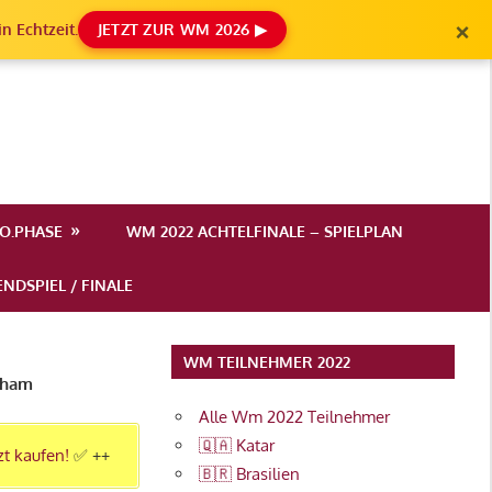
×
n Echtzeit.
JETZT ZUR WM 2026 ▶
.O.PHASE
WM 2022 ACHTELFINALE – SPIELPLAN
NDSPIEL / FINALE
WM TEILNEHMER 2022
enham
Alle Wm 2022 Teilnehmer
🇶🇦 Katar
zt kaufen!
✅ ++
🇧🇷 Brasilien