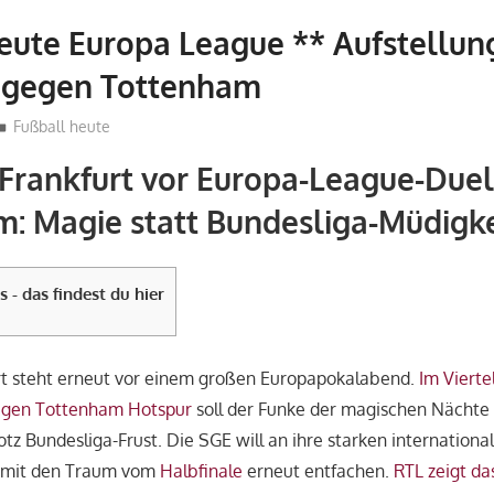
eute Europa League ** Aufstellun
t gegen Tottenham
admin_wm2022
Fußball heute
 Frankfurt vor Europa-League-Duel
: Magie statt Bundesliga-Müdigke
s - das findest du hier
urt steht erneut vor einem großen Europapokalabend.
Im Vierte
gen Tottenham Hotspur
soll der Funke der magischen Nächte
tz Bundesliga-Frust. Die SGE will an ihre starken international
amit den Traum vom
Halbfinale
erneut entfachen.
RTL zeigt das