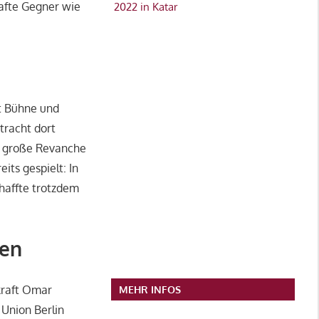
afte Gegner wie
2022 in Katar
st Bühne und
tracht dort
e große Revanche
ts gespielt: In
haffte trotzdem
men
kraft Omar
MEHR INFOS
 Union Berlin