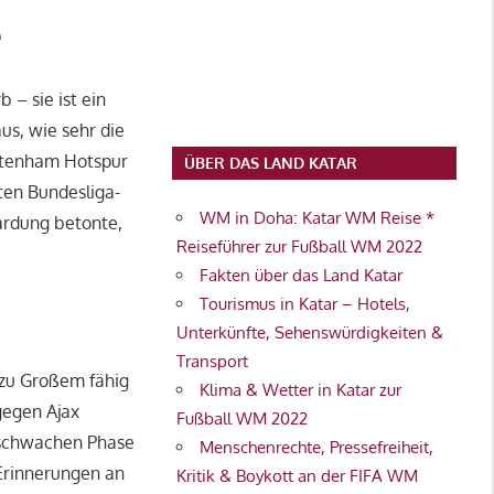
e
 – sie ist ein
s, wie sehr die
ttenham Hotspur
ÜBER DAS LAND KATAR
ten Bundesliga-
WM in Doha: Katar WM Reise *
ardung betonte,
Reiseführer zur Fußball WM 2022
Fakten über das Land Katar
Tourismus in Katar – Hotels,
Unterkünfte, Sehenswürdigkeiten &
Transport
t zu Großem fähig
Klima & Wetter in Katar zur
 gegen Ajax
Fußball WM 2022
 schwachen Phase
Menschenrechte, Pressefreiheit,
 Erinnerungen an
Kritik & Boykott an der FIFA WM