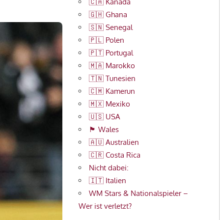
🇨🇦 Kanada
🇬🇭 Ghana
🇸🇳 Senegal
🇵🇱 Polen
🇵🇹 Portugal
🇲🇦 Marokko
🇹🇳 Tunesien
🇨🇲 Kamerun
🇲🇽 Mexiko
🇺🇸 USA
🏴󠁧󠁢󠁷󠁬󠁳󠁿 Wales
🇦🇺 Australien
🇨🇷 Costa Rica
Nicht dabei:
🇮🇹 Italien
WM Stars & Nationalspieler –
Wer ist verletzt?