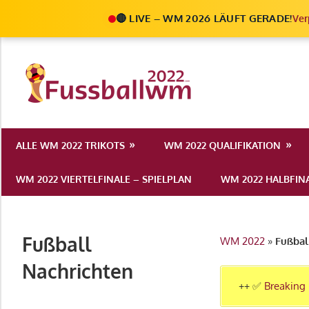
🔴 LIVE – WM 2026 LÄUFT GERADE!
Ver
Zum
Inhalt
Die
springen
Fußball
Ale
Weltmeist
Infos
ALLE WM 2022 TRIKOTS
WM 2022 QUALIFIKATION
zur
2022
FIFA
WM 2022 VIERTELFINALE – SPIELPLAN
WM 2022 HALBFINA
Fußball
WM
2022
Fußball
WM 2022
»
Fußbal
in
Katar
Nachrichten
++ ✅
Breaking 