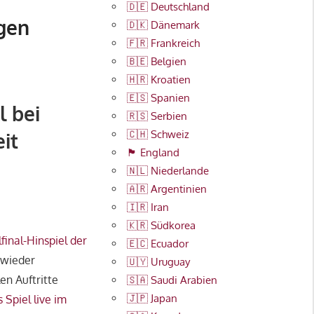
🇩🇪 Deutschland
gen
🇩🇰 Dänemark
🇫🇷 Frankreich
🇧🇪 Belgien
🇭🇷 Kroatien
🇪🇸 Spanien
l bei
🇷🇸 Serbien
🇨🇭 Schweiz
it
🏴󠁧󠁢󠁥󠁮󠁧󠁿 England
🇳🇱 Niederlande
🇦🇷 Argentinien
🇮🇷 Iran
🇰🇷 Südkorea
lfinal-Hinspiel der
🇪🇨 Ecuador
 wieder
🇺🇾 Uruguay
en Auftritte
🇸🇦 Saudi Arabien
🇯🇵 Japan
 Spiel live im