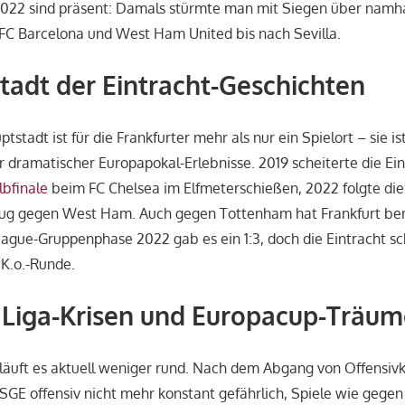
2022 sind präsent: Damals stürmte man mit Siegen über namh
n FC Barcelona und West Ham United bis nach Sevilla.
tadt der Eintracht-Geschichten
tstadt ist für die Frankfurter mehr als nur ein Spielort – sie i
er dramatischer Europapokal-Erlebnisse. 2019 scheiterte die Ein
lbfinale
beim FC Chelsea im Elfmeterschießen, 2022 folgte di
ug gegen West Ham. Auch gegen Tottenham hat Frankfurt berei
gue-Gruppenphase 2022 gab es ein 1:3, doch die Eintracht sc
 K.o.-Runde.
 Liga-Krisen und Europacup-Träu
 läuft es aktuell weniger rund. Nach dem Abgang von Offensiv
SGE offensiv nicht mehr konstant gefährlich, Spiele wie gegen