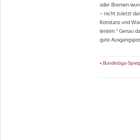
oder Bremen wurd
– nicht zuletzt d
Konstanz und Wac
leisten.“ Genau d
gute Ausgangsposi
Beitragsn
Vorheriger
Bundesliga-Spiel
Beitrag: