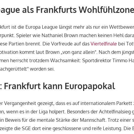
ague als Frankfurts Wohlfühlzon
nkfurt ist die Europa League längst mehr als nur ein Wettbewerb
rpunkt. Spieler wie Nathaniel Brown machen keinen Hehl darau
ese Partien brennt. Die Vorfreude auf das
Viertelfinale
bei To
 Motivation kommt laut Brown „von ganz allein“. Nach dem jüngs
emen herrscht trotzdem Wachsamkeit: Sportdirektor Timmo H
achgerüttelt“ worden sei.
: Frankfurt kann Europapokal
der Vergangenheit gezeigt, dass es auf internationalem Parket
nn, wenn es in der Liga holpert. Besonders der Achtelfinalsieg
n Beweis für die mentale Stärke der Mannschaft. Trotz einer
 zeigte die SGE dort eine geschlossene und reife Leistung. Die