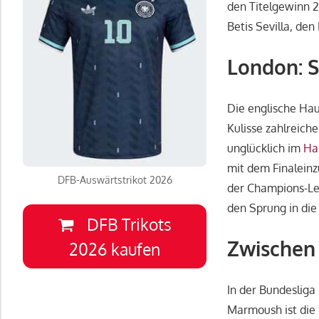
den Titelgewinn 
Betis Sevilla, de
London: S
Die englische Haup
Kulisse zahlreich
unglücklich im
Ha
mit dem Finaleinz
DFB-Auswärtstrikot 2026
der Champions-Lea
den Sprung in die
DFB Trikots
Zwischen
2026 kaufen
In der Bundesliga
Marmoush ist die 