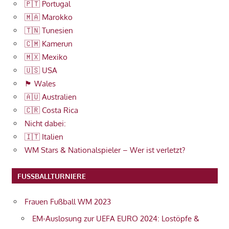
🇵🇹 Portugal
🇲🇦 Marokko
🇹🇳 Tunesien
🇨🇲 Kamerun
🇲🇽 Mexiko
🇺🇸 USA
🏴󠁧󠁢󠁷󠁬󠁳󠁿 Wales
🇦🇺 Australien
🇨🇷 Costa Rica
Nicht dabei:
🇮🇹 Italien
WM Stars & Nationalspieler – Wer ist verletzt?
FUSSBALLTURNIERE
Frauen Fußball WM 2023
EM-Auslosung zur UEFA EURO 2024: Lostöpfe &