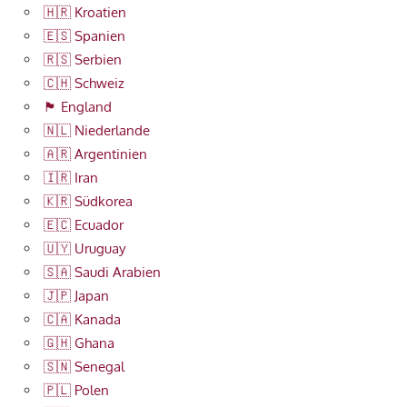
🇭🇷 Kroatien
🇪🇸 Spanien
🇷🇸 Serbien
🇨🇭 Schweiz
🏴󠁧󠁢󠁥󠁮󠁧󠁿 England
🇳🇱 Niederlande
🇦🇷 Argentinien
🇮🇷 Iran
🇰🇷 Südkorea
🇪🇨 Ecuador
🇺🇾 Uruguay
🇸🇦 Saudi Arabien
🇯🇵 Japan
🇨🇦 Kanada
🇬🇭 Ghana
🇸🇳 Senegal
🇵🇱 Polen