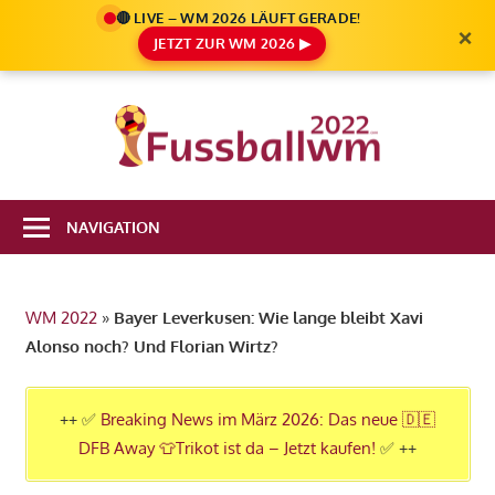
🔴 LIVE – WM 2026 LÄUFT GERADE!
×
JETZT ZUR WM 2026 ▶
Zum
Inhalt
Die
springen
Fußbal
Ale
Weltm
Infos
NAVIGATION
zur
2022
FIFA
Fußball
WM 2022
»
Bayer Leverkusen: Wie lange bleibt Xavi
WM
Alonso noch? Und Florian Wirtz?
2022
in
Katar
++ ✅
Breaking News im März 2026: Das neue 🇩🇪
DFB Away 👕Trikot ist da – Jetzt kaufen!
✅ ++