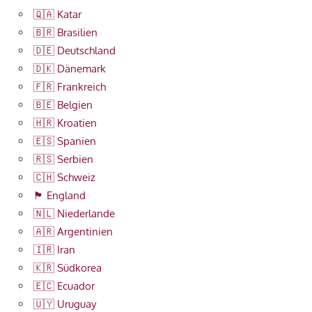
🇶🇦 Katar
🇧🇷 Brasilien
🇩🇪 Deutschland
🇩🇰 Dänemark
🇫🇷 Frankreich
🇧🇪 Belgien
🇭🇷 Kroatien
🇪🇸 Spanien
🇷🇸 Serbien
🇨🇭 Schweiz
🏴󠁧󠁢󠁥󠁮󠁧󠁿 England
🇳🇱 Niederlande
🇦🇷 Argentinien
🇮🇷 Iran
🇰🇷 Südkorea
🇪🇨 Ecuador
🇺🇾 Uruguay