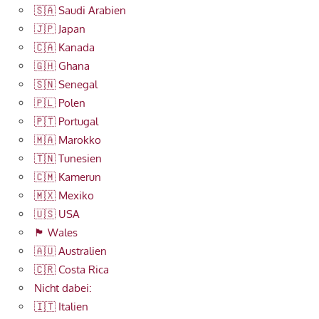
🇸🇦 Saudi Arabien
🇯🇵 Japan
🇨🇦 Kanada
🇬🇭 Ghana
🇸🇳 Senegal
🇵🇱 Polen
🇵🇹 Portugal
🇲🇦 Marokko
🇹🇳 Tunesien
🇨🇲 Kamerun
🇲🇽 Mexiko
🇺🇸 USA
🏴󠁧󠁢󠁷󠁬󠁳󠁿 Wales
🇦🇺 Australien
🇨🇷 Costa Rica
Nicht dabei:
🇮🇹 Italien