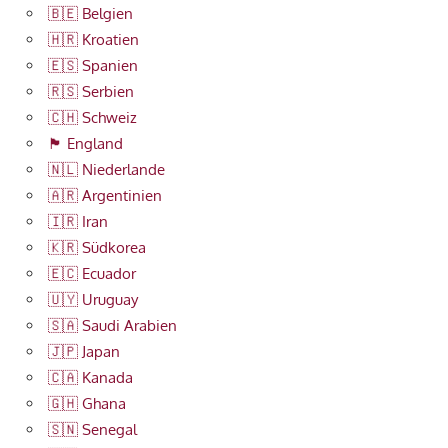
🇧🇪 Belgien
🇭🇷 Kroatien
🇪🇸 Spanien
🇷🇸 Serbien
🇨🇭 Schweiz
🏴󠁧󠁢󠁥󠁮󠁧󠁿 England
🇳🇱 Niederlande
🇦🇷 Argentinien
🇮🇷 Iran
🇰🇷 Südkorea
🇪🇨 Ecuador
🇺🇾 Uruguay
🇸🇦 Saudi Arabien
🇯🇵 Japan
🇨🇦 Kanada
🇬🇭 Ghana
🇸🇳 Senegal