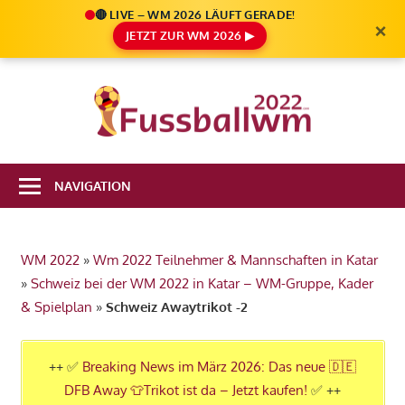
🔴 LIVE – WM 2026 LÄUFT GERADE!
×
JETZT ZUR WM 2026 ▶
Zum
Inhalt
Die
springen
Fußbal
Ale
Weltm
Infos
NAVIGATION
zur
2022
FIFA
Fußball
WM 2022
»
Wm 2022 Teilnehmer & Mannschaften in Katar
WM
»
Schweiz bei der WM 2022 in Katar – WM-Gruppe, Kader
2022
& Spielplan
»
Schweiz Awaytrikot -2
in
Katar
++ ✅
Breaking News im März 2026: Das neue 🇩🇪
DFB Away 👕Trikot ist da – Jetzt kaufen!
✅ ++