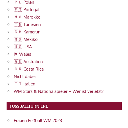
🇵🇱 Polen
🇵🇹 Portugal
🇲🇦 Marokko
🇹🇳 Tunesien
🇨🇲 Kamerun
🇲🇽 Mexiko
🇺🇸 USA
🏴󠁧󠁢󠁷󠁬󠁳󠁿 Wales
🇦🇺 Australien
🇨🇷 Costa Rica
Nicht dabei:
🇮🇹 Italien
WM Stars & Nationalspieler – Wer ist verletzt?
FUSSBALLTURNIERE
Frauen Fußball WM 2023