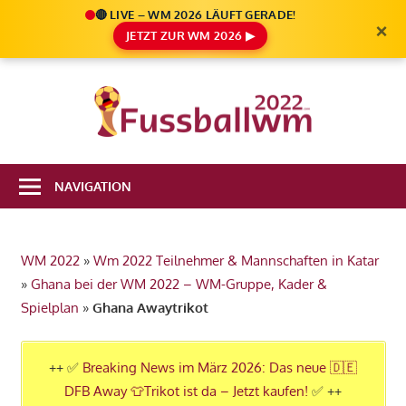
🔴 LIVE – WM 2026 LÄUFT GERADE!
×
JETZT ZUR WM 2026 ▶
Zum
Inhalt
Die
springen
Fußbal
Ale
Weltm
Infos
NAVIGATION
zur
2022
FIFA
Fußball
WM 2022
»
Wm 2022 Teilnehmer & Mannschaften in Katar
WM
»
Ghana bei der WM 2022 – WM-Gruppe, Kader &
2022
Spielplan
»
Ghana Awaytrikot
in
Katar
++ ✅
Breaking News im März 2026: Das neue 🇩🇪
DFB Away 👕Trikot ist da – Jetzt kaufen!
✅ ++