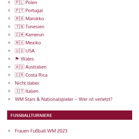
🇵🇱 Polen
🇵🇹 Portugal
🇲🇦 Marokko
🇹🇳 Tunesien
🇨🇲 Kamerun
🇲🇽 Mexiko
🇺🇸 USA
🏴󠁧󠁢󠁷󠁬󠁳󠁿 Wales
🇦🇺 Australien
🇨🇷 Costa Rica
Nicht dabei:
🇮🇹 Italien
WM Stars & Nationalspieler – Wer ist verletzt?
FUSSBALLTURNIERE
Frauen Fußball WM 2023