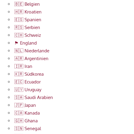
🇧🇪 Belgien
🇭🇷 Kroatien
🇪🇸 Spanien
🇷🇸 Serbien
🇨🇭 Schweiz
🏴󠁧󠁢󠁥󠁮󠁧󠁿 England
🇳🇱 Niederlande
🇦🇷 Argentinien
🇮🇷 Iran
🇰🇷 Südkorea
🇪🇨 Ecuador
🇺🇾 Uruguay
🇸🇦 Saudi Arabien
🇯🇵 Japan
🇨🇦 Kanada
🇬🇭 Ghana
🇸🇳 Senegal