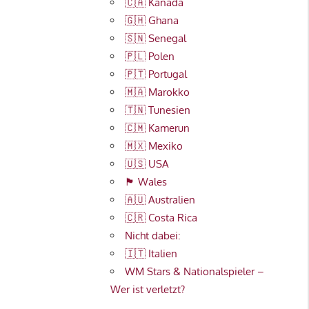
🇨🇦 Kanada
🇬🇭 Ghana
🇸🇳 Senegal
🇵🇱 Polen
🇵🇹 Portugal
🇲🇦 Marokko
🇹🇳 Tunesien
🇨🇲 Kamerun
🇲🇽 Mexiko
🇺🇸 USA
🏴󠁧󠁢󠁷󠁬󠁳󠁿 Wales
🇦🇺 Australien
🇨🇷 Costa Rica
Nicht dabei:
🇮🇹 Italien
WM Stars & Nationalspieler –
Wer ist verletzt?