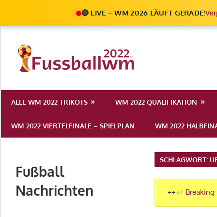
🔴 LIVE – WM 2026 LÄUFT GERADE!
Ver
Zum
Inhalt
Die
springen
Fußball
Ale
Weltmeist
Infos
ALLE WM 2022 TRIKOTS
WM 2022 QUALIFIKATION
zur
2022
FIFA
WM 2022 VIERTELFINALE – SPIELPLAN
WM 2022 HALBFINA
Fußball
WM
2022
SCHLAGWORT:
U
Fußball
in
Katar
Nachrichten
++ ✅
Breaking 