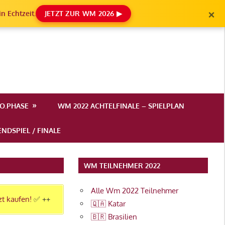
×
n Echtzeit.
JETZT ZUR WM 2026 ▶
.O.PHASE
WM 2022 ACHTELFINALE – SPIELPLAN
NDSPIEL / FINALE
WM TEILNEHMER 2022
Alle Wm 2022 Teilnehmer
zt kaufen!
✅ ++
🇶🇦 Katar
🇧🇷 Brasilien