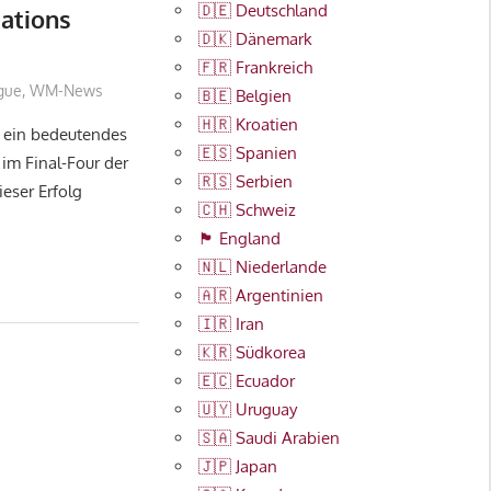
🇩🇪 Deutschland
ations
🇩🇰 Dänemark
🇫🇷 Frankreich
ague
,
WM-News
🇧🇪 Belgien
🇭🇷 Kroatien
 ein bedeutendes
🇪🇸 Spanien
 im Final-Four der
🇷🇸 Serbien
eser Erfolg
🇨🇭 Schweiz
🏴󠁧󠁢󠁥󠁮󠁧󠁿 England
🇳🇱 Niederlande
🇦🇷 Argentinien
🇮🇷 Iran
🇰🇷 Südkorea
🇪🇨 Ecuador
🇺🇾 Uruguay
🇸🇦 Saudi Arabien
🇯🇵 Japan