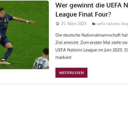
Wer gewinnt die UEFA N
League Final Four?
25. März 2025
admin_wm2022
uefa nations le
Die deutsche Nationalmannschaft hat
Ziel erreicht: Zum ersten Mal steht sie
UEFA Nations League im Juni 2025. Di
markiert
WEITERLESEN