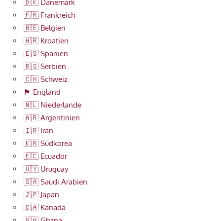
🇩🇰 Dänemark
🇫🇷 Frankreich
🇧🇪 Belgien
🇭🇷 Kroatien
🇪🇸 Spanien
🇷🇸 Serbien
🇨🇭 Schweiz
🏴󠁧󠁢󠁥󠁮󠁧󠁿 England
🇳🇱 Niederlande
🇦🇷 Argentinien
🇮🇷 Iran
🇰🇷 Südkorea
🇪🇨 Ecuador
🇺🇾 Uruguay
🇸🇦 Saudi Arabien
🇯🇵 Japan
🇨🇦 Kanada
🇬🇭 Ghana