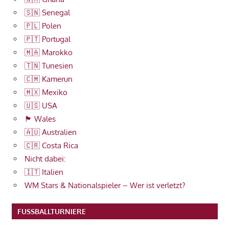
🇸🇳 Senegal
🇵🇱 Polen
🇵🇹 Portugal
🇲🇦 Marokko
🇹🇳 Tunesien
🇨🇲 Kamerun
🇲🇽 Mexiko
🇺🇸 USA
🏴󠁧󠁢󠁷󠁬󠁳󠁿 Wales
🇦🇺 Australien
🇨🇷 Costa Rica
Nicht dabei:
🇮🇹 Italien
WM Stars & Nationalspieler – Wer ist verletzt?
FUSSBALLTURNIERE