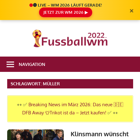
🔴 LIVE – WM 2026 LÄUFT GERADE!
×
JETZT ZUR WM 2026 ▶
Zum
Inhalt
Die
springen
Fußbal
Ale
Weltm
Infos
NAVIGATION
zur
2022
FIFA
SCHLAGWORT:
MÜLLER
Fußball
WM
2022
++ ✅
Breaking News im März 2026: Das neue 🇩🇪
in
DFB Away 👕Trikot ist da – Jetzt kaufen!
✅ ++
Katar
Klinsmann wünscht