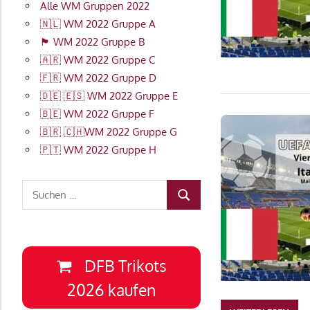
Alle WM Gruppen 2022
🇳🇱 WM 2022 Gruppe A
🏴󠁧󠁢󠁥󠁮󠁧󠁿 WM 2022 Gruppe B
🇦🇷 WM 2022 Gruppe C
🇫🇷 WM 2022 Gruppe D
🇩🇪 🇪🇸 WM 2022 Gruppe E
🇧🇪 WM 2022 Gruppe F
🇧🇷 🇨🇭WM 2022 Gruppe G
🇵🇹 WM 2022 Gruppe H
Suchen
SUCHEN
nach:
DFB Trikots
2026 kaufen