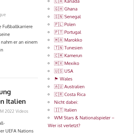
🇨🇦 Kanada
🇬🇭 Ghana
ague
🇸🇳 Senegal
🇵🇱 Polen
e Fußballkarriere
🇵🇹 Portugal
seine
🇲🇦 Marokko
, nahm er an einem
🇹🇳 Tunesien
in
🇨🇲 Kamerun
🇲🇽 Mexiko
🇺🇸 USA
🏴󠁧󠁢󠁷󠁬󠁳󠁿 Wales
🇦🇺 Australien
lung
🇨🇷 Costa Rica
 Italien
Nicht dabei:
🇮🇹 Italien
M 2022 Videos
WM Stars & Nationalspieler –
ll-
Wer ist verletzt?
der UEFA Nations