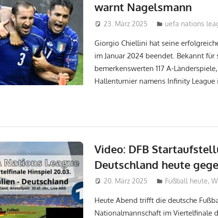
warnt Nagelsmann
23. März 2025
admin_wm2022
uefa nations le
Giorgio Chiellini hat seine erfolgreich
im Januar 2024 beendet. Bekannt für 
bemerkenswerten 117 A-Länderspiele
Hallenturnier namens Infinity League 
Video: DFB Startaufstel
Deutschland heute gegen
20. März 2025
admin_wm2022
Fußball heute
,
W
Heute Abend trifft die deutsche Fußba
Nationalmannschaft im Viertelfinale 