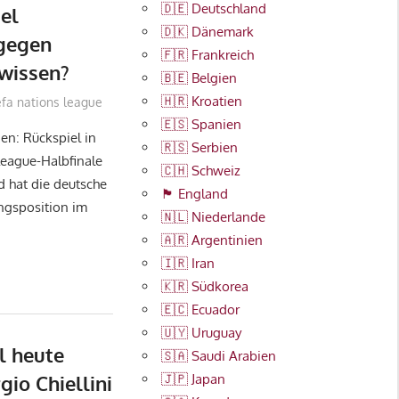
🇩🇪 Deutschland
el
🇩🇰 Dänemark
gegen
🇫🇷 Frankreich
 wissen?
🇧🇪 Belgien
🇭🇷 Kroatien
efa nations league
🇪🇸 Spanien
en: Rückspiel in
🇷🇸 Serbien
eague-Halbfinale
🇨🇭 Schweiz
 hat die deutsche
🏴󠁧󠁢󠁥󠁮󠁧󠁿 England
ngsposition im
🇳🇱 Niederlande
🇦🇷 Argentinien
🇮🇷 Iran
🇰🇷 Südkorea
🇪🇨 Ecuador
🇺🇾 Uruguay
l heute
🇸🇦 Saudi Arabien
🇯🇵 Japan
gio Chiellini