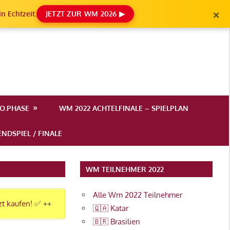
×
n Echtzeit.
JETZT ZUR WM 2026 ▶
.O.PHASE
WM 2022 ACHTELFINALE – SPIELPLAN
NDSPIEL / FINALE
WM TEILNEHMER 2022
Alle Wm 2022 Teilnehmer
zt kaufen!
✅ ++
🇶🇦 Katar
🇧🇷 Brasilien