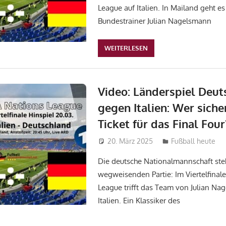
League auf Italien. In Mailand geht e
Bundestrainer Julian Nagelsmann
WEITERLESEN
Video: Länderspiel Deut
gegen Italien: Wer siche
Ticket für das Final Four
20. März 2025
admin_wm2022
Fußball heute
Die deutsche Nationalmannschaft steh
wegweisenden Partie: Im Viertelfinal
League trifft das Team von Julian Na
Italien. Ein Klassiker des