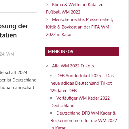
Klima & Wetter in Katar zur
Fußball WM 2022
Menschenrechte, Pressefreiheit,
osung der
Kritik & Boykott an der FIFA WM
talien
2022 in Katar
MEHR INFOS
2
024
,
WM
Alle WM 2022 Trikots
terschaft 2024
DFB Sondertrikot 2025 – Das
ber ist Deutschland
neue adidas Deutschland Trikot
ationalmannschaft
125 Jahre DFB
Vorläufiger WM Kader 2022
Deutschland
Deutschland DFB WM Kader &
Rückennummern für die WM 2022
in Katar