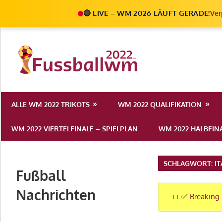
🔴 LIVE – WM 2026 LÄUFT GERADE!
Ver
Zum
Inhalt
Die
springen
Fußball
Ale
Weltmeist
Infos
ALLE WM 2022 TRIKOTS
WM 2022 QUALIFIKATION
zur
2022
FIFA
WM 2022 VIERTELFINALE – SPIELPLAN
WM 2022 HALBFINA
Fußball
WM
2022
SCHLAGWORT:
IT
Fußball
in
Katar
Nachrichten
++ ✅
Breaking 