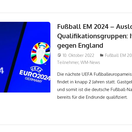
Fußball EM 2024 – Ausl
Qualifikationsgruppen: I
gegen England
10. Oktober 2022
admin_wm202
Fußball EM 2
Teilnehmer
,
WM-News
Die nächste UEFA Fußballeuropameis
findet in knapp 2 Jahren statt. Gastge
und somit ist die deutsche Fußball-N
bereits für die Endrunde qualifiziert.