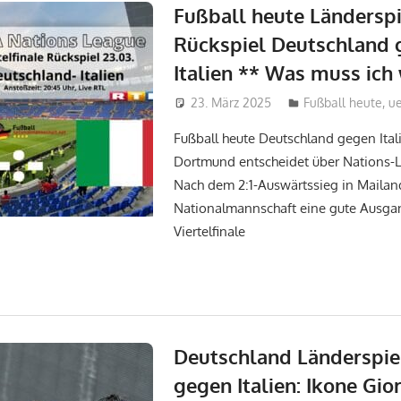
Fußball heute Länderspi
Rückspiel Deutschland 
Italien ** Was muss ich
23. März 2025
admin_wm2022
Fußball heute
,
u
Fußball heute Deutschland gegen Itali
Dortmund entscheidet über Nations-L
Nach dem 2:1-Auswärtssieg in Mailand
Nationalmannschaft eine gute Ausga
Viertelfinale
Deutschland Länderspie
gegen Italien: Ikone Gior